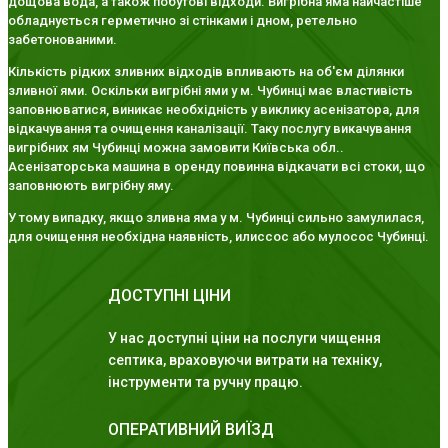
дощова вода, а також побутові відходи. Вигрібна яма найчастіше
обладнується герметично зі стінками і дном, ретельно
забетонованими.
Кількість рідких зливних відходів впливають на об'єм ділянки
зливної ями. Оскільки вигрібні ями у м. Чубинці має властивість
заповнюватися, виникає необхідність у виклику асенізатора, для
відкачування та очищення каналізації. Таку послугу викачування
вигрібних ям Чубинці можна замовити Київська обл..
Асенізаторська машина в оренду повинна відкачати всі стоки, що
заповнюють вигрібну яму.
У тому випадку, якщо зливна яма у м. Чубинці сильно замулилася,
для очищення необхідна наявність, илиссос або мулосос Чубинці.
ДОСТУПНІ ЦІНИ
У нас доступні ціни на послуги чищення
септика, враховуючи витрати на техніку,
інструменти та ручну працю.
ОПЕРАТИВНИЙ ВИЇЗД