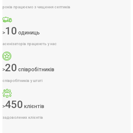
років працюємо з чищення септиків
10
>
одиниць
асенізаторів працюють у нас
20
>
співробітників
співробітників у штаті
450
>
клієнтів
задоволених клієнтів