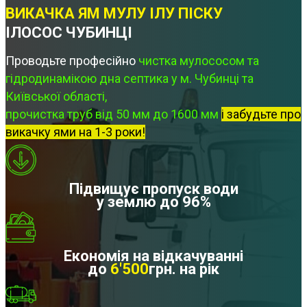
ВИКАЧКА ЯМ МУЛУ ІЛУ ПІСКУ
ІЛОСОС ЧУБИНЦІ
Проводьте професійно
чистка мулососом та
гідродинамікою дна септика у м. Чубинці та
Київської області,
прочистка труб від 50 мм до 1600 мм
і забудьте про
викачку ями на 1-3 роки!
Підвищує пропуск води
у землю до 96%
Економія на відкачуванні
до
6'500
грн. на рік