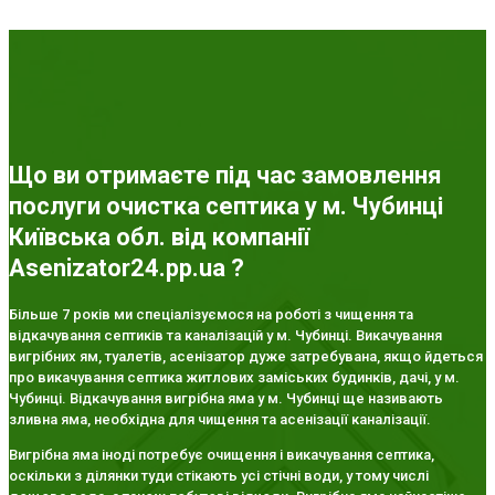
Що ви отримаєте під час замовлення
послуги очистка септика у м. Чубинці
Київська обл. від компанії
Asenizator24.pp.ua ?
Більше 7 років ми спеціалізуємося на роботі з чищення та
відкачування септиків та каналізацій у м. Чубинці. Викачування
вигрібних ям, туалетів, асенізатор дуже затребувана, якщо йдеться
про викачування септика житлових заміських будинків, дачі, у м.
Чубинці. Відкачування вигрібна яма у м. Чубинці ще називають
зливна яма, необхідна для чищення та асенізації каналізації.
Вигрібна яма іноді потребує очищення і викачування септика,
оскільки з ділянки туди стікають усі стічні води, у тому числі