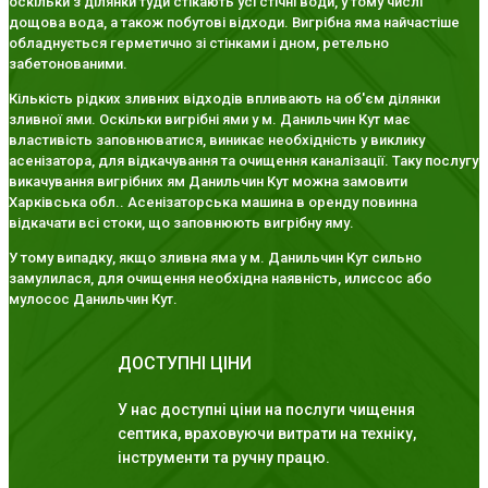
оскільки з ділянки туди стікають усі стічні води, у тому числі
дощова вода, а також побутові відходи. Вигрібна яма найчастіше
обладнується герметично зі стінками і дном, ретельно
забетонованими.
Кількість рідких зливних відходів впливають на об'єм ділянки
зливної ями. Оскільки вигрібні ями у м. Данильчин Кут має
властивість заповнюватися, виникає необхідність у виклику
асенізатора, для відкачування та очищення каналізації. Таку послугу
викачування вигрібних ям Данильчин Кут можна замовити
Харківська обл.. Асенізаторська машина в оренду повинна
відкачати всі стоки, що заповнюють вигрібну яму.
У тому випадку, якщо зливна яма у м. Данильчин Кут сильно
замулилася, для очищення необхідна наявність, илиссос або
мулосос Данильчин Кут.
ДОСТУПНІ ЦІНИ
У нас доступні ціни на послуги чищення
септика, враховуючи витрати на техніку,
інструменти та ручну працю.