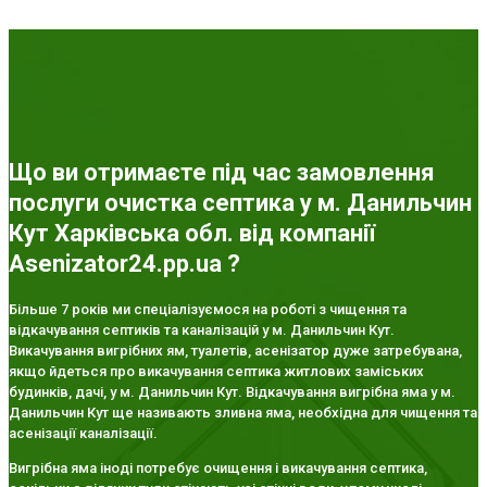
Що ви отримаєте під час замовлення
послуги очистка септика у м. Данильчин
Кут Харківська обл. від компанії
Asenizator24.pp.ua ?
Більше 7 років ми спеціалізуємося на роботі з чищення та
відкачування септиків та каналізацій у м. Данильчин Кут.
Викачування вигрібних ям, туалетів, асенізатор дуже затребувана,
якщо йдеться про викачування септика житлових заміських
будинків, дачі, у м. Данильчин Кут. Відкачування вигрібна яма у м.
Данильчин Кут ще називають зливна яма, необхідна для чищення та
асенізації каналізації.
Вигрібна яма іноді потребує очищення і викачування септика,