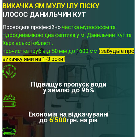
ВИКАЧКА ЯМ МУЛУ ІЛУ ПІСКУ
ІЛОСОС ДАНИЛЬЧИН КУТ
Проводьте професійно
чистка мулососом та
гідродинамікою дна септика у м. Данильчин Кут та
Харківської області,
прочистка труб від 50 мм до 1600 мм
і забудьте про
викачку ями на 1-3 роки!
Підвищує пропуск води
у землю до 96%
Економія на відкачуванні
до
6'500
грн. на рік