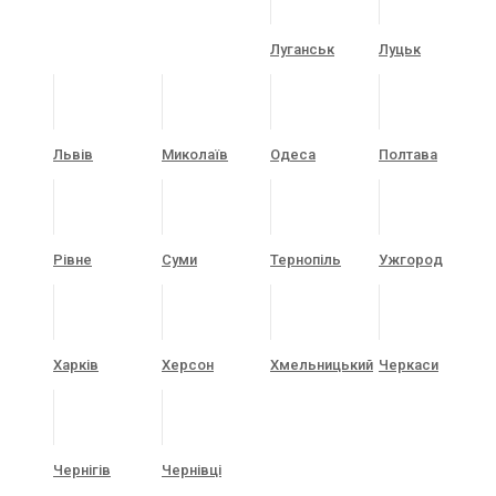
Луганськ
Луцьк
Львів
Миколаїв
Одеса
Полтава
Рівне
Суми
Тернопіль
Ужгород
Харків
Херсон
Хмельницький
Черкаси
Чернігів
Чернівці