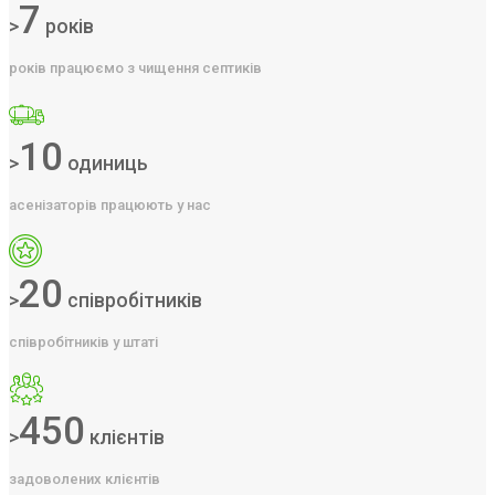
7
>
років
років працюємо з чищення септиків
10
>
одиниць
асенізаторів працюють у нас
20
>
співробітників
співробітників у штаті
450
>
клієнтів
задоволених клієнтів