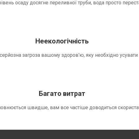
вень осаду досягне переливної труби, вода просто переста
Неекологічність
е серйозна загроза вашому здоров'ю, яку необхідно усуват
Багато витрат
повнюється швидше, вам все частіше доводиться скориста