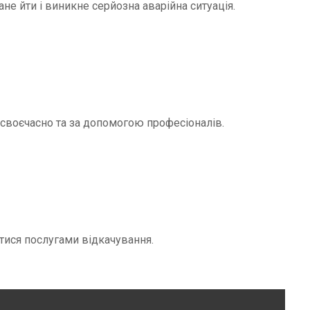
не йти і виникне серйозна аварійна ситуація.
и своєчасно та за допомогою професіоналів.
тися послугами відкачування.