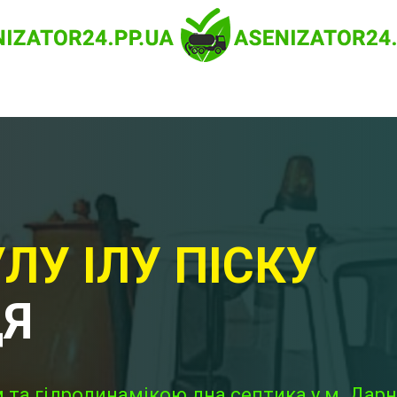
ЛУ ІЛУ ПІСКУ
ЦЯ
 та гідродинамікою дна септика у м. Дарн