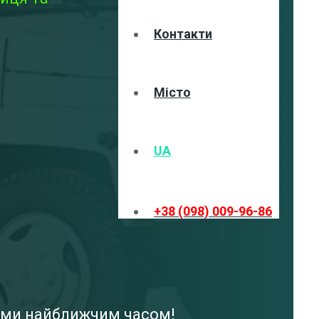
Контакти
Місто
UA
+38 (098) 009-96-86
вами найближчим часом!