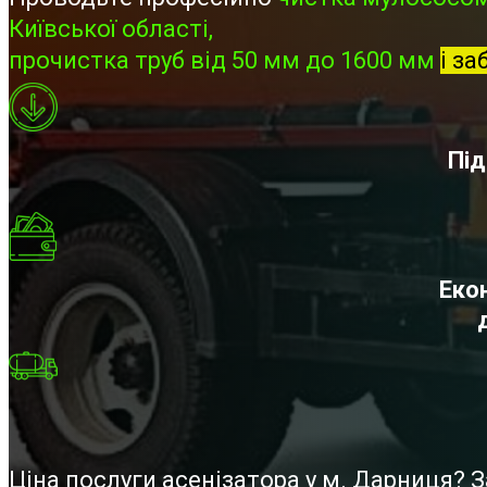
Київської області,
прочистка труб від 50 мм до 1600 мм
і за
Під
Екон
Ціна послуги асенізатора у м. Дарниця?