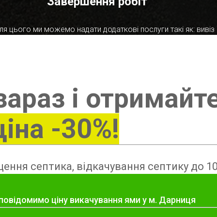
Завершення робіт
я цього ми можемо надати додаткові послуги такі як: вивіз в
зараз і отримайт
ціна -30%!
ення септика, відкачування септику до 10
 повідомимо ціну викачування ями у м. Дарниця