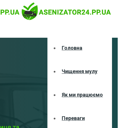
Головна
Чищення мулу
Як ми працюємо
Переваги
иця та