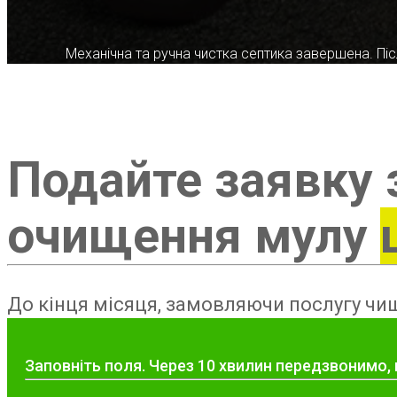
Механічна та ручна чистка септика завершена. Післ
Подайте заявку 
очищення мулу
До кінця місяця, замовляючи послугу чищ
Заповніть поля. Через 10 хвилин передзвонимо,