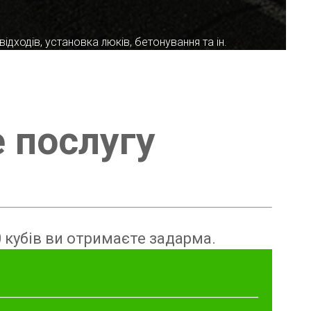
ідходів, установка люків, бетонування та ін.
е послугу
 кубів ви отримаєте задарма.