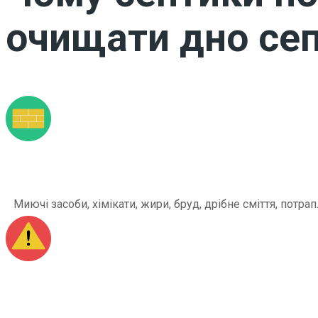
очищати дно сеп
Миючі засоби, хімікати, жири, бруд, дрібне сміття, по