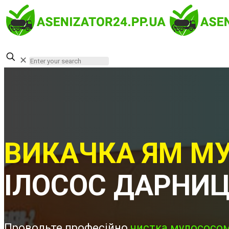
✕
ВИКАЧКА ЯМ МУ
ІЛОСОС ДАРНИ
Проводьте професійно
чистка мулососом