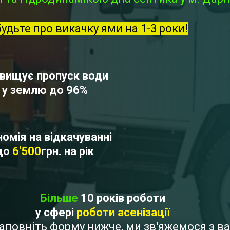
будьте про викачку ями на 1-3 роки!
вищує пропуск води
у землю до 96%
омія на відкачуванні
до
6'500
грн. на рік
Більше
10 років роботи
у сфері
роботи асенізації
 Заповніть форму нижче, ми зв'яжемося з 