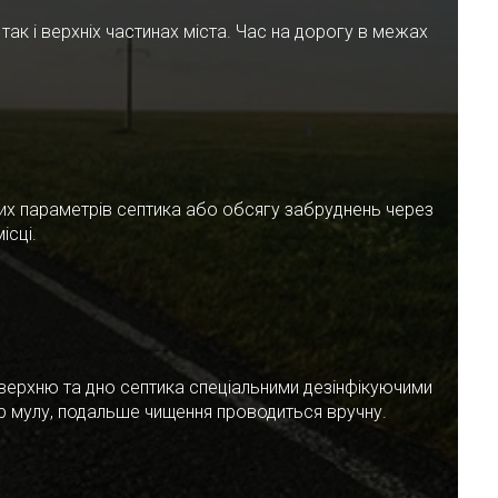
ак і верхніх частинах міста. Час на дорогу в межах
чних параметрів септика або обсягу забруднень через
ісці.
верхню та дно септика спеціальними дезінфікуючими
ар мулу, подальше чищення проводиться вручну.