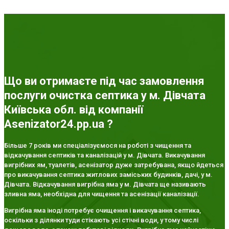
Що ви отримаєте під час замовлення
послуги очистка септика у м. Дівчата
Київська обл. від компанії
Asenizator24.pp.ua ?
Більше 7 років ми спеціалізуємося на роботі з чищення та
відкачування септиків та каналізацій у м. Дівчата. Викачування
вигрібних ям, туалетів, асенізатор дуже затребувана, якщо йдеться
про викачування септика житлових заміських будинків, дачі, у м.
Дівчата. Відкачування вигрібна яма у м. Дівчата ще називають
зливна яма, необхідна для чищення та асенізації каналізації.
Вигрібна яма іноді потребує очищення і викачування септика,
оскільки з ділянки туди стікають усі стічні води, у тому числі