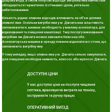
дощова вода, а також побутові відходи. Вигрібна яма найчастіше
обладнується герметично зі стінками і дном, ретельно
забетонованими.
Кількість рідких зливних відходів впливають на об'єм ділянки
зливної ями. Оскільки вигрібні ями у м. Дівчата має властивість
заповнюватися, виникає необхідність у виклику асенізатора, для
відкачування та очищення каналізації. Таку послугу викачування
вигрібних ям Дівчата можна замовити Київська обл..
Асенізаторська машина в оренду повинна відкачати всі стоки, що
заповнюють вигрібну яму.
У тому випадку, якщо зливна яма у м. Дівчата сильно замулилася,
для очищення необхідна наявність, илиссос або мулосос Дівчата.
ДОСТУПНІ ЦІНИ
У нас доступні ціни на послуги чищення
септика, враховуючи витрати на техніку,
інструменти та ручну працю.
ОПЕРАТИВНИЙ ВИЇЗД