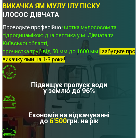
ВИКАЧКА ЯМ МУЛУ ІЛУ ПІСКУ
ІЛОСОС ДІВЧАТА
Проводьте професійно
чистка мулососом та
гідродинамікою дна септика у м. Дівчата та
Київської області,
прочистка труб від 50 мм до 1600 мм
і забудьте про
викачку ями на 1-3 роки!
Підвищує пропуск води
у землю до 96%
Економія на відкачуванні
до
6'500
грн. на рік