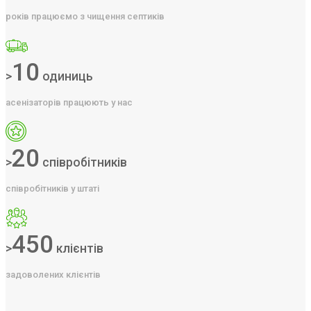
років працюємо з чищення септиків
10
>
одиниць
асенізаторів працюють у нас
20
>
співробітників
співробітників у штаті
450
>
клієнтів
задоволених клієнтів