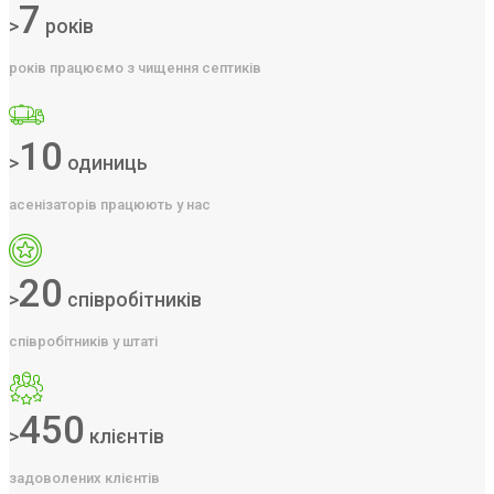
7
>
років
років працюємо з чищення септиків
10
>
одиниць
асенізаторів працюють у нас
20
>
співробітників
співробітників у штаті
450
>
клієнтів
задоволених клієнтів