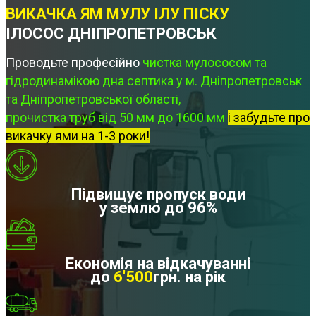
ВИКАЧКА ЯМ МУЛУ ІЛУ ПІСКУ
ІЛОСОС ДНІПРОПЕТРОВСЬК
Проводьте професійно
чистка мулососом та
гідродинамікою дна септика у м. Дніпропетровськ
та Дніпропетровської області,
прочистка труб від 50 мм до 1600 мм
і забудьте про
викачку ями на 1-3 роки!
Підвищує пропуск води
у землю до 96%
Економія на відкачуванні
до
6'500
грн. на рік