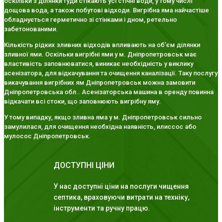
оскільки з ділянки туди стікають усі стічні води, у тому числі
дощова вода, а також побутові відходи. Вигрібна яма найчастіше
обладнується герметично зі стінками і дном, ретельно
забетонованими.
Кількість рідких зливних відходів впливають на об'єм ділянки
зливної ями. Оскільки вигрібні ями у м. Дніпропетровськ має
властивість заповнюватися, виникає необхідність у виклику
асенізатора, для відкачування та очищення каналізації. Таку послугу
викачування вигрібних ям Дніпропетровськ можна замовити
Дніпропетровська обл.. Асенізаторська машина в оренду повинна
відкачати всі стоки, що заповнюють вигрібну яму.
У тому випадку, якщо зливна яма у м. Дніпропетровськ сильно
замулилася, для очищення необхідна наявність, илиссос або
мулосос Дніпропетровськ.
ДОСТУПНІ ЦІНИ
У нас доступні ціни на послуги чищення
септика, враховуючи витрати на техніку,
інструменти та ручну працю.