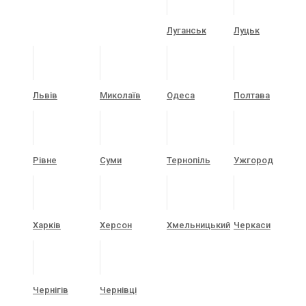
Луганськ
Луцьк
Львів
Миколаїв
Одеса
Полтава
Рівне
Суми
Тернопіль
Ужгород
Харків
Херсон
Хмельницький
Черкаси
Чернігів
Чернівці