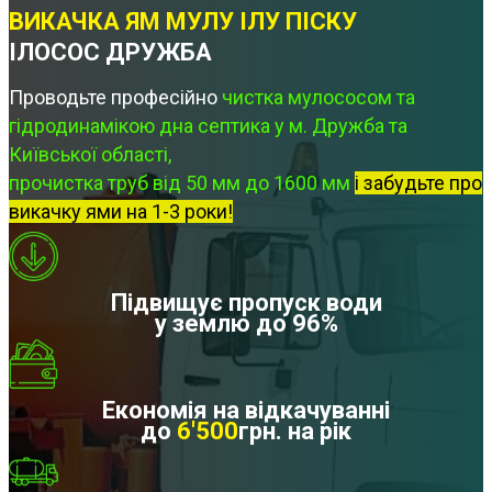
ВИКАЧКА ЯМ МУЛУ ІЛУ ПІСКУ
ІЛОСОС ДРУЖБА
Проводьте професійно
чистка мулососом та
гідродинамікою дна септика у м. Дружба та
Київської області,
прочистка труб від 50 мм до 1600 мм
і забудьте про
викачку ями на 1-3 роки!
Підвищує пропуск води
у землю до 96%
Економія на відкачуванні
до
6'500
грн. на рік