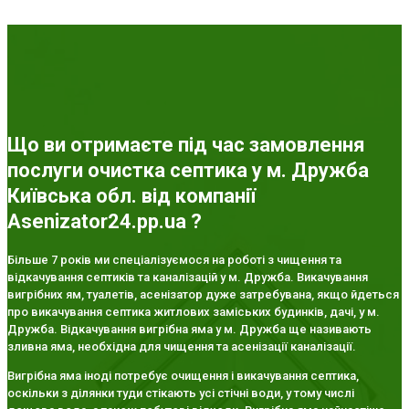
Що ви отримаєте під час замовлення
послуги очистка септика у м. Дружба
Київська обл. від компанії
Asenizator24.pp.ua ?
Більше 7 років ми спеціалізуємося на роботі з чищення та
відкачування септиків та каналізацій у м. Дружба. Викачування
вигрібних ям, туалетів, асенізатор дуже затребувана, якщо йдеться
про викачування септика житлових заміських будинків, дачі, у м.
Дружба. Відкачування вигрібна яма у м. Дружба ще називають
зливна яма, необхідна для чищення та асенізації каналізації.
Вигрібна яма іноді потребує очищення і викачування септика,
оскільки з ділянки туди стікають усі стічні води, у тому числі