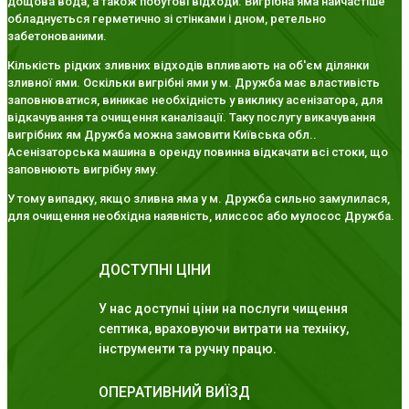
дощова вода, а також побутові відходи. Вигрібна яма найчастіше
обладнується герметично зі стінками і дном, ретельно
забетонованими.
Кількість рідких зливних відходів впливають на об'єм ділянки
зливної ями. Оскільки вигрібні ями у м. Дружба має властивість
заповнюватися, виникає необхідність у виклику асенізатора, для
відкачування та очищення каналізації. Таку послугу викачування
вигрібних ям Дружба можна замовити Київська обл..
Асенізаторська машина в оренду повинна відкачати всі стоки, що
заповнюють вигрібну яму.
У тому випадку, якщо зливна яма у м. Дружба сильно замулилася,
для очищення необхідна наявність, илиссос або мулосос Дружба.
ДОСТУПНІ ЦІНИ
У нас доступні ціни на послуги чищення
септика, враховуючи витрати на техніку,
інструменти та ручну працю.
ОПЕРАТИВНИЙ ВИЇЗД