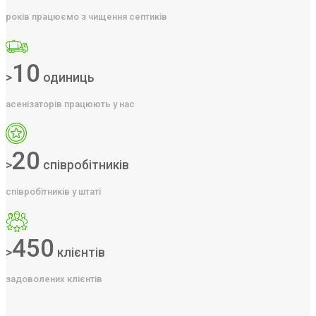
років працюємо з чищення септиків
10
>
одиниць
асенізаторів працюють у нас
20
>
співробітників
співробітників у штаті
450
>
клієнтів
задоволених клієнтів