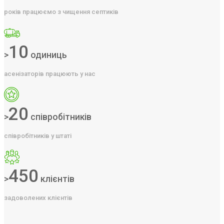
років працюємо з чищення септиків
10
>
одиниць
асенізаторів працюють у нас
20
>
співробітників
співробітників у штаті
450
>
клієнтів
задоволених клієнтів