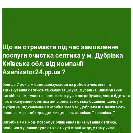
Що ви отримаєте під час замовлення
послуги очистка септика у м. Дубрівка
Київська обл. від компанії
Asenizator24.pp.ua ?
Більше 7 років ми спеціалізуємося на роботі з чищення та
відкачування септиків та каналізацій у м. Дубрівка. Викачування
вигрібних ям, туалетів, асенізатор дуже затребувана, якщо йдеться
про викачування септика житлових заміських будинків, дачі, у м.
Дубрівка. Відкачування вигрібна яма у м. Дубрівка ще називають
зливна яма, необхідна для чищення та асенізації каналізації.
Вигрібна яма іноді потребує очищення і викачування септика,
оскільки з ділянки туди стікають усі стічні води, у тому числі