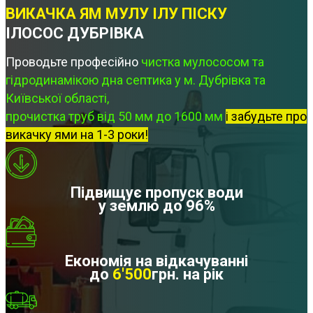
ВИКАЧКА ЯМ МУЛУ ІЛУ ПІСКУ
ІЛОСОС ДУБРІВКА
Проводьте професійно
чистка мулососом та
гідродинамікою дна септика у м. Дубрівка та
Київської області,
прочистка труб від 50 мм до 1600 мм
і забудьте про
викачку ями на 1-3 роки!
Підвищує пропуск води
у землю до 96%
Економія на відкачуванні
до
6'500
грн. на рік