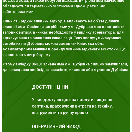
дощова вода, а також побутові відходи. Вигрібна яма найчастіше
обладнується герметично зі стінками і дном, ретельно
забетонованими.
Кількість рідких зливних відходів впливають на об'єм ділянки
зливної ями. Оскільки вигрібні ями у м. Дубрівка має властивість
заповнюватися, виникає необхідність у виклику асенізатора, для
відкачування та очищення каналізації. Таку послугу викачування
вигрібних ям Дубрівка можна замовити Київська обл..
Асенізаторська машина в оренду повинна відкачати всі стоки, що
заповнюють вигрібну яму.
У тому випадку, якщо зливна яма у м. Дубрівка сильно замулилася,
для очищення необхідна наявність, илиссос або мулосос Дубрівка.
ДОСТУПНІ ЦІНИ
У нас доступні ціни на послуги чищення
септика, враховуючи витрати на техніку,
інструменти та ручну працю.
ОПЕРАТИВНИЙ ВИЇЗД