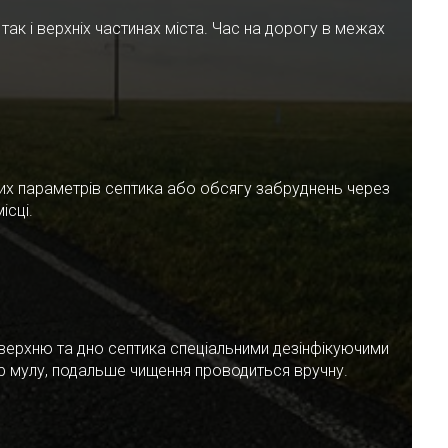
ак і верхніх частинах міста. Час на дорогу в межах
чних параметрів септика або обсягу забруднень через
ісці.
верхню та дно септика спеціальними дезінфікуючими
ар мулу, подальше чищення проводиться вручну.