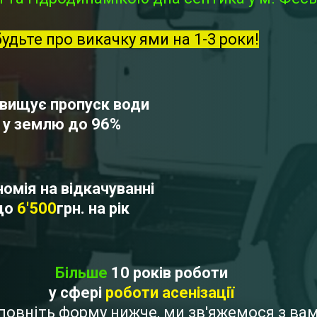
будьте про викачку ями на 1-3 роки!
вищує пропуск води
у землю до 96%
омія на відкачуванні
до
6'500
грн. на рік
Більше
10 років роботи
у сфері
роботи асенізації
Заповніть форму нижче, ми зв'яжемося з в