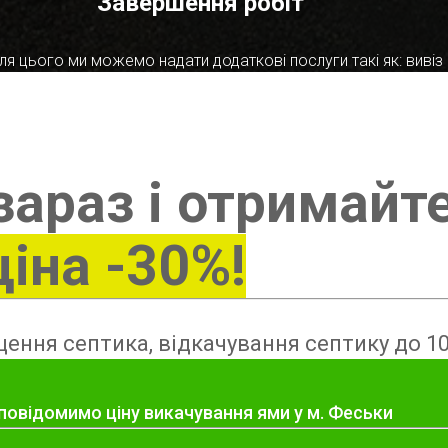
Завершення робіт
я цього ми можемо надати додаткові послуги такі як: вивіз в
зараз і отримайт
ціна -30%!
ення септика, відкачування септику до 10
 повідомимо ціну викачування ями у м. Феськи