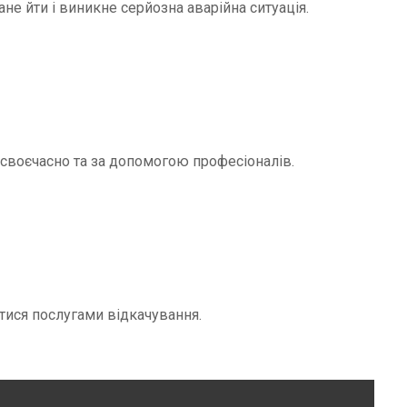
не йти і виникне серйозна аварійна ситуація.
и своєчасно та за допомогою професіоналів.
тися послугами відкачування.