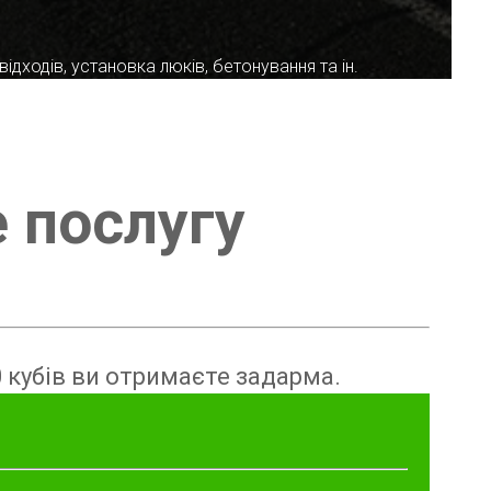
ідходів, установка люків, бетонування та ін.
е послугу
 кубів ви отримаєте задарма.