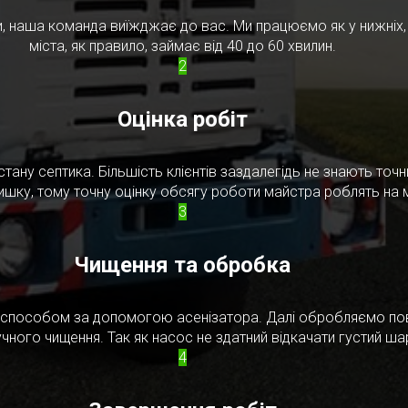
, наша команда виїжджає до вас. Ми працюємо як у нижніх, т
міста, як правило, займає від 40 до 60 хвилин.
2
Оцінка робіт
стану септика. Більшість клієнтів заздалегідь не знають то
ишку, тому точну оцінку обсягу роботи майстра роблять на м
3
Чищення та обробка
м способом за допомогою асенізатора. Далі обробляємо по
чного чищення. Так як насос не здатний відкачати густий ш
4