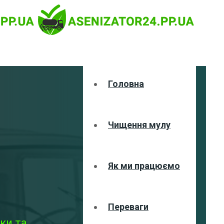
Головна
Чищення мулу
Як ми працюємо
Переваги
ки та