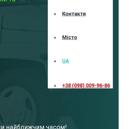
Контакти
Місто
UA
+38 (098) 009-96-86
ами найближчим часом!