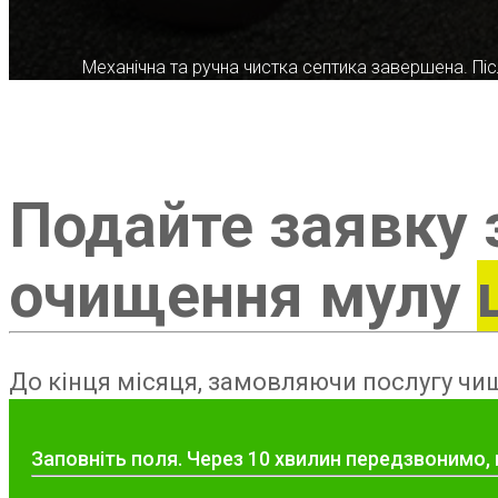
Механічна та ручна чистка септика завершена. Післ
Подайте заявку 
очищення мулу
До кінця місяця, замовляючи послугу чищ
Заповніть поля. Через 10 хвилин передзвонимо,