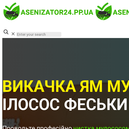
✕
ВИКАЧКА ЯМ МУ
ІЛОСОС ФЕСЬКИ
Проводьте професійно
чистка мулососом