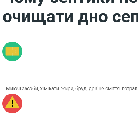
очищати дно сеп
Миючі засоби, хімікати, жири, бруд, дрібне сміття, по