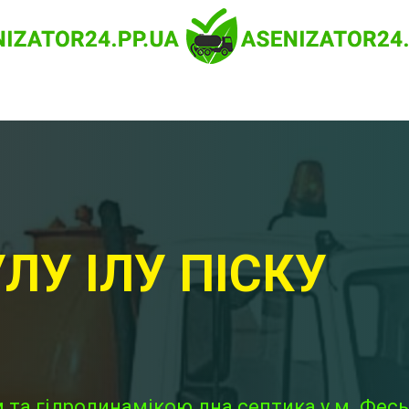
ЛУ ІЛУ ПІСКУ
 та гідродинамікою дна септика у м. Фесь