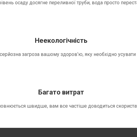
вень осаду досягне переливної труби, вода просто переста
Неекологічність
е серйозна загроза вашому здоров'ю, яку необхідно усуват
Багато витрат
повнюється швидше, вам все частіше доводиться скориста