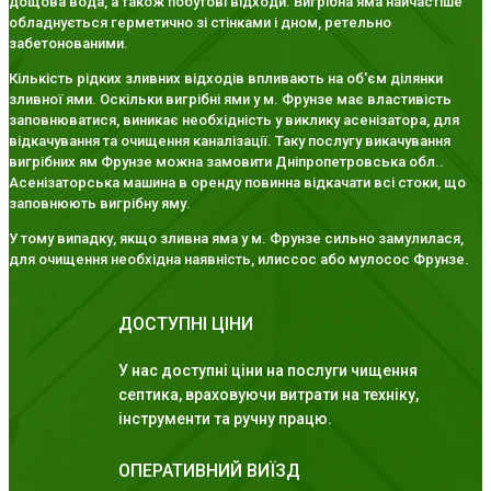
дощова вода, а також побутові відходи. Вигрібна яма найчастіше
обладнується герметично зі стінками і дном, ретельно
забетонованими.
Кількість рідких зливних відходів впливають на об'єм ділянки
зливної ями. Оскільки вигрібні ями у м. Фрунзе має властивість
заповнюватися, виникає необхідність у виклику асенізатора, для
відкачування та очищення каналізації. Таку послугу викачування
вигрібних ям Фрунзе можна замовити Дніпропетровська обл..
Асенізаторська машина в оренду повинна відкачати всі стоки, що
заповнюють вигрібну яму.
У тому випадку, якщо зливна яма у м. Фрунзе сильно замулилася,
для очищення необхідна наявність, илиссос або мулосос Фрунзе.
ДОСТУПНІ ЦІНИ
У нас доступні ціни на послуги чищення
септика, враховуючи витрати на техніку,
інструменти та ручну працю.
ОПЕРАТИВНИЙ ВИЇЗД