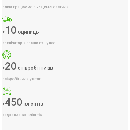
років працюємо з чищення септиків
10
>
одиниць
асенізаторів працюють у нас
20
>
співробітників
співробітників у штаті
450
>
клієнтів
задоволених клієнтів