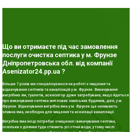
Що ви отримаєте під час замовлення
послуги очистка септика у м. Фрунзе
Дніпропетровська обл. від компанії
Asenizator24.pp.ua ?
Більше 7 років ми спеціалізуємося на роботі з чищення та
відкачування септиків та каналізацій у м. Фрунзе. Викачування
вигрібних ям, туалетів, асенізатор дуже затребувана, якщо йдеться
про викачування септика житлових заміських будинків, дачі, у м.
Фрунзе. Відкачування вигрібна яма у м. Фрунзе ще називають
зливна яма, необхідна для чищення та асенізації каналізації.
Вигрібна яма іноді потребує очищення і викачування септика,
оскільки з ділянки туди стікають усі стічні води, у тому числі