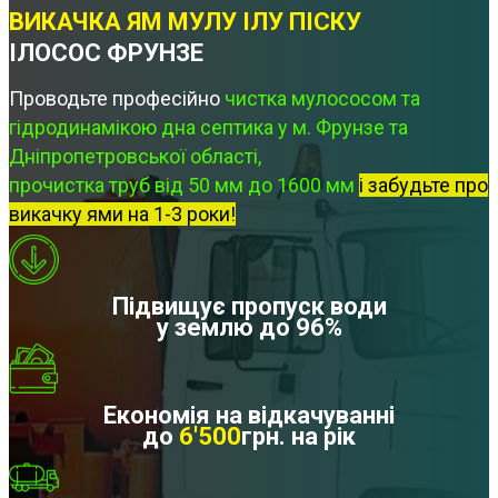
ВИКАЧКА ЯМ МУЛУ ІЛУ ПІСКУ
ІЛОСОС ФРУНЗЕ
Проводьте професійно
чистка мулососом та
гідродинамікою дна септика у м. Фрунзе та
Дніпропетровської області,
прочистка труб від 50 мм до 1600 мм
і забудьте про
викачку ями на 1-3 роки!
Підвищує пропуск води
у землю до 96%
Економія на відкачуванні
до
6'500
грн. на рік