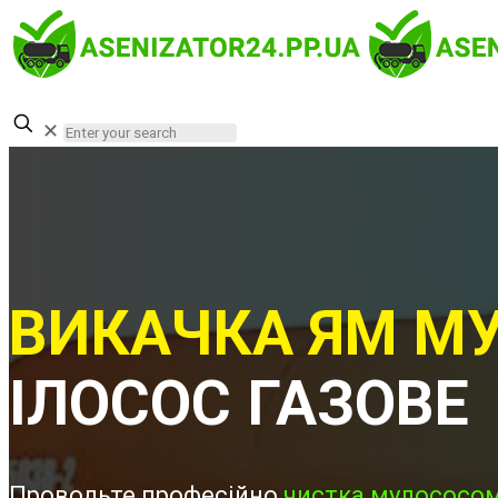
✕
ВИКАЧКА ЯМ МУ
ІЛОСОС ГАЗОВЕ
Проводьте професійно
чистка мулососом 