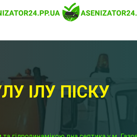
ЛУ ІЛУ ПІСКУ
та гідродинамікою дна септика у м. Газо