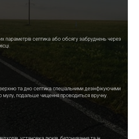
чних параметрів септика або обсягу забруднень через
ісці.
верхню та дно септика спеціальними дезінфікуючими
ар мулу, подальше чищення проводиться вручну.
ідходів, установка люків, бетонування та ін.