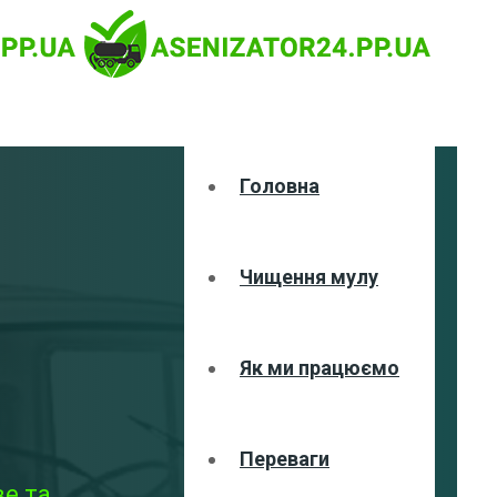
Головна
Чищення мулу
Як ми працюємо
Переваги
ве та