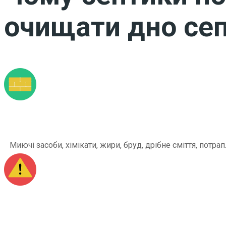
очищати дно сеп
Миючі засоби, хімікати, жири, бруд, дрібне сміття, по