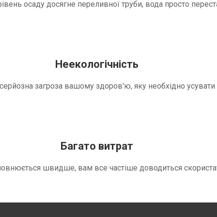
вень осаду досягне переливної труби, вода просто переста
Неекологічність
е серйозна загроза вашому здоров'ю, яку необхідно усуват
Багато витрат
повнюється швидше, вам все частіше доводиться скориста