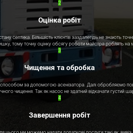
2
Оцінка робіт
стану септика. Більшість клієнтів заздалегідь не знають то
ишку, тому точну оцінку обсягу роботи майстра роблять на м
3
Чищення та обробка
м способом за допомогою асенізатора. Далі обробляємо по
чного чищення. Так як насос не здатний відкачати густий ш
4
Завершення робіт
я цього ми можемо надати додаткові послуги такі як: вивіз в