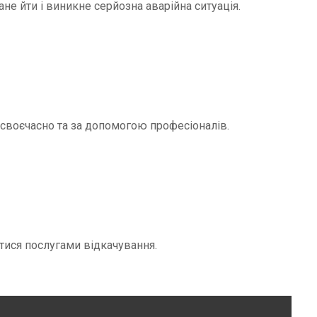
не йти і виникне серйозна аварійна ситуація.
и своєчасно та за допомогою професіоналів.
тися послугами відкачування.