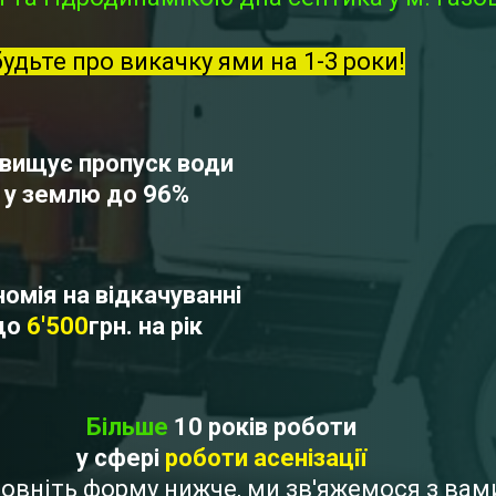
будьте про викачку ями на 1-3 роки!
вищує пропуск води
у землю до 96%
омія на відкачуванні
до
6'500
грн. на рік
Більше
10 років роботи
у сфері
роботи асенізації
аповніть форму нижче, ми зв'яжемося з ва