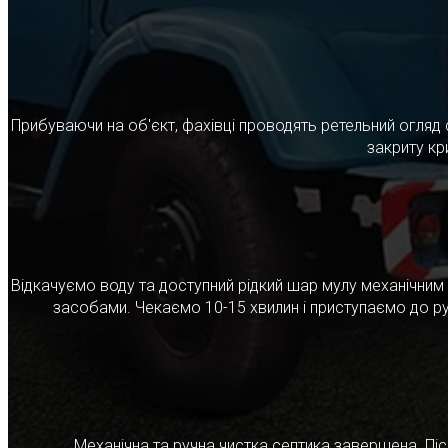
Прибуваючи на об'єкт, фахівці проводять ретельний огляд 
закриту кр
Відкачуємо воду та доступний рідкий шар мулу механічни
засобами. Чекаємо 10-15 хвилин і приступаємо до ру
Механічна та ручна чистка септика завершена. Післ