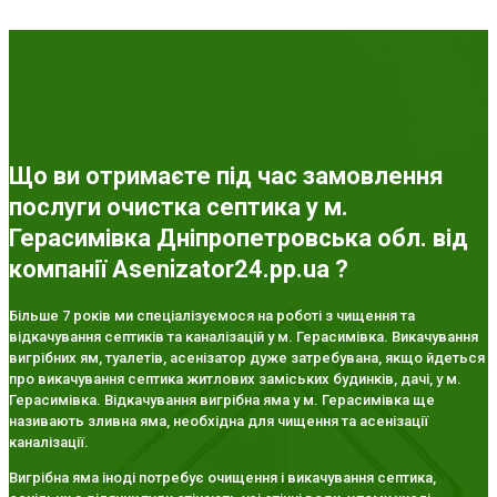
Що ви отримаєте під час замовлення
послуги очистка септика у м.
Герасимівка Дніпропетровська обл. від
компанії Asenizator24.pp.ua ?
Більше 7 років ми спеціалізуємося на роботі з чищення та
відкачування септиків та каналізацій у м. Герасимівка. Викачування
вигрібних ям, туалетів, асенізатор дуже затребувана, якщо йдеться
про викачування септика житлових заміських будинків, дачі, у м.
Герасимівка. Відкачування вигрібна яма у м. Герасимівка ще
називають зливна яма, необхідна для чищення та асенізації
каналізації.
Вигрібна яма іноді потребує очищення і викачування септика,