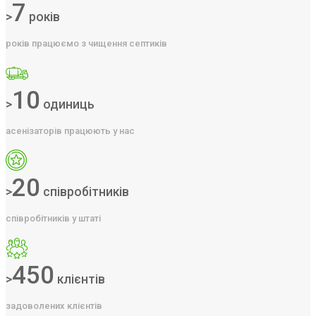
7
>
років
років працюємо з чищення септиків
10
>
одиниць
асенізаторів працюють у нас
20
>
співробітників
співробітників у штаті
450
>
клієнтів
задоволених клієнтів