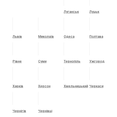
Луганськ
Луцьк
Львів
Миколаїв
Одеса
Полтава
Рівне
Суми
Тернопіль
Ужгород
Харків
Херсон
Хмельницький
Черкаси
Чернігів
Чернівці