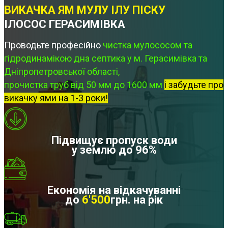
ВИКАЧКА ЯМ МУЛУ ІЛУ ПІСКУ
ІЛОСОС ГЕРАСИМІВКА
Проводьте професійно
чистка мулососом та
гідродинамікою дна септика у м. Герасимівка та
Дніпропетровської області,
прочистка труб від 50 мм до 1600 мм
і забудьте про
викачку ями на 1-3 роки!
Підвищує пропуск води
у землю до 96%
Економія на відкачуванні
до
6'500
грн. на рік