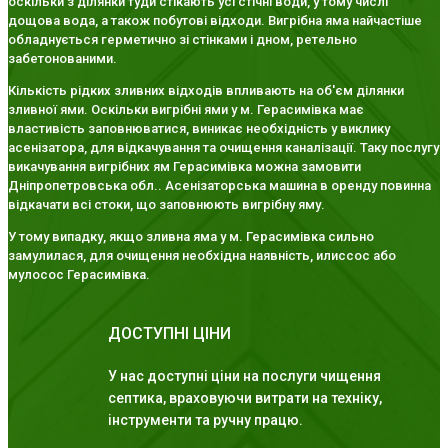
оскільки з ділянки туди стікають усі стічні води, у тому числі
дощова вода, а також побутові відходи. Вигрібна яма найчастіше
обладнується герметично зі стінками і дном, ретельно
забетонованими.
Кількість рідких зливних відходів впливають на об'єм ділянки
зливної ями. Оскільки вигрібні ями у м. Герасимівка має
властивість заповнюватися, виникає необхідність у виклику
асенізатора, для відкачування та очищення каналізації. Таку послугу
викачування вигрібних ям Герасимівка можна замовити
Дніпропетровська обл.. Асенізаторська машина в оренду повинна
відкачати всі стоки, що заповнюють вигрібну яму.
У тому випадку, якщо зливна яма у м. Герасимівка сильно
замулилася, для очищення необхідна наявність, илиссос або
мулосос Герасимівка.
ДОСТУПНІ ЦІНИ
У нас доступні ціни на послуги чищення
септика, враховуючи витрати на техніку,
інструменти та ручну працю.