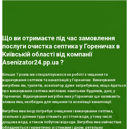
Що ви отримаєте під час замовлення
послуги очистка септика у Гореничах в
Київській області від компанії
Asenizator24.pp.ua ?
Більше 7 років ми спеціалізуємося на роботі з чищення та
відкачування септиків та каналізацій у Гореничах. Викачування
вигрібних ям, туалетів, асенізатор дуже затребувана, якщо йдеться
про викачування септика житлових заміських будинків, дачі, у
Гореничах. Відкачування вигрібна яма у Гореничах ще називають
зливна яма, необхідна для чищення та асенізації каналізації.
Вигрібна яма іноді потребує очищення і викачування септика,
оскільки з ділянки туди стікають усі стічні води, у тому числі
дощова вода, а також побутові відходи. Вигрібна яма найчастіше
обладнується герметично зі стінками і дном, ретельно