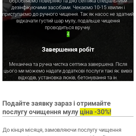
обробляємо поверхню та дно септика спеціальними
дезінфікуючими засобами. Чекаємо 10-15 хвилин і
приступаємо до ручного чищення. Так як насос не здатний
відкачати густий шар мулу, подальше чищення
проводиться вручну.
4
Завершення робіт
Механічна та ручна чистка септика завершена. Після
цього ми можемо надати додаткові послуги такі як: вивіз
відходів, установка люків, бетонування та ін.
Подайте заявку зараз і отримайте
послугу очищення мулу
ціна -30%!
До кінця місяця, замовляючи послугу чищення