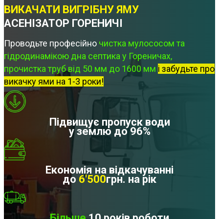
ВИКАЧАТИ ВИГРІБНУ ЯМУ
АСЕНІЗАТОР ГОРЕНИЧІ
Проводьте професійно
чистка мулососом та
гідродинамікою дна септика у Гореничах,
прочистка труб від 50 мм до 1600 мм
і забудьте про
викачку ями на 1-3 роки!
Підвищує пропуск води
у землю до 96%
Економія на відкачуванні
до
6'500
грн. на рік
Більше
10 років роботи