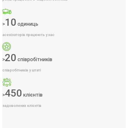
10
>
одиниць
асенізаторів працюють у нас
20
>
співробітників
співробітників у штаті
450
>
клієнтів
задоволених клієнтів