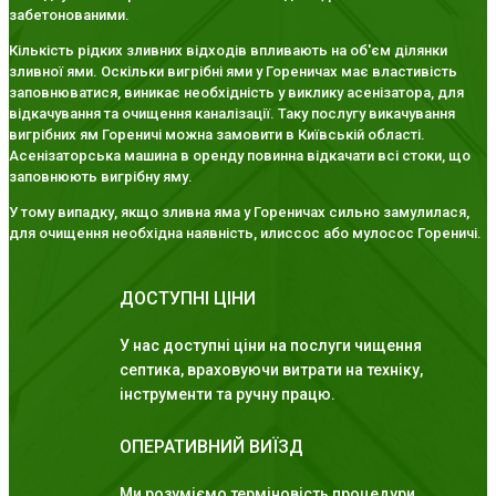
забетонованими.
Кількість рідких зливних відходів впливають на об'єм ділянки
зливної ями. Оскільки вигрібні ями у Гореничах має властивість
заповнюватися, виникає необхідність у виклику асенізатора, для
відкачування та очищення каналізації. Таку послугу викачування
вигрібних ям Гореничі можна замовити в Київській області.
Асенізаторська машина в оренду повинна відкачати всі стоки, що
заповнюють вигрібну яму.
У тому випадку, якщо зливна яма у Гореничах сильно замулилася,
для очищення необхідна наявність, илиссос або мулосос Гореничі.
ДОСТУПНІ ЦІНИ
У нас доступні ціни на послуги чищення
септика, враховуючи витрати на техніку,
інструменти та ручну працю.
ОПЕРАТИВНИЙ ВИЇЗД
Ми розуміємо терміновість процедури