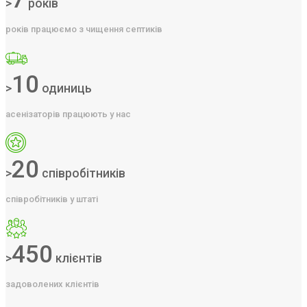
>
років
років працюємо з чищення септиків
10
>
одиниць
асенізаторів працюють у нас
20
>
співробітників
співробітників у штаті
450
>
клієнтів
задоволених клієнтів