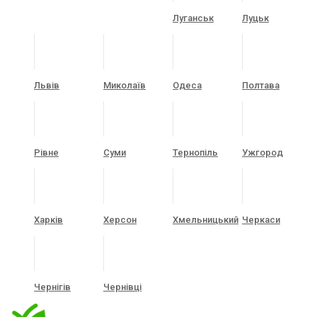
Луганськ
Луцьк
Львів
Миколаїв
Одеса
Полтава
Рівне
Суми
Тернопіль
Ужгород
Харків
Херсон
Хмельницький
Черкаси
Чернігів
Чернівці