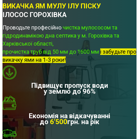
ВИКАЧКА ЯМ МУЛУ ІЛУ ПІСКУ
ІЛОСОС ГОРОХІВКА
Проводьте професійно
чистка мулососом та
гідродинамікою дна септика у м. Горохівка та
Харківської області,
прочистка труб від 50 мм до 1600 мм
і забудьте про
викачку ями на 1-3 роки!
Підвищує пропуск води
у землю до 96%
Економія на відкачуванні
до
6'500
грн. на рік