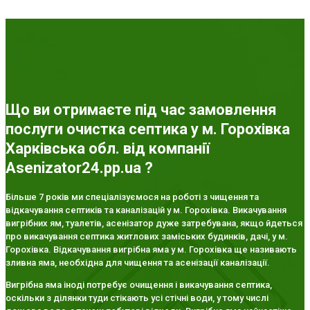
Що ви отримаєте під час замовлення
послуги очистка септика у м. Горохівка
Харківська обл. від компанії
Asenizator24.pp.ua ?
Більше 7 років ми спеціалізуємося на роботі з чищення та
відкачування септиків та каналізацій у м. Горохівка. Викачування
вигрібних ям, туалетів, асенізатор дуже затребувана, якщо йдеться
про викачування септика житлових заміських будинків, дачі, у м.
Горохівка. Відкачування вигрібна яма у м. Горохівка ще називають
зливна яма, необхідна для чищення та асенізації каналізації.
Вигрібна яма іноді потребує очищення і викачування септика,
оскільки з ділянки туди стікають усі стічні води, у тому числі