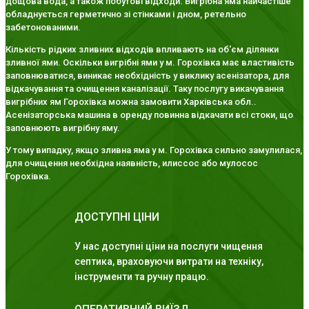
дощова вода, а також побутові відходи. Вигрібна яма найчастіше
обладнується герметично зі стінками і дном, ретельно
забетонованими.
Кількість рідких зливних відходів впливають на об'єм ділянки
зливної ями. Оскільки вигрібні ями у м. Горохівка має властивість
заповнюватися, виникає необхідність у виклику асенізатора, для
відкачування та очищення каналізації. Таку послугу викачування
вигрібних ям Горохівка можна замовити Харківська обл..
Асенізаторська машина в оренду повинна відкачати всі стоки, що
заповнюють вигрібну яму.
У тому випадку, якщо зливна яма у м. Горохівка сильно замулилася,
для очищення необхідна наявність, илиссос або мулосос
Горохівка.
ДОСТУПНІ ЦІНИ
У нас доступні ціни на послуги чищення
септика, враховуючи витрати на техніку,
інструменти та ручну працю.