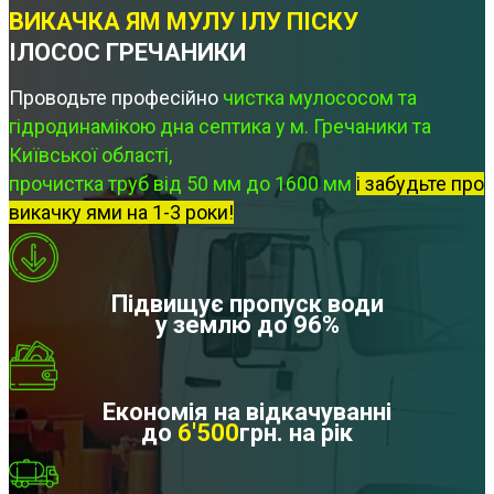
ВИКАЧКА ЯМ МУЛУ ІЛУ ПІСКУ
ІЛОСОС ГРЕЧАНИКИ
Проводьте професійно
чистка мулососом та
гідродинамікою дна септика у м. Гречаники та
Київської області,
прочистка труб від 50 мм до 1600 мм
і забудьте про
викачку ями на 1-3 роки!
Підвищує пропуск води
у землю до 96%
Економія на відкачуванні
до
6'500
грн. на рік