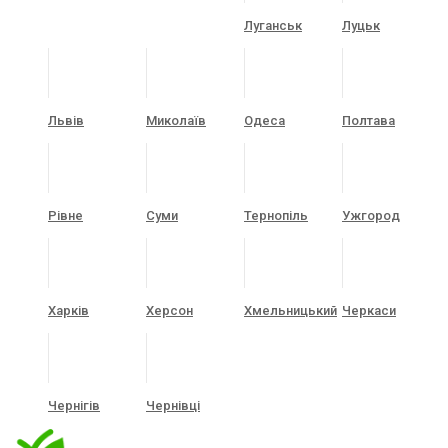
Луганськ
Луцьк
Львів
Миколаїв
Одеса
Полтава
Рівне
Суми
Тернопіль
Ужгород
Харків
Херсон
Хмельницький
Черкаси
Чернігів
Чернівці