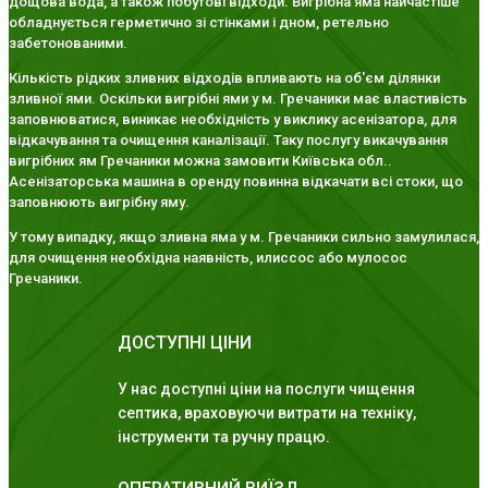
дощова вода, а також побутові відходи. Вигрібна яма найчастіше
обладнується герметично зі стінками і дном, ретельно
забетонованими.
Кількість рідких зливних відходів впливають на об'єм ділянки
зливної ями. Оскільки вигрібні ями у м. Гречаники має властивість
заповнюватися, виникає необхідність у виклику асенізатора, для
відкачування та очищення каналізації. Таку послугу викачування
вигрібних ям Гречаники можна замовити Київська обл..
Асенізаторська машина в оренду повинна відкачати всі стоки, що
заповнюють вигрібну яму.
У тому випадку, якщо зливна яма у м. Гречаники сильно замулилася,
для очищення необхідна наявність, илиссос або мулосос
Гречаники.
ДОСТУПНІ ЦІНИ
У нас доступні ціни на послуги чищення
септика, враховуючи витрати на техніку,
інструменти та ручну працю.