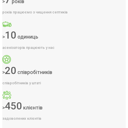
>
років
років працюємо з чищення септиків
10
>
одиниць
асенізаторів працюють у нас
20
>
співробітників
співробітників у штаті
450
>
клієнтів
задоволених клієнтів