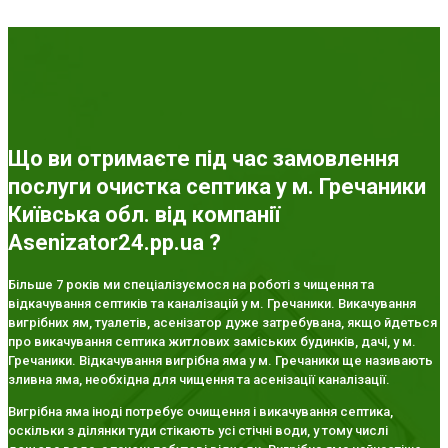
Що ви отримаєте під час замовлення
послуги очистка септика у м. Гречаники
Київська обл. від компанії
Asenizator24.pp.ua ?
Більше 7 років ми спеціалізуємося на роботі з чищення та
відкачування септиків та каналізацій у м. Гречаники. Викачування
вигрібних ям, туалетів, асенізатор дуже затребувана, якщо йдеться
про викачування септика житлових заміських будинків, дачі, у м.
Гречаники. Відкачування вигрібна яма у м. Гречаники ще називають
зливна яма, необхідна для чищення та асенізації каналізації.
Вигрібна яма іноді потребує очищення і викачування септика,
оскільки з ділянки туди стікають усі стічні води, у тому числі