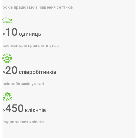
років працюємо з чищення септиків
10
>
одиниць
асенізаторів працюють у нас
20
>
співробітників
співробітників у штаті
450
>
клієнтів
задоволених клієнтів