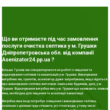
Що ви отримаєте під час замовлення
послуги очистка септика у м. Грушки
Дніпропетровська обл. від компанії
Asenizator24.pp.ua ?
Більше 7 років ми спеціалізуємося на роботі з чищення та
відкачування септиків та каналізацій у м. Грушки. Викачування
вигрібних ям, туалетів, асенізатор дуже затребувана, якщо йдеться
про викачування септика житлових заміських будинків, дачі, у м.
Грушки. Відкачування вигрібна яма у м. Грушки ще називають зливна
яма, необхідна для чищення та асенізації каналізації.
Вигрібна яма іноді потребує очищення і викачування септика,
оскільки з ділянки туди стікають усі стічні води, у тому числі