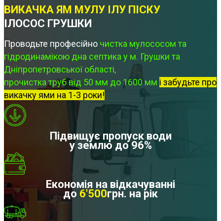
ВИКАЧКА ЯМ МУЛУ ІЛУ ПІСКУ
ІЛОСОС ГРУШКИ
Проводьте професійно
чистка мулососом та
гідродинамікою дна септика у м. Грушки та
Дніпропетровської області,
прочистка труб від 50 мм до 1600 мм
і забудьте про
викачку ями на 1-3 роки!
Підвищує пропуск води
у землю до 96%
Економія на відкачуванні
до
6'500
грн. на рік