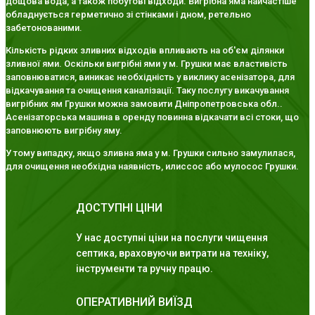
дощова вода, а також побутові відходи. Вигрібна яма найчастіше
обладнується герметично зі стінками і дном, ретельно
забетонованими.
Кількість рідких зливних відходів впливають на об'єм ділянки
зливної ями. Оскільки вигрібні ями у м. Грушки має властивість
заповнюватися, виникає необхідність у виклику асенізатора, для
відкачування та очищення каналізації. Таку послугу викачування
вигрібних ям Грушки можна замовити Дніпропетровська обл..
Асенізаторська машина в оренду повинна відкачати всі стоки, що
заповнюють вигрібну яму.
У тому випадку, якщо зливна яма у м. Грушки сильно замулилася,
для очищення необхідна наявність, илиссос або мулосос Грушки.
ДОСТУПНІ ЦІНИ
У нас доступні ціни на послуги чищення
септика, враховуючи витрати на техніку,
інструменти та ручну працю.
ОПЕРАТИВНИЙ ВИЇЗД