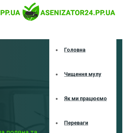
Головна
Чищення мулу
Як ми працюємо
Переваги
на поляна та