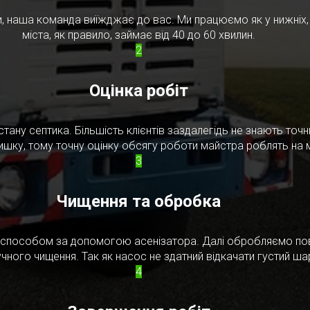
, наша команда виїжджає до вас. Ми працюємо як у нижніх, т
міста, як правило, займає від 40 до 60 хвилин.
2
Оцінка робіт
стану септика. Більшість клієнтів заздалегідь не знають то
ишку, тому точну оцінку обсягу роботи майстра роблять на м
3
Чищення та обробка
м способом за допомогою асенізатора. Далі обробляємо по
чного чищення. Так як насос не здатний відкачати густий ш
4