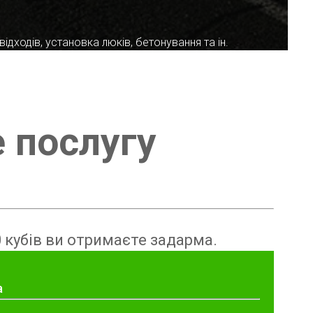
ідходів, установка люків, бетонування та ін.
е послугу
 кубів ви отримаєте задарма.
а