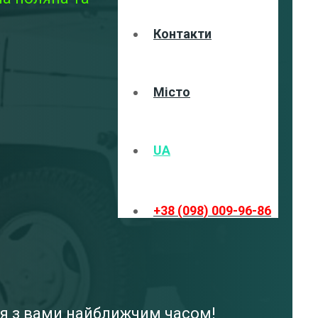
Контакти
Місто
UA
+38 (098) 009-96-86
ося з вами найближчим часом!