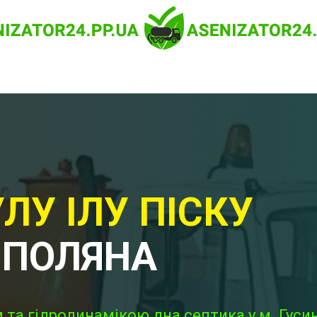
ЛУ ІЛУ ПІСКУ
 ПОЛЯНА
та гідродинамікою дна септика у м. Гуси