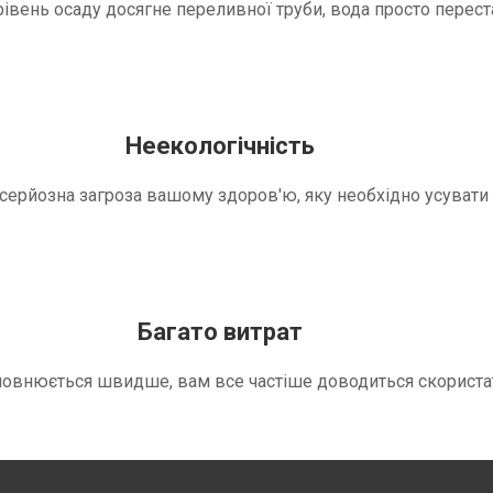
вень осаду досягне переливної труби, вода просто переста
Неекологічність
е серйозна загроза вашому здоров'ю, яку необхідно усуват
Багато витрат
повнюється швидше, вам все частіше доводиться скориста