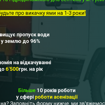
будьте про викачку ями на 1-3 роки!
вищує пропуск води
у землю до 96%
омія на відкачуванні
до
6'500
грн. на рік
Більше
10 років роботи
у сфері
роботи асенізації
ляна? Заповніть форму нижче, ми зв'яжем