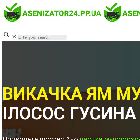
✕
ВИКАЧКА ЯМ МУ
ІЛОСОС ГУСИНА
Проводьте професійно
чистка мулососом 