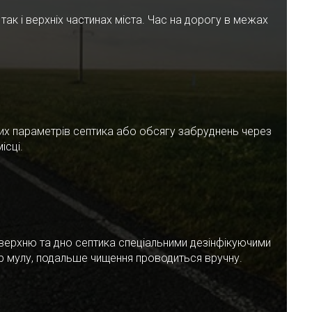
ак і верхніх частинах міста. Час на дорогу в межах
чних параметрів септика або обсягу забруднень через
ісці.
верхню та дно септика спеціальними дезінфікуючими
ар мулу, подальше чищення проводиться вручну.