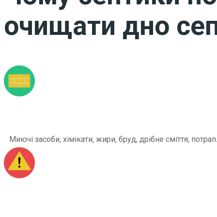
очищати дно сеп
Миючі засоби, хімікати, жири, бруд, дрібне сміття, по