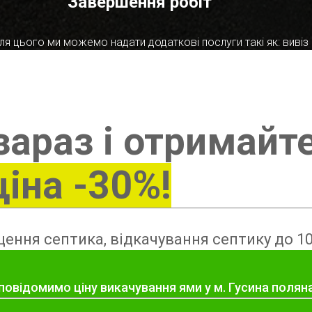
Завершення робіт
я цього ми можемо надати додаткові послуги такі як: вивіз в
зараз і отримайт
ціна -30%!
ення септика, відкачування септику до 10
повідомимо ціну викачування ями у м. Гусина полян