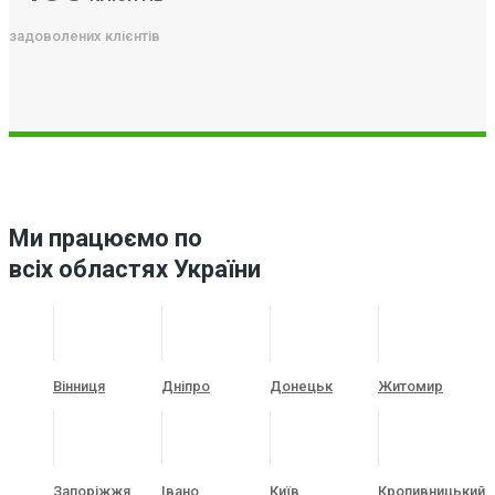
задоволених клієнтів
Ми працюємо по
всіх областях України
Вінниця
Дніпро
Донецьк
Житомир
Запоріжжя
Івано
Київ
Кропивницький