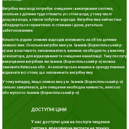
Вигрібна яма іноді потребує очищення і викачування септика,
оскільки з ділянки туди стікають усі стічні води, у тому числі
дощова вода, а також побутові відходи. Вигрібна яма найчастіше
обладнується герметично зі стінками і дном, ретельно
забетонованими.
Кількість рідких зливних відходів впливають на об'єм ділянки
зливної ями. Оскільки вигрібні ями у м. Іванків (Бориспільський р-
н) має властивість заповнюватися, виникає необхідність у виклику
асенізатора, для відкачування та очищення каналізації. Таку послугу
викачування вигрібних ям Іванків (Бориспільський р-н) можна
замовити Київська обл.. Асенізаторська машина в оренду повинна
відкачати всі стоки, що заповнюють вигрібну яму.
У тому випадку, якщо зливна яма у м. Іванків (Бориспільський р-н)
сильно замулилася, для очищення необхідна наявність, илиссос
або мулосос Іванків (Бориспільський р-н).
ДОСТУПНІ ЦІНИ
У нас доступні ціни на послуги чищення
септика, враховуючи витрати на техніку,