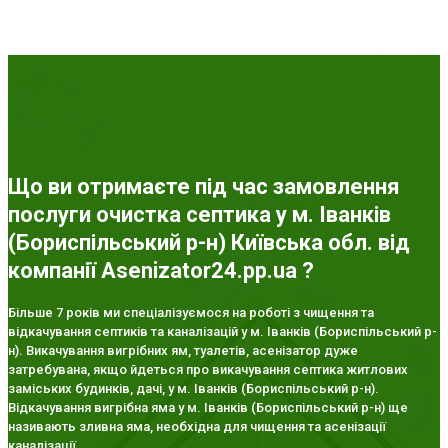
Що ви отримаєте під час замовлення
послуги очистка септика у м. Іванків
(Бориспільський р-н) Київська обл. від
компанії Asenizator24.pp.ua ?
Більше 7 років ми спеціалізуємося на роботі з чищення та
відкачування септиків та каналізацій у м. Іванків (Бориспільський р-
н). Викачування вигрібних ям, туалетів, асенізатор дуже
затребувана, якщо йдеться про викачування септика житлових
заміських будинків, дачі, у м. Іванків (Бориспільський р-н).
Відкачування вигрібна яма у м. Іванків (Бориспільський р-н) ще
називають зливна яма, необхідна для чищення та асенізації
каналізації.