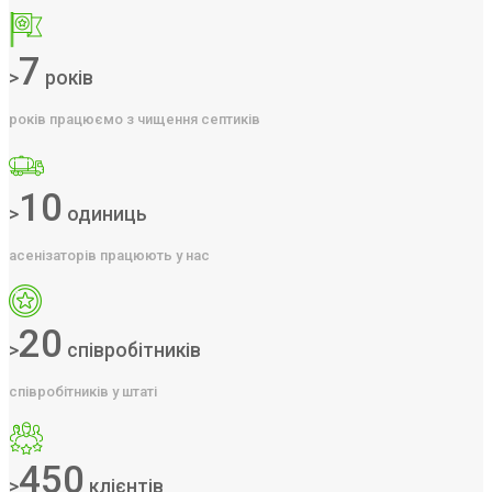
7
>
років
років працюємо з чищення септиків
10
>
одиниць
асенізаторів працюють у нас
20
>
співробітників
співробітників у штаті
450
>
клієнтів