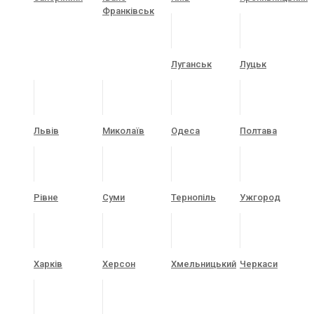
Франківськ
Луганськ
Луцьк
Львів
Миколаїв
Одеса
Полтава
Рівне
Суми
Тернопіль
Ужгород
Харків
Херсон
Хмельницький
Черкаси