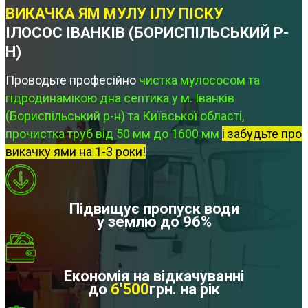
ВИКАЧКА ЯМ МУЛУ ІЛУ ПІСКУ
ІЛОСОС ІВАНКІВ (БОРИСПІЛЬСЬКИЙ Р-
Н)
Проводьте професійно
чистка мулососом та
гідродинамікою дна септика у м. Іванків
(Бориспільський р-н) та Київської області,
прочистка труб від 50 мм до 1600 мм
і забудьте про
викачку ями на 1-3 роки!
Підвищує пропуск води
у землю до 96%
Економія на відкачуванні
до
6'500
грн. на рік