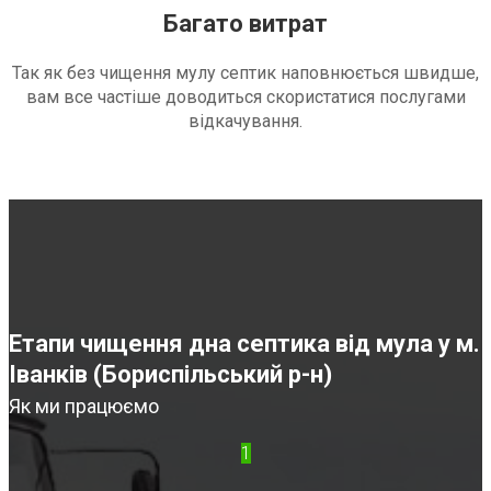
Багато витрат
Так як без чищення мулу септик наповнюється швидше,
вам все частіше доводиться скористатися послугами
відкачування.
Етапи чищення дна септика від мула у м.
Іванків (Бориспільський р-н)
Як ми працюємо
1