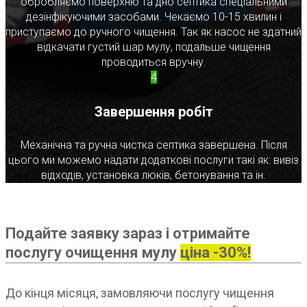
обробляємо поверхню та дно септика спеціальними
дезінфікуючими засобами. Чекаємо 10-15 хвилин і
приступаємо до ручного чищення. Так як насос не здатний
відкачати густий шар мулу, подальше чищення
проводиться вручну.
4
Завершення робіт
Механічна та ручна чистка септика завершена. Після
цього ми можемо надати додаткові послуги такі як: вивіз
відходів, установка люків, бетонування та ін.
Подайте заявку зараз і отримайте
послугу очищення мулу
ціна -30%!
До кінця місяця, замовляючи послугу чищення