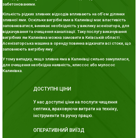
забетонованими.
Кількість рідких зливних відходів впливають на об'єм ділянки
зливної ями. Оскільки вигрібні ями в Калинівці має властивість
заповнюватися, виникає необхідність у виклику асенізатора, для
відкачування та очищення каналізації. Таку послугу викачування
вигрібних ям Калинівка можна замовити в Київській області .
Асенізаторська машина в оренду повинна відкачати всі стоки, що
заповнюють вигрібну яму.
У тому випадку, якщо зливна яма в Калинівці сильно замулилася,
для очищення необхідна наявність, илиссос або мулосос
Калинівка.
ДОСТУПНІ ЦІНИ
У нас доступні ціни на послуги чищення
септика, враховуючи витрати на техніку,
інструменти та ручну працю.
ОПЕРАТИВНИЙ ВИЇЗД