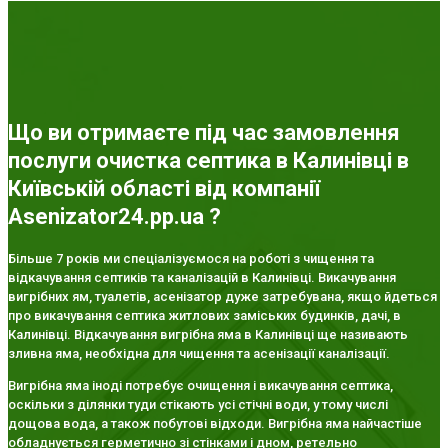
Що ви отримаєте під час замовлення
послуги очистка септика в Калинівці в
Київській області від компанії
Asenizator24.pp.ua ?
Більше 7 років ми спеціалізуємося на роботі з чищення та
відкачування септиків та каналізацій в Калинівці. Викачування
вигрібних ям, туалетів, асенізатор дуже затребувана, якщо йдеться
про викачування септика житлових заміських будинків, дачі, в
Калинівці. Відкачування вигрібна яма в Калинівці ще називають
зливна яма, необхідна для чищення та асенізації каналізації.
Вигрібна яма іноді потребує очищення і викачування септика,
оскільки з ділянки туди стікають усі стічні води, у тому числі
дощова вода, а також побутові відходи. Вигрібна яма найчастіше
обладнується герметично зі стінками і дном, ретельно