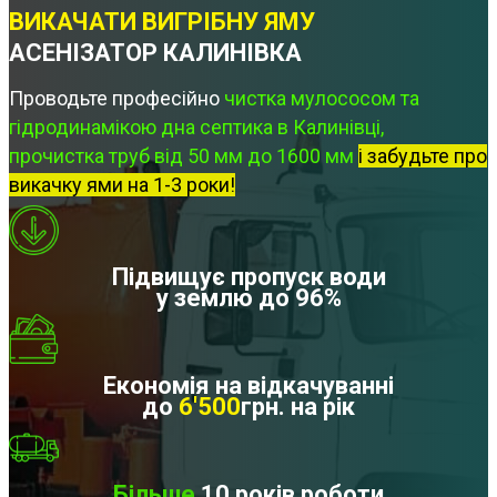
ВИКАЧАТИ ВИГРІБНУ ЯМУ
АСЕНІЗАТОР КАЛИНІВКА
Проводьте професійно
чистка мулососом та
гідродинамікою дна септика в Калинівці,
прочистка труб від 50 мм до 1600 мм
і забудьте про
викачку ями на 1-3 роки!
Підвищує пропуск води
у землю до 96%
Економія на відкачуванні
до
6'500
грн. на рік
Більше
10 років роботи