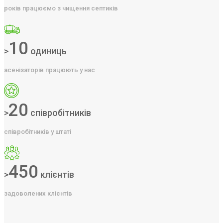
років працюємо з чищення септиків
10
>
одиниць
асенізаторів працюють у нас
20
>
співробітників
співробітників у штаті
450
>
клієнтів
задоволених клієнтів