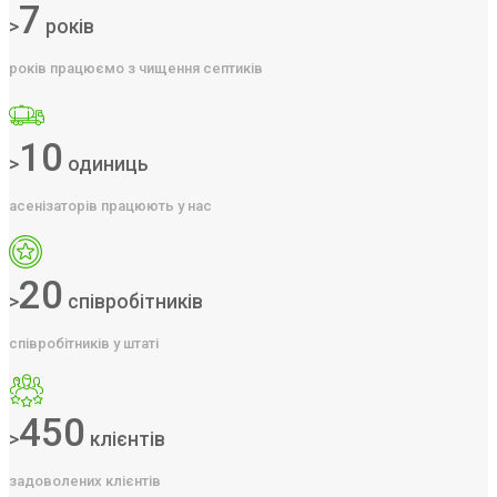
7
>
років
років працюємо з чищення септиків
10
>
одиниць
асенізаторів працюють у нас
20
>
співробітників
співробітників у штаті
450
>
клієнтів
задоволених клієнтів