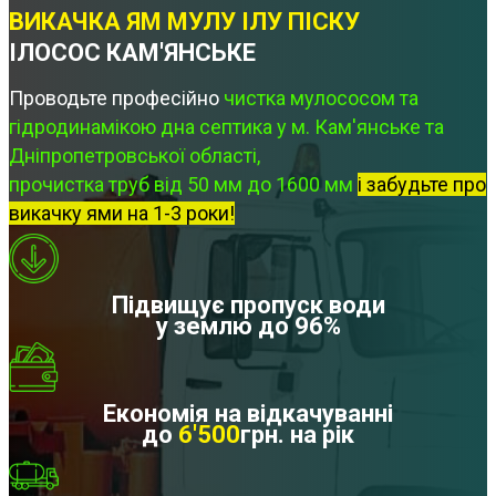
ВИКАЧКА ЯМ МУЛУ ІЛУ ПІСКУ
ІЛОСОС КАМ'ЯНСЬКЕ
Проводьте професійно
чистка мулососом та
гідродинамікою дна септика у м. Кам'янське та
Дніпропетровської області,
прочистка труб від 50 мм до 1600 мм
і забудьте про
викачку ями на 1-3 роки!
Підвищує пропуск води
у землю до 96%
Економія на відкачуванні
до
6'500
грн. на рік