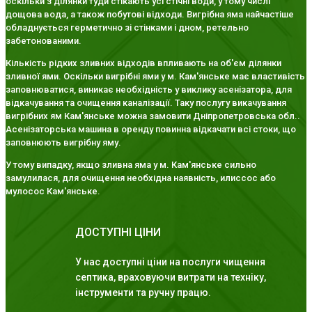
оскільки з ділянки туди стікають усі стічні води, у тому числі
дощова вода, а також побутові відходи. Вигрібна яма найчастіше
обладнується герметично зі стінками і дном, ретельно
забетонованими.
Кількість рідких зливних відходів впливають на об'єм ділянки
зливної ями. Оскільки вигрібні ями у м. Кам'янське має властивість
заповнюватися, виникає необхідність у виклику асенізатора, для
відкачування та очищення каналізації. Таку послугу викачування
вигрібних ям Кам'янське можна замовити Дніпропетровська обл..
Асенізаторська машина в оренду повинна відкачати всі стоки, що
заповнюють вигрібну яму.
У тому випадку, якщо зливна яма у м. Кам'янське сильно
замулилася, для очищення необхідна наявність, илиссос або
мулосос Кам'янське.
ДОСТУПНІ ЦІНИ
У нас доступні ціни на послуги чищення
септика, враховуючи витрати на техніку,
інструменти та ручну працю.