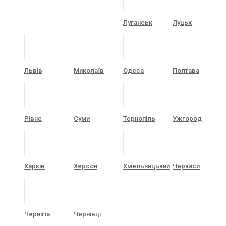
Луганськ
Луцьк
Львів
Миколаїв
Одеса
Полтава
Рівне
Суми
Тернопіль
Ужгород
Харків
Херсон
Хмельницький
Черкаси
Чернігів
Чернівці