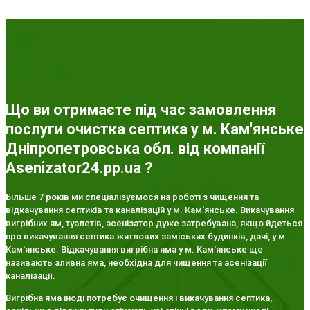
Що ви отримаєте під час замовлення
послуги очистка септика у м. Кам'янське
Дніпропетровська обл. від компанії
Asenizator24.pp.ua ?
Більше 7 років ми спеціалізуємося на роботі з чищення та
відкачування септиків та каналізацій у м. Кам'янське. Викачування
вигрібних ям, туалетів, асенізатор дуже затребувана, якщо йдеться
про викачування септика житлових заміських будинків, дачі, у м.
Кам'янське. Відкачування вигрібна яма у м. Кам'янське ще
називають зливна яма, необхідна для чищення та асенізації
каналізації.
Вигрібна яма іноді потребує очищення і викачування септика,