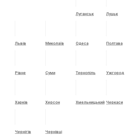
Луганськ
Луцьк
Львів
Миколаїв
Одеса
Полтава
Рівне
Суми
Тернопіль
Ужгород
Харків
Херсон
Хмельницький
Черкаси
Чернігів
Чернівці