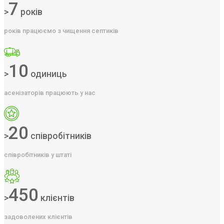
7
>
років
років працюємо з чищення септиків
10
>
одиниць
асенізаторів працюють у нас
20
>
співробітників
співробітників у штаті
450
>
клієнтів
задоволених клієнтів