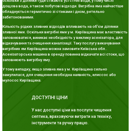
оскільки з ділянки туди стікають усі стічні води, у тому числі
дощова вода, а також побутові відходи. Вигрібна яма найчастіше
обладнується герметично зі стінками і дном, ретельно
забетонованими.
Кількість рідких зливних відходів впливають на об'єм ділянки
зливної ями. Оскільки вигрібні ями у м. Киріївщина має властивість
заповнюватися, виникає необхідність у виклику асенізатора, для
відкачування та очищення каналізації. Таку послугу викачування
вигрібних ям Киріївщина можна замовити Київська обл..
Асенізаторська машина в оренду повинна відкачати всі стоки, що
заповнюють вигрібну яму.
У тому випадку, якщо зливна яма у м. Киріївщина сильно
замулилася, для очищення необхідна наявність, илиссос або
мулосос Киріївщина.
ДОСТУПНІ ЦІНИ
У нас доступні ціни на послуги чищення
септика, враховуючи витрати на техніку,
інструменти та ручну працю.