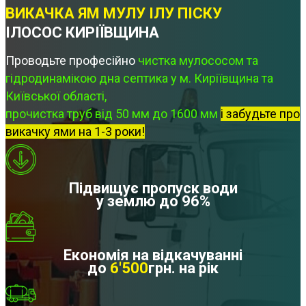
ВИКАЧКА ЯМ МУЛУ ІЛУ ПІСКУ
ІЛОСОС КИРІЇВЩИНА
Проводьте професійно
чистка мулососом та
гідродинамікою дна септика у м. Киріївщина та
Київської області,
прочистка труб від 50 мм до 1600 мм
і забудьте про
викачку ями на 1-3 роки!
Підвищує пропуск води
у землю до 96%
Економія на відкачуванні
до
6'500
грн. на рік