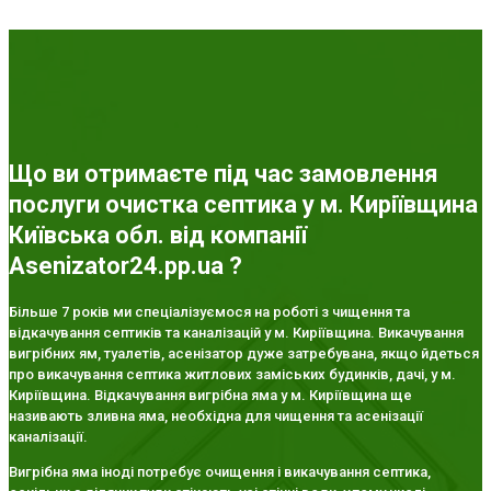
Що ви отримаєте під час замовлення
послуги очистка септика у м. Киріївщина
Київська обл. від компанії
Asenizator24.pp.ua ?
Більше 7 років ми спеціалізуємося на роботі з чищення та
відкачування септиків та каналізацій у м. Киріївщина. Викачування
вигрібних ям, туалетів, асенізатор дуже затребувана, якщо йдеться
про викачування септика житлових заміських будинків, дачі, у м.
Киріївщина. Відкачування вигрібна яма у м. Киріївщина ще
називають зливна яма, необхідна для чищення та асенізації
каналізації.
Вигрібна яма іноді потребує очищення і викачування септика,