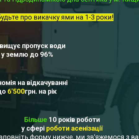
будьте про викачку ями на 1-3 роки!
вищує пропуск води
у землю до 96%
омія на відкачуванні
до
6'500
грн. на рік
Більше
10 років роботи
у сфері
роботи асенізації
 Заповніть форму нижче, ми зв'яжемося з 