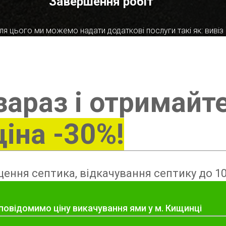
Завершення робіт
я цього ми можемо надати додаткові послуги такі як: вивіз в
зараз і отримайт
ціна -30%!
ення септика, відкачування септику до 10
повідомимо ціну викачування ями у м. Кищинці