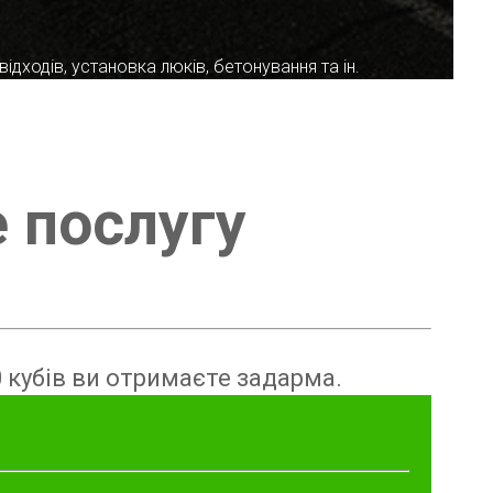
ідходів, установка люків, бетонування та ін.
е послугу
 кубів ви отримаєте задарма.