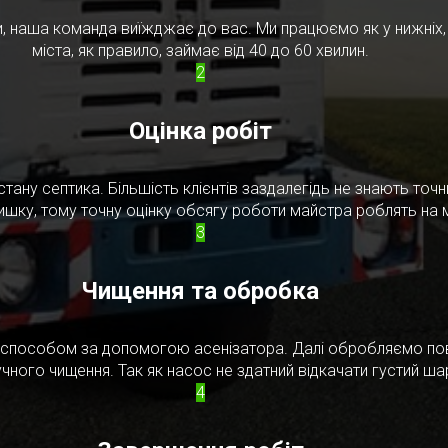
, наша команда виїжджає до вас. Ми працюємо як у нижніх, т
міста, як правило, займає від 40 до 60 хвилин.
2
Оцінка робіт
стану септика. Більшість клієнтів заздалегідь не знають то
ишку, тому точну оцінку обсягу роботи майстра роблять на м
3
Чищення та обробка
м способом за допомогою асенізатора. Далі обробляємо по
чного чищення. Так як насос не здатний відкачати густий ш
4