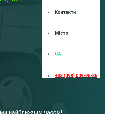
Контакти
Місто
UA
+38 (098) 009-96-86
вами найближчим часом!