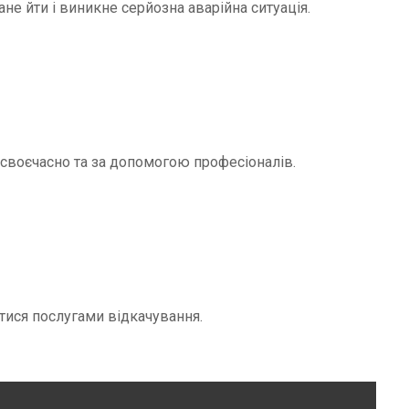
не йти і виникне серйозна аварійна ситуація.
и своєчасно та за допомогою професіоналів.
тися послугами відкачування.