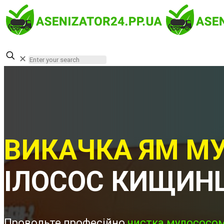
✕
ВИКАЧКА ЯМ МУ
ІЛОСОС КИЩИН
Проводьте професійно
чистка мулососом