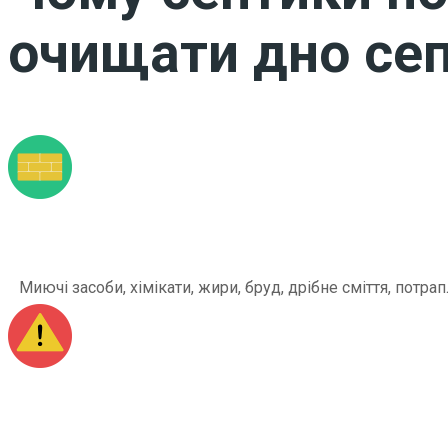
очищати дно сеп
Миючі засоби, хімікати, жири, бруд, дрібне сміття, по