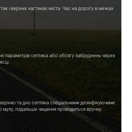
ак і верхніх частинах міста. Час на дорогу в межах
чних параметрів септика або обсягу забруднень через
ісці.
верхню та дно септика спеціальними дезінфікуючими
ар мулу, подальше чищення проводиться вручну.