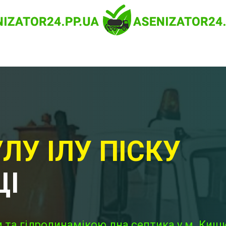
ЛУ ІЛУ ПІСКУ
ЦІ
 та гідродинамікою дна септика у м. Кищи