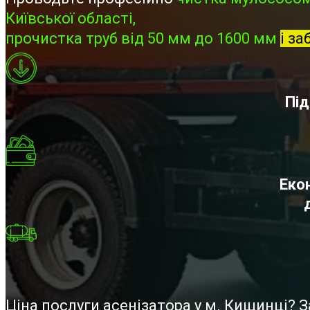
Київської області,
прочистка труб від 50 мм до 1600 мм
і за
Під
Екон
Ціна послуги асенізатора у м. Кищинці?