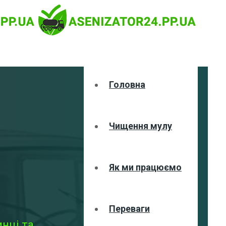
Головна
Чищення мулу
Як ми працюємо
Переваги
нці та