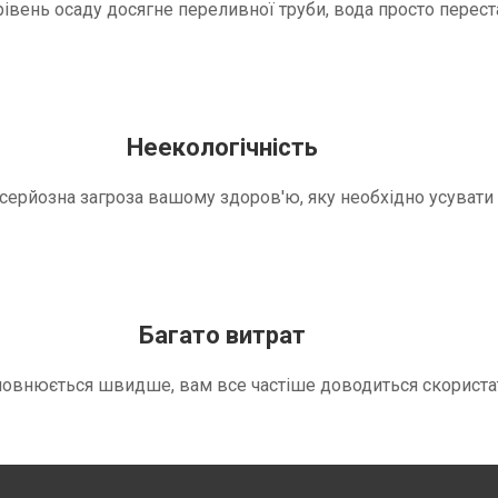
вень осаду досягне переливної труби, вода просто переста
Неекологічність
е серйозна загроза вашому здоров'ю, яку необхідно усуват
Багато витрат
повнюється швидше, вам все частіше доводиться скориста