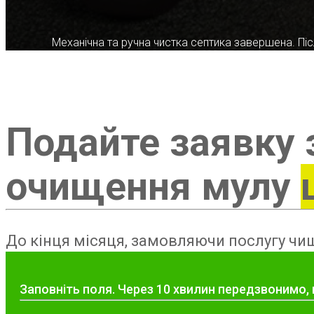
Механічна та ручна чистка септика завершена. Післ
Подайте заявку 
очищення мулу
До кінця місяця, замовляючи послугу чищ
Заповніть поля. Через 10 хвилин передзвонимо,