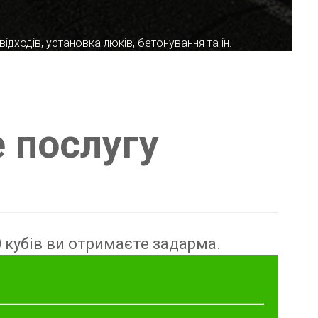
ідходів, установка люків, бетонування та ін.
е послугу
 кубів ви отримаєте задарма.