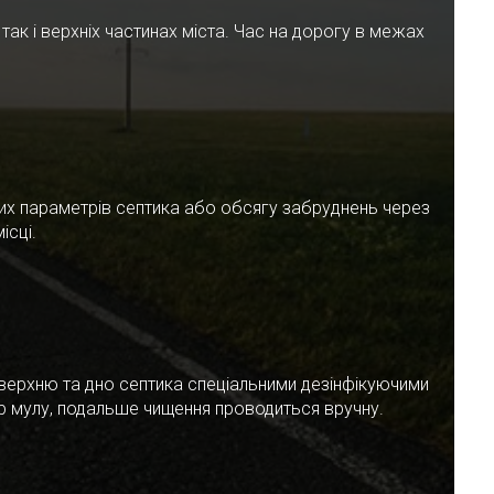
ак і верхніх частинах міста. Час на дорогу в межах
чних параметрів септика або обсягу забруднень через
ісці.
верхню та дно септика спеціальними дезінфікуючими
ар мулу, подальше чищення проводиться вручну.