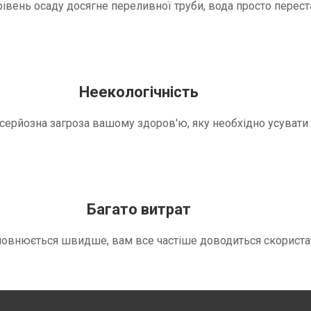
вень осаду досягне переливної труби, вода просто переста
Неекологічність
е серйозна загроза вашому здоров'ю, яку необхідно усуват
Багато витрат
повнюється швидше, вам все частіше доводиться скориста