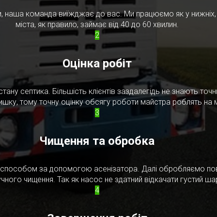
, наша команда виїжджає до вас. Ми працюємо як у нижніх, т
міста, як правило, займає від 40 до 60 хвилин.
2
Оцінка робіт
стану септика. Більшість клієнтів заздалегідь не знають то
ишку, тому точну оцінку обсягу роботи майстра роблять на м
3
Чищення та обробка
м способом за допомогою асенізатора. Далі обробляємо по
чного чищення. Так як насос не здатний відкачати густий ш
4