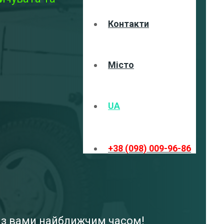
Контакти
Місто
UA
+38 (098) 009-96-86
я з вами найближчим часом!