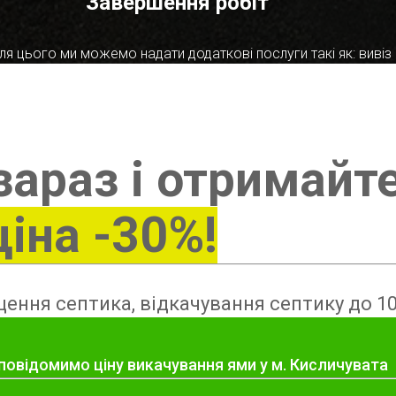
Завершення робіт
я цього ми можемо надати додаткові послуги такі як: вивіз в
зараз і отримайт
ціна -30%!
ення септика, відкачування септику до 10
 повідомимо ціну викачування ями у м. Кисличувата