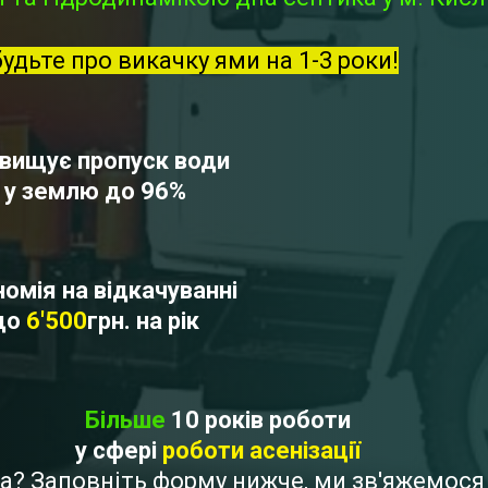
будьте про викачку ями на 1-3 роки!
вищує пропуск води
у землю до 96%
омія на відкачуванні
до
6'500
грн. на рік
Більше
10 років роботи
у сфері
роботи асенізації
ата? Заповніть форму нижче, ми зв'яжемос