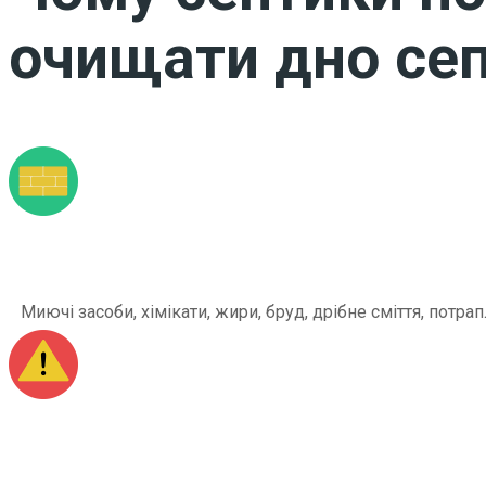
очищати дно сеп
Миючі засоби, хімікати, жири, бруд, дрібне сміття, по