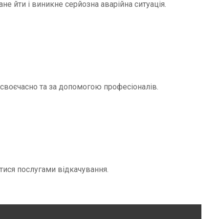
не йти і виникне серйозна аварійна ситуація.
и своєчасно та за допомогою професіоналів.
тися послугами відкачування.