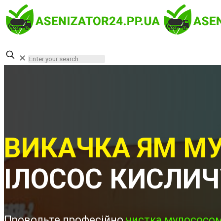
✕
ВИКАЧКА ЯМ МУ
ІЛОСОС КИСЛИЧ
Проводьте професійно
чистка мулососом