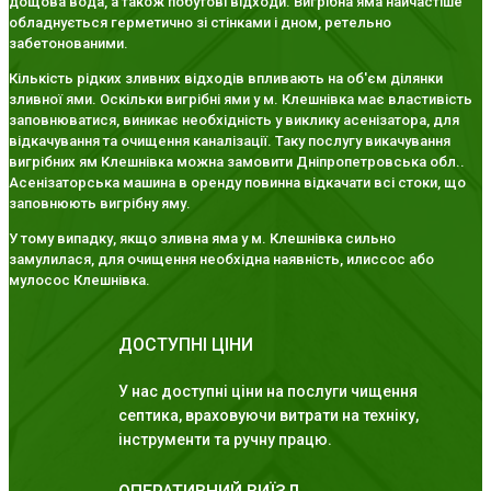
дощова вода, а також побутові відходи. Вигрібна яма найчастіше
обладнується герметично зі стінками і дном, ретельно
забетонованими.
Кількість рідких зливних відходів впливають на об'єм ділянки
зливної ями. Оскільки вигрібні ями у м. Клешнівка має властивість
заповнюватися, виникає необхідність у виклику асенізатора, для
відкачування та очищення каналізації. Таку послугу викачування
вигрібних ям Клешнівка можна замовити Дніпропетровська обл..
Асенізаторська машина в оренду повинна відкачати всі стоки, що
заповнюють вигрібну яму.
У тому випадку, якщо зливна яма у м. Клешнівка сильно
замулилася, для очищення необхідна наявність, илиссос або
мулосос Клешнівка.
ДОСТУПНІ ЦІНИ
У нас доступні ціни на послуги чищення
септика, враховуючи витрати на техніку,
інструменти та ручну працю.