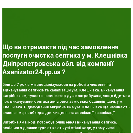
Що ви отримаєте під час замовлення
послуги очистка септика у м. Клешнівка
Дніпропетровська обл. від компанії
Asenizator24.pp.ua ?
Більше 7 років ми спеціалізуємося на роботі з чищення та
відкачування септиків та каналізацій у м. Клешнівка. Викачування
вигрібних ям, туалетів, асенізатор дуже затребувана, якщо йдеться
про викачування септика житлових заміських будинків, дачі, у м.
Клешнівка. Відкачування вигрібна яма у м. Клешнівка ще називають
зливна яма, необхідна для чищення та асенізації каналізації.
Вигрібна яма іноді потребує очищення і викачування септика,
оскільки з ділянки туди стікають усі стічні води, у тому числі