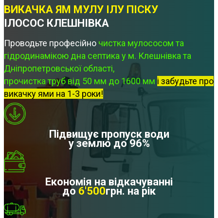
ВИКАЧКА ЯМ МУЛУ ІЛУ ПІСКУ
ІЛОСОС КЛЕШНІВКА
Проводьте професійно
чистка мулососом та
гідродинамікою дна септика у м. Клешнівка та
Дніпропетровської області,
прочистка труб від 50 мм до 1600 мм
і забудьте про
викачку ями на 1-3 роки!
Підвищує пропуск води
у землю до 96%
Економія на відкачуванні
до
6'500
грн. на рік