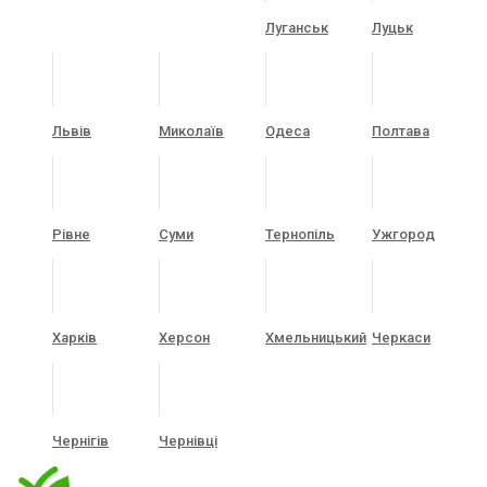
Луганськ
Луцьк
Львів
Миколаїв
Одеса
Полтава
Рівне
Суми
Тернопіль
Ужгород
Харків
Херсон
Хмельницький
Черкаси
Чернігів
Чернівці