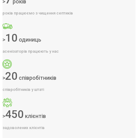
>
років
років працюємо з чищення септиків
10
>
одиниць
асенізаторів працюють у нас
20
>
співробітників
співробітників у штаті
450
>
клієнтів
задоволених клієнтів