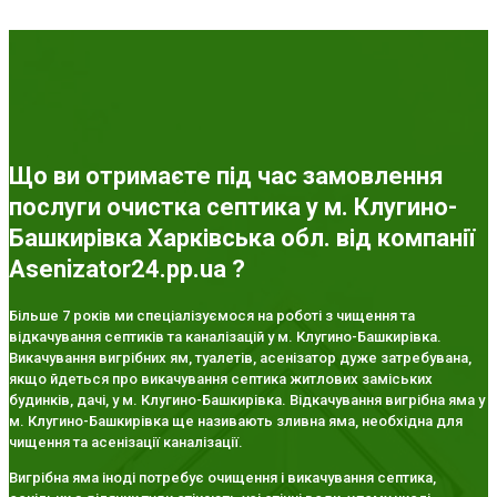
Що ви отримаєте під час замовлення
послуги очистка септика у м. Клугино-
Башкирівка Харківська обл. від компанії
Asenizator24.pp.ua ?
Більше 7 років ми спеціалізуємося на роботі з чищення та
відкачування септиків та каналізацій у м. Клугино-Башкирівка.
Викачування вигрібних ям, туалетів, асенізатор дуже затребувана,
якщо йдеться про викачування септика житлових заміських
будинків, дачі, у м. Клугино-Башкирівка. Відкачування вигрібна яма у
м. Клугино-Башкирівка ще називають зливна яма, необхідна для
чищення та асенізації каналізації.
Вигрібна яма іноді потребує очищення і викачування септика,