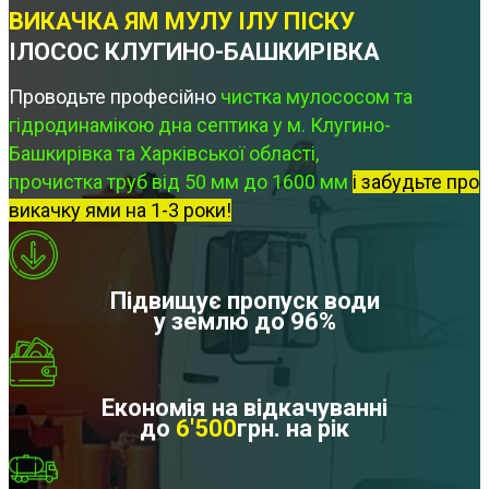
ВИКАЧКА ЯМ МУЛУ ІЛУ ПІСКУ
ІЛОСОС КЛУГИНО-БАШКИРІВКА
Проводьте професійно
чистка мулососом та
гідродинамікою дна септика у м. Клугино-
Башкирівка та Харківської області,
прочистка труб від 50 мм до 1600 мм
і забудьте про
викачку ями на 1-3 роки!
Підвищує пропуск води
у землю до 96%
Економія на відкачуванні
до
6'500
грн. на рік