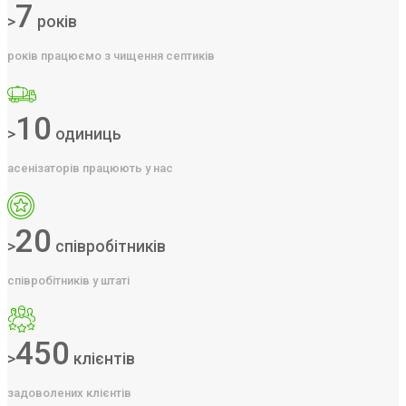
7
>
років
років працюємо з чищення септиків
10
>
одиниць
асенізаторів працюють у нас
20
>
співробітників
співробітників у штаті
450
>
клієнтів
задоволених клієнтів