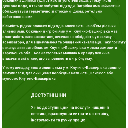
оскільки з ділянки туди стікають усі стічні води, у тому числі
дощова вода, а також побутові відходи. Вигрібна яма найчастіше
обладнується герметично зі стінками і дном, ретельно
забетонованими.
Кількість рідких зливних відходів впливають на об'єм ділянки
зливної ями. Оскільки вигрібні ями у м. Клугино-Башкирівка має
властивість заповнюватися, виникає необхідність у виклику
асенізатора, для відкачування та очищення каналізації. Таку послугу
викачування вигрібних ям Клугино-Башкирівка можна замовити
Харківська обл.. Асенізаторська машина в оренду повинна
відкачати всі стоки, що заповнюють вигрібну яму.
У тому випадку, якщо зливна яма у м. Клугино-Башкирівка сильно
замулилася, для очищення необхідна наявність, илиссос або
мулосос Клугино-Башкирівка.
ДОСТУПНІ ЦІНИ
У нас доступні ціни на послуги чищення
септика, враховуючи витрати на техніку,
інструменти та ручну працю.