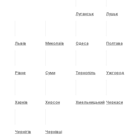
Луганськ
Луцьк
Львів
Миколаїв
Одеса
Полтава
Рівне
Суми
Тернопіль
Ужгород
Харків
Херсон
Хмельницький
Черкаси
Чернігів
Чернівці