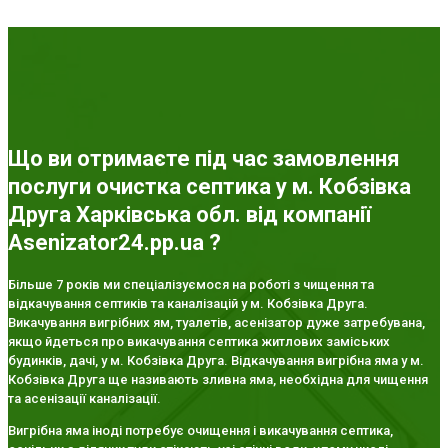
Що ви отримаєте під час замовлення
послуги очистка септика у м. Кобзівка
Друга Харківська обл. від компанії
Asenizator24.pp.ua ?
Більше 7 років ми спеціалізуємося на роботі з чищення та
відкачування септиків та каналізацій у м. Кобзівка Друга.
Викачування вигрібних ям, туалетів, асенізатор дуже затребувана,
якщо йдеться про викачування септика житлових заміських
будинків, дачі, у м. Кобзівка Друга. Відкачування вигрібна яма у м.
Кобзівка Друга ще називають зливна яма, необхідна для чищення
та асенізації каналізації.
Вигрібна яма іноді потребує очищення і викачування септика,