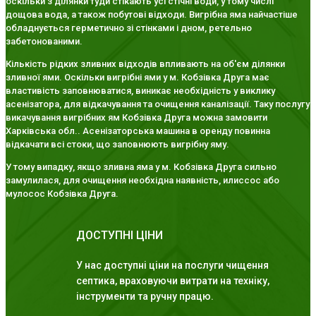
оскільки з ділянки туди стікають усі стічні води, у тому числі
дощова вода, а також побутові відходи. Вигрібна яма найчастіше
обладнується герметично зі стінками і дном, ретельно
забетонованими.
Кількість рідких зливних відходів впливають на об'єм ділянки
зливної ями. Оскільки вигрібні ями у м. Кобзівка Друга має
властивість заповнюватися, виникає необхідність у виклику
асенізатора, для відкачування та очищення каналізації. Таку послугу
викачування вигрібних ям Кобзівка Друга можна замовити
Харківська обл.. Асенізаторська машина в оренду повинна
відкачати всі стоки, що заповнюють вигрібну яму.
У тому випадку, якщо зливна яма у м. Кобзівка Друга сильно
замулилася, для очищення необхідна наявність, илиссос або
мулосос Кобзівка Друга.
ДОСТУПНІ ЦІНИ
У нас доступні ціни на послуги чищення
септика, враховуючи витрати на техніку,
інструменти та ручну працю.