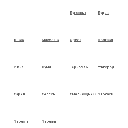
Луганськ
Луцьк
Львів
Миколаїв
Одеса
Полтава
Рівне
Суми
Тернопіль
Ужгород
Харків
Херсон
Хмельницький
Черкаси
Чернігів
Чернівці