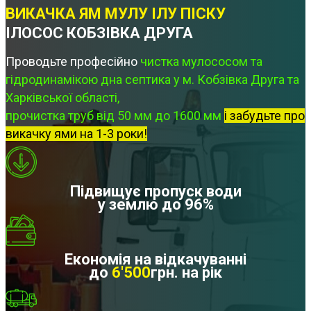
ВИКАЧКА ЯМ МУЛУ ІЛУ ПІСКУ
ІЛОСОС КОБЗІВКА ДРУГА
Проводьте професійно
чистка мулососом та
гідродинамікою дна септика у м. Кобзівка Друга та
Харківської області,
прочистка труб від 50 мм до 1600 мм
і забудьте про
викачку ями на 1-3 роки!
Підвищує пропуск води
у землю до 96%
Економія на відкачуванні
до
6'500
грн. на рік