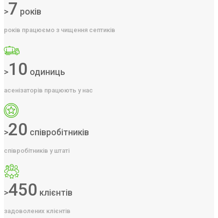
7
>
років
років працюємо з чищення септиків
10
>
одиниць
асенізаторів працюють у нас
20
>
співробітників
співробітників у штаті
450
>
клієнтів
задоволених клієнтів