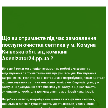
Що ви отримаєте під час замовлення
послуги очистка септика у м. Комуна
Київська обл. від компанії
Asenizator24.pp.ua ?
Більше 7 років ми спеціалізуємося на роботі з чищення та
відкачування септиків та каналізацій у м. Комуна. Викачування
вигрібних ям, туалетів, асенізатор дуже затребувана, якщо йдеться
про викачування септика житлових заміських будинків, дачі, у м.
Комуна. Відкачування вигрібна яма у м. Комуна ще називають
зливна яма, необхідна для чищення та асенізації каналізації.
Вигрібна яма іноді потребує очищення і викачування септика,
оскільки з ділянки туди стікають усі стічні води, у тому числі