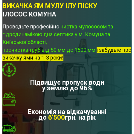
ВИКАЧКА ЯМ МУЛУ ІЛУ ПІСКУ
ІЛОСОС КОМУНА
Проводьте професійно
чистка мулососом та
гідродинамікою дна септика у м. Комуна та
Київської області,
прочистка труб від 50 мм до 1600 мм
і забудьте про
викачку ями на 1-3 роки!
Підвищує пропуск води
у землю до 96%
Економія на відкачуванні
до
6'500
грн. на рік