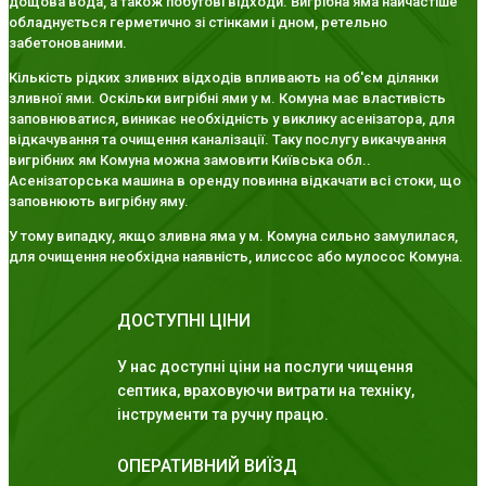
дощова вода, а також побутові відходи. Вигрібна яма найчастіше
обладнується герметично зі стінками і дном, ретельно
забетонованими.
Кількість рідких зливних відходів впливають на об'єм ділянки
зливної ями. Оскільки вигрібні ями у м. Комуна має властивість
заповнюватися, виникає необхідність у виклику асенізатора, для
відкачування та очищення каналізації. Таку послугу викачування
вигрібних ям Комуна можна замовити Київська обл..
Асенізаторська машина в оренду повинна відкачати всі стоки, що
заповнюють вигрібну яму.
У тому випадку, якщо зливна яма у м. Комуна сильно замулилася,
для очищення необхідна наявність, илиссос або мулосос Комуна.
ДОСТУПНІ ЦІНИ
У нас доступні ціни на послуги чищення
септика, враховуючи витрати на техніку,
інструменти та ручну працю.
ОПЕРАТИВНИЙ ВИЇЗД