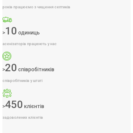
років працюємо з чищення септиків
10
>
одиниць
асенізаторів працюють у нас
20
>
співробітників
співробітників у штаті
450
>
клієнтів
задоволених клієнтів