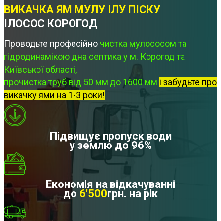
ВИКАЧКА ЯМ МУЛУ ІЛУ ПІСКУ
ІЛОСОС КОРОГОД
Проводьте професійно
чистка мулососом та
гідродинамікою дна септика у м. Корогод та
Київської області,
прочистка труб від 50 мм до 1600 мм
і забудьте про
викачку ями на 1-3 роки!
Підвищує пропуск води
у землю до 96%
Економія на відкачуванні
до
6'500
грн. на рік