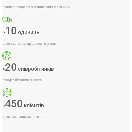
років працюємо з чищення септиків
10
>
одиниць
асенізаторів працюють у нас
20
>
співробітників
співробітників у штаті
450
>
клієнтів
задоволених клієнтів