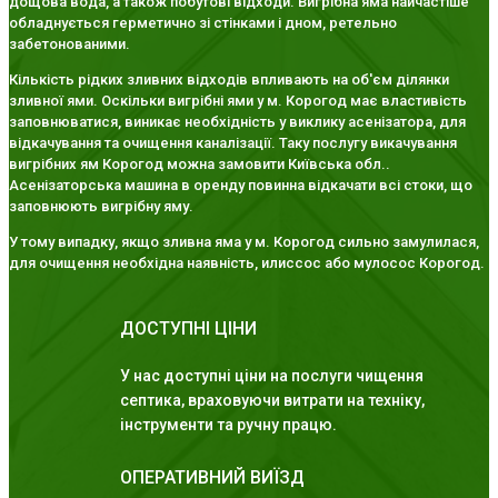
дощова вода, а також побутові відходи. Вигрібна яма найчастіше
обладнується герметично зі стінками і дном, ретельно
забетонованими.
Кількість рідких зливних відходів впливають на об'єм ділянки
зливної ями. Оскільки вигрібні ями у м. Корогод має властивість
заповнюватися, виникає необхідність у виклику асенізатора, для
відкачування та очищення каналізації. Таку послугу викачування
вигрібних ям Корогод можна замовити Київська обл..
Асенізаторська машина в оренду повинна відкачати всі стоки, що
заповнюють вигрібну яму.
У тому випадку, якщо зливна яма у м. Корогод сильно замулилася,
для очищення необхідна наявність, илиссос або мулосос Корогод.
ДОСТУПНІ ЦІНИ
У нас доступні ціни на послуги чищення
септика, враховуючи витрати на техніку,
інструменти та ручну працю.
ОПЕРАТИВНИЙ ВИЇЗД