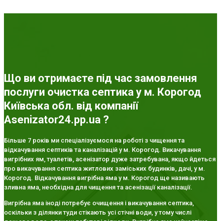
Що ви отримаєте під час замовлення
послуги очистка септика у м. Корогод
Київська обл. від компанії
Asenizator24.pp.ua ?
Більше 7 років ми спеціалізуємося на роботі з чищення та
відкачування септиків та каналізацій у м. Корогод. Викачування
вигрібних ям, туалетів, асенізатор дуже затребувана, якщо йдеться
про викачування септика житлових заміських будинків, дачі, у м.
Корогод. Відкачування вигрібна яма у м. Корогод ще називають
зливна яма, необхідна для чищення та асенізації каналізації.
Вигрібна яма іноді потребує очищення і викачування септика,
оскільки з ділянки туди стікають усі стічні води, у тому числі