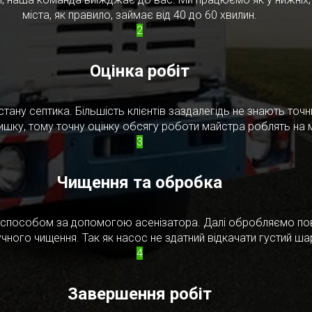
міста, як правило, займає від 40 до 60 хвилин.
2
Оцінка робіт
стану септика. Більшість клієнтів заздалегідь не знають то
ишку, тому точну оцінку обсягу роботи майстра роблять на м
3
Чищення та обробка
м способом за допомогою асенізатора. Далі обробляємо по
чного чищення. Так як насос не здатний відкачати густий ш
4
Завершення робіт