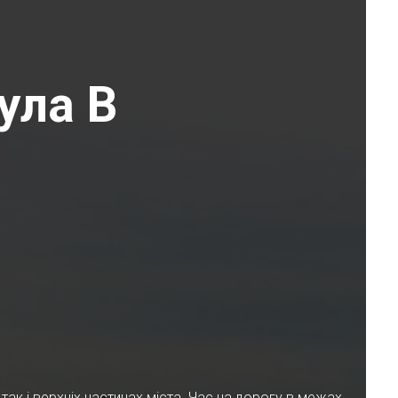
ула В
ак і верхніх частинах міста. Час на дорогу в межах