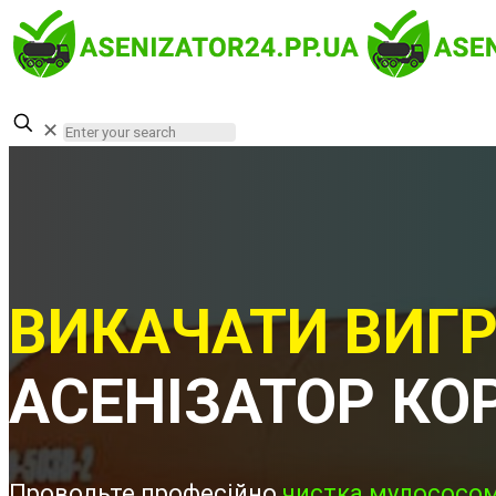
✕
ВИКАЧАТИ ВИГР
АСЕНІЗАТОР КО
Проводьте професійно
чистка мулососом