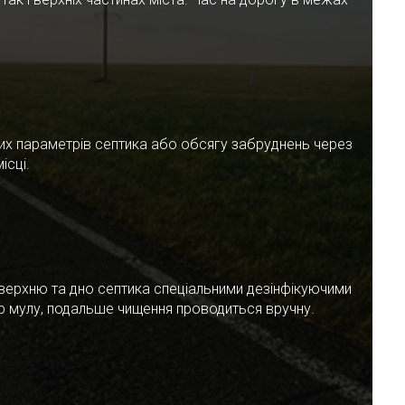
чних параметрів септика або обсягу забруднень через
ісці.
верхню та дно септика спеціальними дезінфікуючими
ар мулу, подальше чищення проводиться вручну.