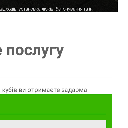
ідходів, установка люків, бетонування та ін.
е послугу
 кубів ви отримаєте задарма.