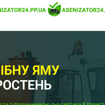
ІБНУ ЯМУ
РОСТЕНЬ
 та гідродинамікою дна септика В Користо