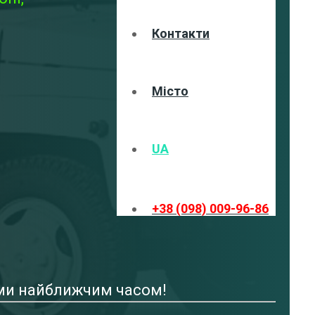
Контакти
Місто
UA
+38 (098) 009-96-86
ами найближчим часом!