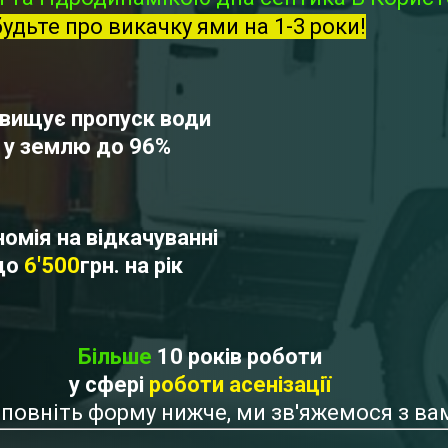
будьте про викачку ями на 1-3 роки!
вищує пропуск води
у землю до 96%
омія на відкачуванні
до
6'500
грн. на рік
Більше
10 років роботи
у сфері
роботи асенізації
Заповніть форму нижче, ми зв'яжемося з в