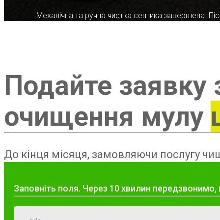
Механічна та ручна чистка септика завершена. Післ
Подайте заявку 
очищення мулу
До кінця місяця, замовляючи послугу чищ
Заповніть поля. Через 10 хвилин передзвонимо,