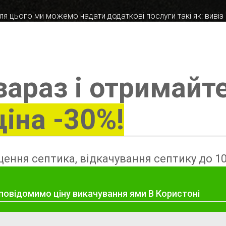
я цього ми можемо надати додаткові послуги такі як: вивіз в
зараз і отримайт
ціна -30%!
ення септика, відкачування септику до 10
 повідомимо ціну викачування ями В Користоні