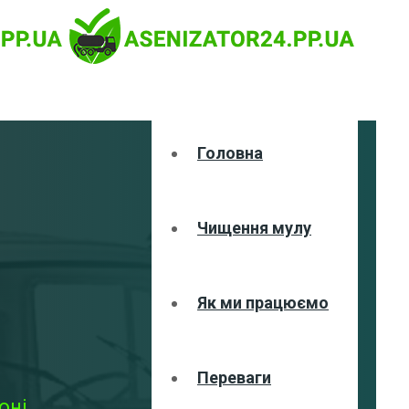
Головна
Чищення мулу
Як ми працюємо
Переваги
ні,