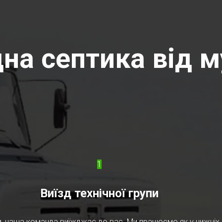
на септика від м
1
Виїзд технічної групи
, наша команда виїжджає до вас. Ми працюємо як у нижніх, т