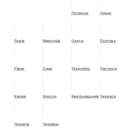
Луганськ
Луцьк
Львів
Миколаїв
Одеса
Полтава
Рівне
Суми
Тернопіль
Ужгород
Харків
Херсон
Хмельницький
Черкаси
Чернігів
Чернівці