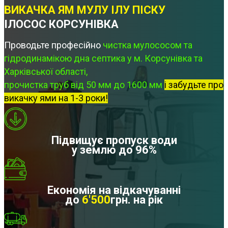
ВИКАЧКА ЯМ МУЛУ ІЛУ ПІСКУ
ІЛОСОС КОРСУНІВКА
Проводьте професійно
чистка мулососом та
гідродинамікою дна септика у м. Корсунівка та
Харківської області,
прочистка труб від 50 мм до 1600 мм
і забудьте про
викачку ями на 1-3 роки!
Підвищує пропуск води
у землю до 96%
Економія на відкачуванні
до
6'500
грн. на рік