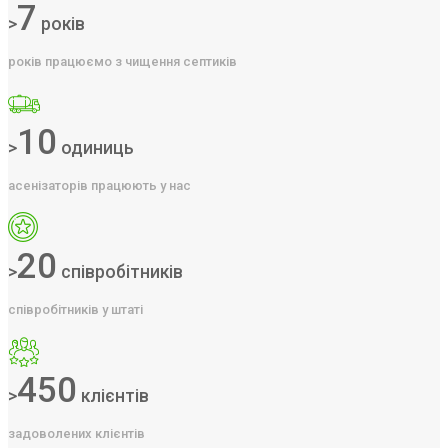
7
>
років
років працюємо з чищення септиків
10
>
одиниць
асенізаторів працюють у нас
20
>
співробітників
співробітників у штаті
450
>
клієнтів
задоволених клієнтів