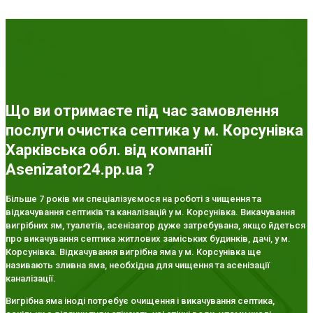
Що ви отримаєте під час замовлення
послуги очистка септика у м. Корсунівка
Харківська обл. від компанії
Asenizator24.pp.ua ?
Більше 7 років ми спеціалізуємося на роботі з чищення та
відкачування септиків та каналізацій у м. Корсунівка. Викачування
вигрібних ям, туалетів, асенізатор дуже затребувана, якщо йдеться
про викачування септика житлових заміських будинків, дачі, у м.
Корсунівка. Відкачування вигрібна яма у м. Корсунівка ще
називають зливна яма, необхідна для чищення та асенізації
каналізації.
Вигрібна яма іноді потребує очищення і викачування септика,