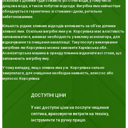
оскільки з ділянки туди стікають усі стічні води, у тому числі
дощова вода, а також побутові відходи. Вигрібна яма найчастіше
обладнується герметично зі стінками і дном, ретельно
забетонованими.
Кількість рідких зливних відходів впливають на об'єм ділянки
зливної ями. Оскільки вигрібні ями у м. Корсунівка має властивість
заповнюватися, виникає необхідність у виклику асенізатора, для
відкачування та очищення каналізації. Таку послугу викачування
вигрібних ям Корсунівка можна замовити Харківська обл..
Асенізаторська машина в оренду повинна відкачати всі стоки, що
заповнюють вигрібну яму.
У тому випадку, якщо зливна яма у м. Корсунівка сильно
замулилася, для очищення необхідна наявність, илиссос або
мулосос Корсунівка.
ДОСТУПНІ ЦІНИ
У нас доступні ціни на послуги чищення
септика, враховуючи витрати на техніку,
інструменти та ручну працю.