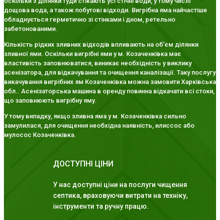
оскільки з ділянки туди стікають усі стічні води, у тому числі
дощова вода, а також побутові відходи. Вигрібна яма найчастіше
обладнується герметично зі стінками і дном, ретельно
забетонованими.
Кількість рідких зливних відходів впливають на об'єм ділянки
зливної ями. Оскільки вигрібні ями у м. Козаченківка має
властивість заповнюватися, виникає необхідність у виклику
асенізатора, для відкачування та очищення каналізації. Таку послугу
викачування вигрібних ям Козаченківка можна замовити Харківська
обл.. Асенізаторська машина в оренду повинна відкачати всі стоки,
що заповнюють вигрібну яму.
У тому випадку, якщо зливна яма у м. Козаченківка сильно
замулилася, для очищення необхідна наявність, илиссос або
мулосос Козаченківка.
ДОСТУПНІ ЦІНИ
У нас доступні ціни на послуги чищення
септика, враховуючи витрати на техніку,
інструменти та ручну працю.