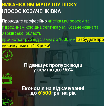
ВИКАЧКА ЯМ МУЛУ ІЛУ ПІСКУ
ІЛОСОС КОЗАЧЕНКІВКА
Проводьте професійно
чистка мулососом та
гідродинамікою дна септика у м. Козаченківка та
Харківської області,
прочистка труб від 50 мм до 1600 мм
і забудьте про
викачку ями на 1-3 роки!
Підвищує пропуск води
у землю до 96%
Економія на відкачуванні
до
6'500
грн. на рік