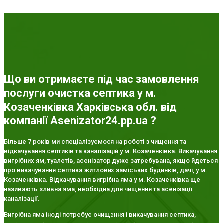
Що ви отримаєте під час замовлення
послуги очистка септика у м.
Козаченківка Харківська обл. від
компанії Asenizator24.pp.ua ?
Більше 7 років ми спеціалізуємося на роботі з чищення та
відкачування септиків та каналізацій у м. Козаченківка. Викачування
вигрібних ям, туалетів, асенізатор дуже затребувана, якщо йдеться
про викачування септика житлових заміських будинків, дачі, у м.
Козаченківка. Відкачування вигрібна яма у м. Козаченківка ще
називають зливна яма, необхідна для чищення та асенізації
каналізації.
Вигрібна яма іноді потребує очищення і викачування септика,