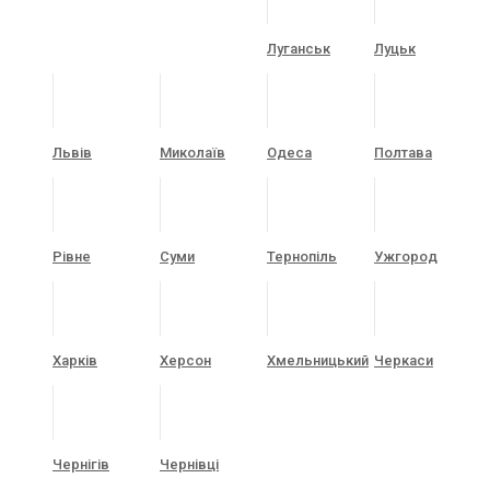
Луганськ
Луцьк
Львів
Миколаїв
Одеса
Полтава
Рівне
Суми
Тернопіль
Ужгород
Харків
Херсон
Хмельницький
Черкаси
Чернігів
Чернівці