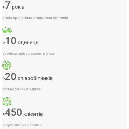
7
>
років
років працюємо з чищення септиків
10
>
одиниць
асенізаторів працюють у нас
20
>
співробітників
співробітників у штаті
450
>
клієнтів
задоволених клієнтів