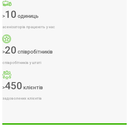
10
>
одиниць
асенізаторів працюють у нас
20
>
співробітників
співробітників у штаті
450
>
клієнтів
задоволених клієнтів