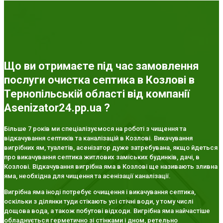
Що ви отримаєте під час замовлення
послуги очистка септика в Козлові в
Тернопільській області від компанії
Asenizator24.pp.ua ?
Більше 7 років ми спеціалізуємося на роботі з чищення та
відкачування септиків та каналізацій в Козлові. Викачування
вигрібних ям, туалетів, асенізатор дуже затребувана, якщо йдеться
про викачування септика житлових заміських будинків, дачі, в
Козлові. Відкачування вигрібна яма в Козлові ще називають зливна
яма, необхідна для чищення та асенізації каналізації.
Вигрібна яма іноді потребує очищення і викачування септика,
оскільки з ділянки туди стікають усі стічні води, у тому числі
дощова вода, а також побутові відходи. Вигрібна яма найчастіше
обладнується герметично зі стінками і дном, ретельно