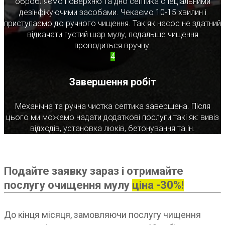
обробляємо поверхню та дно септика спеціальними
дезінфікуючими засобами. Чекаємо 10-15 хвилин і
приступаємо до ручного чищення. Так як насос не здатний
відкачати густий шар мулу, подальше чищення
проводиться вручну.
4
Завершення робіт
Механічна та ручна чистка септика завершена. Після
цього ми можемо надати додаткові послуги такі як: вивіз
відходів, установка люків, бетонування та ін.
Подайте заявку зараз і отримайте
послугу очищення мулу
ціна -30%!
До кінця місяця, замовляючи послугу чищення