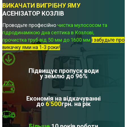
ВИКАЧАТИ ВИГРІБНУ ЯМУ
АСЕНІЗАТОР КОЗЛІВ
Проводьте професійно
чистка мулососом та
гідродинамікою дна септика в Козлові,
прочистка труб від 50 мм до 1600 мм
і забудьте про
викачку ями на 1-3 роки!
Підвищує пропуск води
у землю до 96%
Економія на відкачуванні
до
6'500
грн. на рік
Більше
10 років роботи