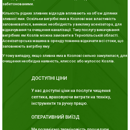
забетонованими.
Кількість рідких зливних відходів впливають на об'єм ділянки
зливної ями. Оскільки вигрібні ями в Козлові має властивість
заповнюватися, виникає необхідність у виклику асенізатора, для
відкачування та очищення каналізації. Таку послугу викачування
вигрібних ям Козлів можна замовити в Тернопільській області.
Асенізаторська машина в оренду повинна відкачати всі стоки, що
заповнюють вигрібну яму.
У тому випадку, якщо зливна яма в Козлові сильно замулилася, для
очищення необхідна наявність, илиссос або мулосос Козлів.
ДОСТУПНІ ЦІНИ
У нас доступні ціни на послуги чищення
септика, враховуючи витрати на техніку,
інструменти та ручну працю.
ОПЕРАТИВНИЙ ВИЇЗД
Ми розуміємо терміновість процедури