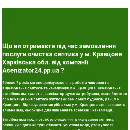
Що ви отримаєте під час замовлення
послуги очистка септика у м. Кравцове
Харківська обл. від компанії
Asenizator24.pp.ua ?
Більше 7 років ми спеціалізуємося на роботі з чищення та
відкачування септиків та каналізацій у м. Кравцове. Викачування
вигрібних ям, туалетів, асенізатор дуже затребувана, якщо йдеться
про викачування септика житлових заміських будинків, дачі, у м.
Кравцове. Відкачування вигрібна яма у м. Кравцове ще називають
зливна яма, необхідна для чищення та асенізації каналізації.
Вигрібна яма іноді потребує очищення і викачування септика,
оскільки з ділянки туди стікають усі стічні води, у тому числі