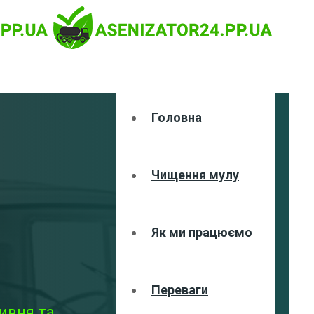
Головна
Чищення мулу
Як ми працюємо
Переваги
ивня та