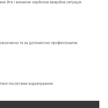
не йти і виникне серйозна аварійна ситуація.
и своєчасно та за допомогою професіоналів.
тися послугами відкачування.