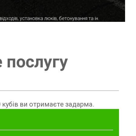
ідходів, установка люків, бетонування та ін.
е послугу
 кубів ви отримаєте задарма.