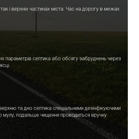
ак і верхніх частинах міста. Час на дорогу в межах
чних параметрів септика або обсягу забруднень через
ісці.
верхню та дно септика спеціальними дезінфікуючими
ар мулу, подальше чищення проводиться вручну.