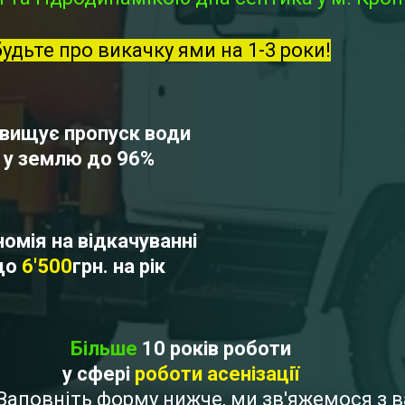
будьте про викачку ями на 1-3 роки!
вищує пропуск води
у землю до 96%
омія на відкачуванні
до
6'500
грн. на рік
Більше
10 років роботи
у сфері
роботи асенізації
? Заповніть форму нижче, ми зв'яжемося з