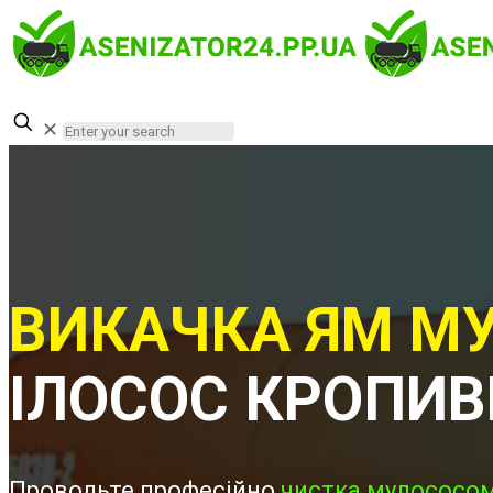
✕
ВИКАЧКА ЯМ МУ
ІЛОСОС КРОПИВ
Проводьте професійно
чистка мулососом