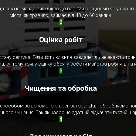
, наша команда виїжджає до вас. Ми працюємо як у нижніх, т
міста, як правило, займає від 40 до 60 хвилин.
2
Оцінка робіт
стану септика. Більшість клієнтів заздалегідь не знають то
ишку, тому точну оцінку обсягу роботи майстра роблять на м
3
Чищення та обробка
м способом за допомогою асенізатора. Далі обробляємо по
чного чищення. Так як насос не здатний відкачати густий ш
4