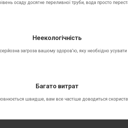
вень осаду досягне переливної труби, вода просто переста
Неекологічність
е серйозна загроза вашому здоров'ю, яку необхідно усуват
Багато витрат
повнюється швидше, вам все частіше доводиться скориста