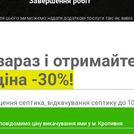
Завершення робіт
я цього ми можемо надати додаткові послуги такі як: вивіз в
зараз і отримайт
ціна -30%!
ення септика, відкачування септику до 10
повідомимо ціну викачування ями у м. Кропивня