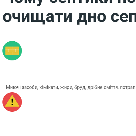
очищати дно сеп
Миючі засоби, хімікати, жири, бруд, дрібне сміття, по