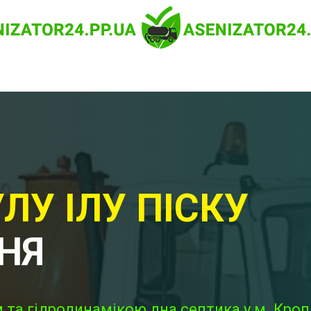
ЛУ ІЛУ ПІСКУ
НЯ
 та гідродинамікою дна септика у м. Кроп