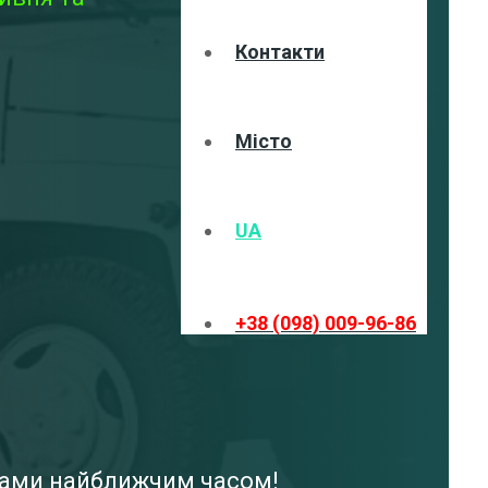
Контакти
Місто
UA
+38 (098) 009-96-86
 вами найближчим часом!