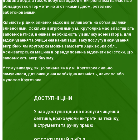
дощова вода, а також побутові відходи. Вигрібна яма найчастіше
обладнується герметично зі стінками і дном, ретельно
забетонованими.
Кількість рідких зливних відходів впливають на об'єм ділянки
зливної ями. Оскільки вигрібні ями у м. Крутоярка має властивість
заповнюватися, виникає необхідність у виклику асенізатора, для
відкачування та очищення каналізації. Таку послугу викачування
вигрібних ям Крутоярка можна замовити Харківська обл..
Асенізаторська машина в оренду повинна відкачати всі стоки, що
заповнюють вигрібну яму.
У тому випадку, якщо зливна яма у м. Крутоярка сильно
замулилася, для очищення необхідна наявність, илиссос або
мулосос Крутоярка.
ДОСТУПНІ ЦІНИ
У нас доступні ціни на послуги чищення
септика, враховуючи витрати на техніку,
інструменти та ручну працю.