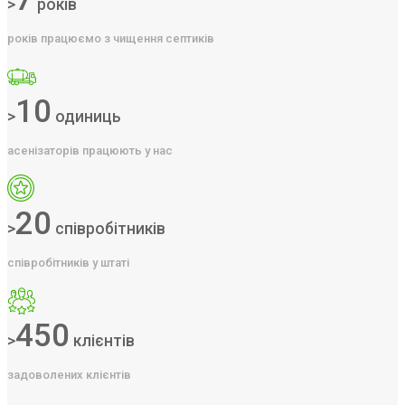
>
років
років працюємо з чищення септиків
10
>
одиниць
асенізаторів працюють у нас
20
>
співробітників
співробітників у штаті
450
>
клієнтів
задоволених клієнтів