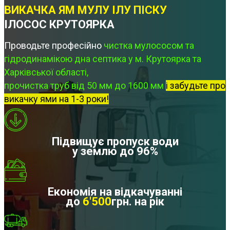
ВИКАЧКА ЯМ МУЛУ ІЛУ ПІСКУ
ІЛОСОС КРУТОЯРКА
Проводьте професійно
чистка мулососом та
гідродинамікою дна септика у м. Крутоярка та
Харківської області,
прочистка труб від 50 мм до 1600 мм
і забудьте про
викачку ями на 1-3 роки!
Підвищує пропуск води
у землю до 96%
Економія на відкачуванні
до
6'500
грн. на рік