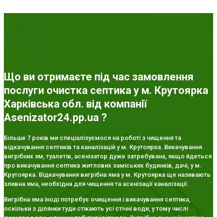
Що ви отримаєте під час замовлення
послуги очистка септика у м. Крутоярка
Харківська обл. від компанії
Asenizator24.pp.ua ?
Більше 7 років ми спеціалізуємося на роботі з чищення та
відкачування септиків та каналізацій у м. Крутоярка. Викачування
вигрібних ям, туалетів, асенізатор дуже затребувана, якщо йдеться
про викачування септика житлових заміських будинків, дачі, у м.
Крутоярка. Відкачування вигрібна яма у м. Крутоярка ще називають
зливна яма, необхідна для чищення та асенізації каналізації.
Вигрібна яма іноді потребує очищення і викачування септика,
оскільки з ділянки туди стікають усі стічні води, у тому числі