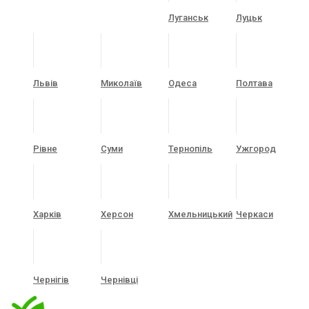
Луганськ
Луцьк
Львів
Миколаїв
Одеса
Полтава
Рівне
Суми
Тернопіль
Ужгород
Харків
Херсон
Хмельницький
Черкаси
Чернігів
Чернівці