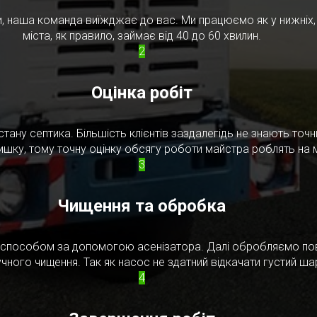
, наша команда виїжджає до вас. Ми працюємо як у нижніх, т
міста, як правило, займає від 40 до 60 хвилин.
2
Оцінка робіт
стану септика. Більшість клієнтів заздалегідь не знають то
ишку, тому точну оцінку обсягу роботи майстра роблять на м
3
Чищення та обробка
м способом за допомогою асенізатора. Далі обробляємо по
чного чищення. Так як насос не здатний відкачати густий ш
4