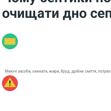
очищати дно сеп
Миючі засоби, хімікати, жири, бруд, дрібне сміття, по