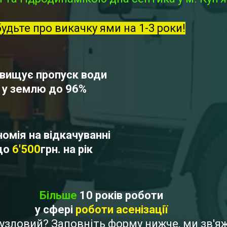
будьте про викачку ями на 1-3 роки!
вищує пропуск води
у землю до 96%
омія на відкачуванні
до
6'500
грн. на рік
Більше
10 років роботи
у сфері
роботи асенізації
-Вузловий? Заповніть форму нижче, ми зв