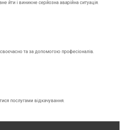
не йти і виникне серйозна аварійна ситуація.
и своєчасно та за допомогою професіоналів.
тися послугами відкачування.