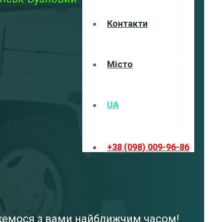
Контакти
Місто
UA
+38 (098) 009-96-86
'яжемося з вами найближчим часом!