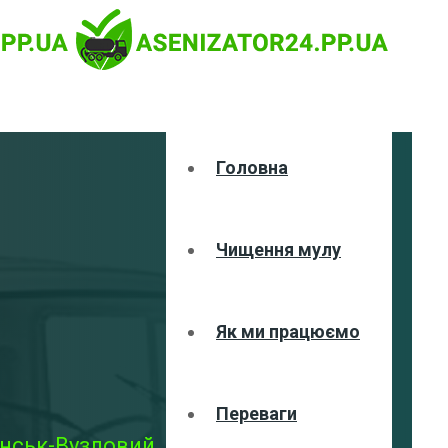
Головна
Чищення мулу
Як ми працюємо
Переваги
янськ-Вузловий