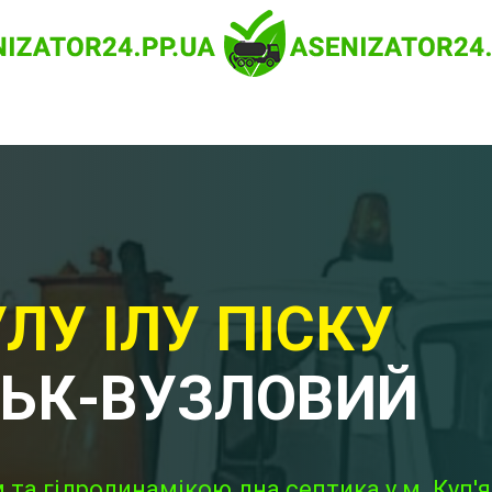
ЛУ ІЛУ ПІСКУ
СЬК-ВУЗЛОВИЙ
 та гідродинамікою дна септика у м. Куп'