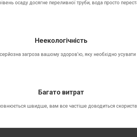
вень осаду досягне переливної труби, вода просто переста
Неекологічність
е серйозна загроза вашому здоров'ю, яку необхідно усуват
Багато витрат
повнюється швидше, вам все частіше доводиться скориста