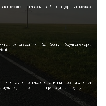
ак і верхніх частинах міста. Час на дорогу в межах
чних параметрів септика або обсягу забруднень через
ісці.
верхню та дно септика спеціальними дезінфікуючими
ар мулу, подальше чищення проводиться вручну.