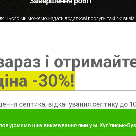
Завершення робіт
я цього ми можемо надати додаткові послуги такі як: вивіз в
зараз і отримайт
ціна -30%!
ення септика, відкачування септику до 10
повідомимо ціну викачування ями у м. Куп'янськ-Ву