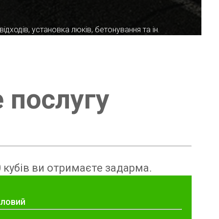
ідходів, установка люків, бетонування та ін.
е послугу
 кубів ви отримаєте задарма.
зловий