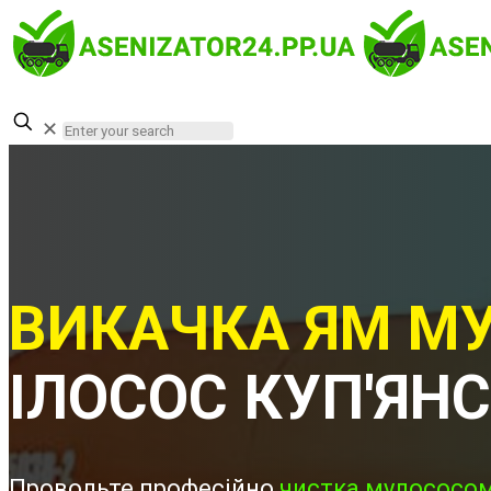
✕
ВИКАЧКА ЯМ МУ
ІЛОСОС КУП'ЯН
Проводьте професійно
чистка мулососом