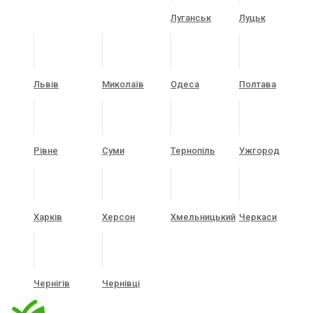
Луганськ
Луцьк
Львів
Миколаїв
Одеса
Полтава
Рівне
Суми
Тернопіль
Ужгород
Харків
Херсон
Хмельницький
Черкаси
Чернігів
Чернівці