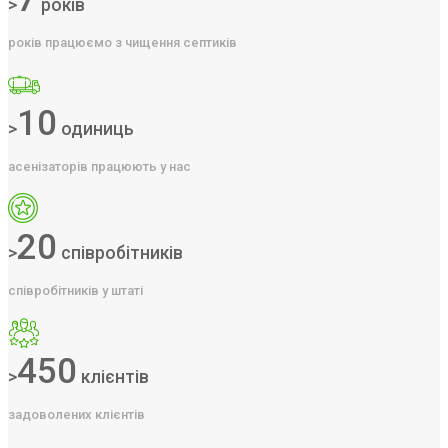
>
років
років працюємо з чищення септиків
10
>
одиниць
асенізаторів працюють у нас
20
>
співробітників
співробітників у штаті
450
>
клієнтів
задоволених клієнтів