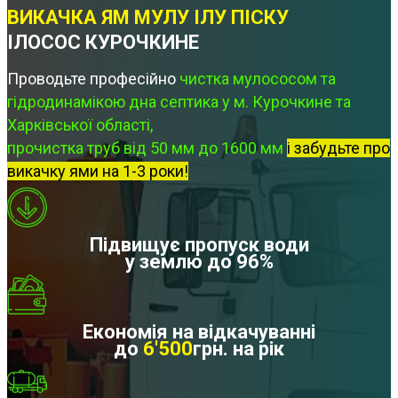
ВИКАЧКА ЯМ МУЛУ ІЛУ ПІСКУ
ІЛОСОС КУРОЧКИНЕ
Проводьте професійно
чистка мулососом та
гідродинамікою дна септика у м. Курочкине та
Харківської області,
прочистка труб від 50 мм до 1600 мм
і забудьте про
викачку ями на 1-3 роки!
Підвищує пропуск води
у землю до 96%
Економія на відкачуванні
до
6'500
грн. на рік