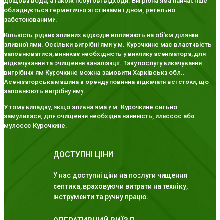
дощова вода, а також побутові відходи. Вигрібна яма найчастіше
обладнується герметично зі стінками і дном, ретельно
забетонованими.
Кількість рідких зливних відходів впливають на об'єм ділянки
зливної ями. Оскільки вигрібні ями у м. Курочкине має властивість
заповнюватися, виникає необхідність у виклику асенізатора, для
відкачування та очищення каналізації. Таку послугу викачування
вигрібних ям Курочкине можна замовити Харківська обл..
Асенізаторська машина в оренду повинна відкачати всі стоки, що
заповнюють вигрібну яму.
У тому випадку, якщо зливна яма у м. Курочкине сильно
замулилася, для очищення необхідна наявність, илиссос або
мулосос Курочкине.
ДОСТУПНІ ЦІНИ
У нас доступні ціни на послуги чищення
септика, враховуючи витрати на техніку,
інструменти та ручну працю.