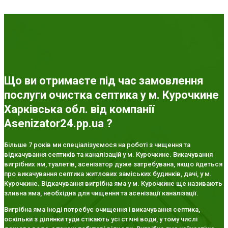
Що ви отримаєте під час замовлення
послуги очистка септика у м. Курочкине
Харківська обл. від компанії
Asenizator24.pp.ua ?
Більше 7 років ми спеціалізуємося на роботі з чищення та
відкачування септиків та каналізацій у м. Курочкине. Викачування
вигрібних ям, туалетів, асенізатор дуже затребувана, якщо йдеться
про викачування септика житлових заміських будинків, дачі, у м.
Курочкине. Відкачування вигрібна яма у м. Курочкине ще називають
зливна яма, необхідна для чищення та асенізації каналізації.
Вигрібна яма іноді потребує очищення і викачування септика,
оскільки з ділянки туди стікають усі стічні води, у тому числі