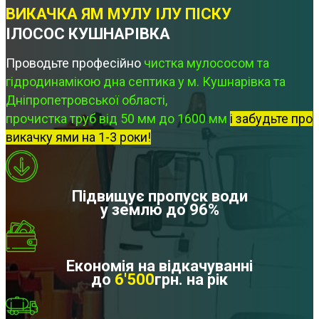
ВИКАЧКА ЯМ МУЛУ ІЛУ ПІСКУ
ІЛОСОС КУШНАРІВКА
Проводьте професійно
чистка мулососом та
гідродинамікою дна септика у м. Кушнарівка та
Дніпропетровської області,
прочистка труб від 50 мм до 1600 мм
і забудьте про
викачку ями на 1-3 роки!
Підвищує пропуск води
у землю до 96%
Економія на відкачуванні
до
6'500
грн. на рік