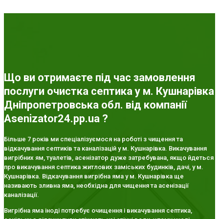
Що ви отримаєте під час замовлення
послуги очистка септика у м. Кушнарівка
Дніпропетровська обл. від компанії
Asenizator24.pp.ua ?
Більше 7 років ми спеціалізуємося на роботі з чищення та
відкачування септиків та каналізацій у м. Кушнарівка. Викачування
вигрібних ям, туалетів, асенізатор дуже затребувана, якщо йдеться
про викачування септика житлових заміських будинків, дачі, у м.
Кушнарівка. Відкачування вигрібна яма у м. Кушнарівка ще
називають зливна яма, необхідна для чищення та асенізації
каналізації.
Вигрібна яма іноді потребує очищення і викачування септика,