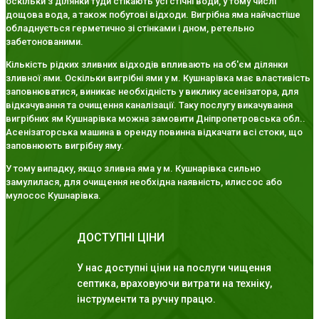
оскільки з ділянки туди стікають усі стічні води, у тому числі
дощова вода, а також побутові відходи. Вигрібна яма найчастіше
обладнується герметично зі стінками і дном, ретельно
забетонованими.
Кількість рідких зливних відходів впливають на об'єм ділянки
зливної ями. Оскільки вигрібні ями у м. Кушнарівка має властивість
заповнюватися, виникає необхідність у виклику асенізатора, для
відкачування та очищення каналізації. Таку послугу викачування
вигрібних ям Кушнарівка можна замовити Дніпропетровська обл..
Асенізаторська машина в оренду повинна відкачати всі стоки, що
заповнюють вигрібну яму.
У тому випадку, якщо зливна яма у м. Кушнарівка сильно
замулилася, для очищення необхідна наявність, илиссос або
мулосос Кушнарівка.
ДОСТУПНІ ЦІНИ
У нас доступні ціни на послуги чищення
септика, враховуючи витрати на техніку,
інструменти та ручну працю.