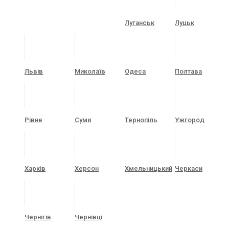
Луганськ
Луцьк
Львів
Миколаїв
Одеса
Полтава
Рівне
Суми
Тернопіль
Ужгород
Харків
Херсон
Хмельницький
Черкаси
Чернігів
Чернівці