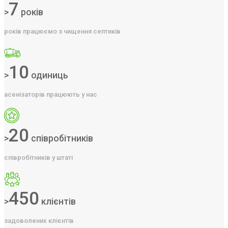
7
>
років
років працюємо з чищення септиків
10
>
одиниць
асенізаторів працюють у нас
20
>
співробітників
співробітників у штаті
450
>
клієнтів
задоволених клієнтів