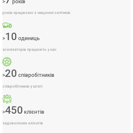
>
років
років працюємо з чищення септиків
10
>
одиниць
асенізаторів працюють у нас
20
>
співробітників
співробітників у штаті
450
>
клієнтів
задоволених клієнтів