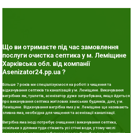
Що ви отримаєте під час замовлення
послуги очистка септика у м. Леміщине
Харківська обл. від компанії
Asenizator24.pp.ua ?
Більше 7 років ми спеціалізуємося на роботі з чищення та
відкачування септиків та каналізацій у м. Леміщине. Викачування
вигрібних ям, туалетів, асенізатор дуже затребувана, якщо йдеться
про викачування септика житлових заміських будинків, дачі, у м.
Леміщине. Відкачування вигрібна яма у м. Леміщине ще називають
зливна яма, необхідна для чищення та асенізації каналізації.
Вигрібна яма іноді потребує очищення і викачування септика,
оскільки з ділянки туди стікають усі стічні води, у тому числі