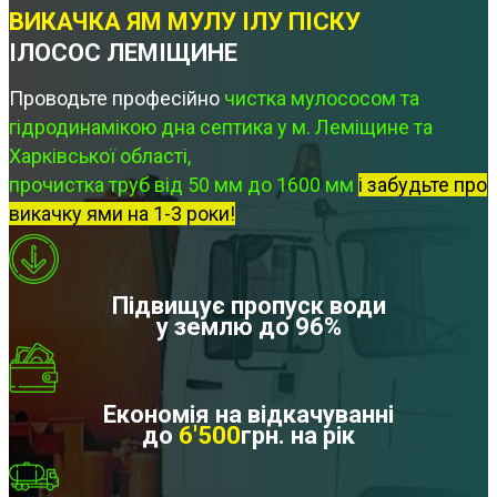
ВИКАЧКА ЯМ МУЛУ ІЛУ ПІСКУ
ІЛОСОС ЛЕМІЩИНЕ
Проводьте професійно
чистка мулососом та
гідродинамікою дна септика у м. Леміщине та
Харківської області,
прочистка труб від 50 мм до 1600 мм
і забудьте про
викачку ями на 1-3 роки!
Підвищує пропуск води
у землю до 96%
Економія на відкачуванні
до
6'500
грн. на рік