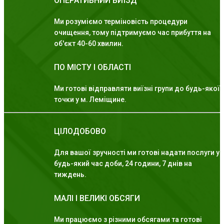
ОПЕРАТИВНИЙ ВИЇЗД
Ми розуміємо терміновість процедури
очищення, тому підтримуємо час прибуття на
об'єкт 40-60 хвилин.
ПО МІСТУ І ОБЛАСТІ
Ми готові відправляти виїзні групи до будь-якої
точки у м. Леміщине.
ЦІЛОДОБОВО
Для вашої зручності ми готові надати послуги у
будь-який час доби, 24 години, 7 днів на
тиждень.
МАЛІ І ВЕЛИКІ ОБСЯГИ
Ми працюємо з різними обсягами та готові