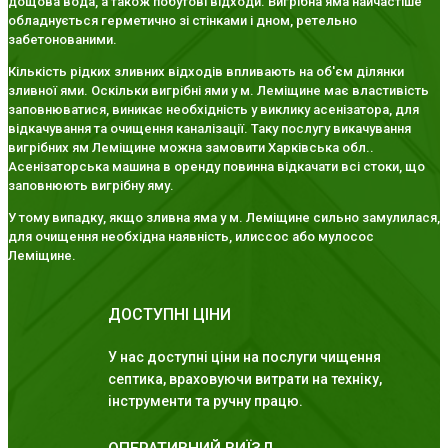
дощова вода, а також побутові відходи. Вигрібна яма найчастіше
обладнується герметично зі стінками і дном, ретельно
забетонованими.
Кількість рідких зливних відходів впливають на об'єм ділянки
зливної ями. Оскільки вигрібні ями у м. Леміщине має властивість
заповнюватися, виникає необхідність у виклику асенізатора, для
відкачування та очищення каналізації. Таку послугу викачування
вигрібних ям Леміщине можна замовити Харківська обл..
Асенізаторська машина в оренду повинна відкачати всі стоки, що
заповнюють вигрібну яму.
У тому випадку, якщо зливна яма у м. Леміщине сильно замулилася,
для очищення необхідна наявність, илиссос або мулосос
Леміщине.
ДОСТУПНІ ЦІНИ
У нас доступні ціни на послуги чищення
септика, враховуючи витрати на техніку,
інструменти та ручну працю.