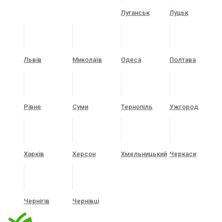
Луганськ
Луцьк
Львів
Миколаїв
Одеса
Полтава
Рівне
Суми
Тернопіль
Ужгород
Харків
Херсон
Хмельницький
Черкаси
Чернігів
Чернівці