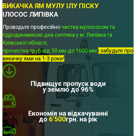
ВИКАЧКА ЯМ МУЛУ ІЛУ ПІСКУ
ІЛОСОС ЛИПІВКА
Проводьте професійно
чистка мулососом та
гідродинамікою дна септика у м. Липівка та
Київської області,
прочистка труб від 50 мм до 1600 мм
і забудьте про
викачку ями на 1-3 роки!
Підвищує пропуск води
у землю до 96%
Економія на відкачуванні
до
6'500
грн. на рік