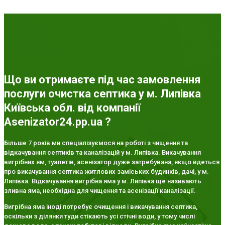
Що ви отримаєте під час замовлення
послуги очистка септика у м. Липівка
Київська обл. від компанії
Asenizator24.pp.ua ?
Більше 7 років ми спеціалізуємося на роботі з чищення та
відкачування септиків та каналізацій у м. Липівка. Викачування
вигрібних ям, туалетів, асенізатор дуже затребувана, якщо йдеться
про викачування септика житлових заміських будинків, дачі, у м.
Липівка. Відкачування вигрібна яма у м. Липівка ще називають
зливна яма, необхідна для чищення та асенізації каналізації.
Вигрібна яма іноді потребує очищення і викачування септика,
оскільки з ділянки туди стікають усі стічні води, у тому числі