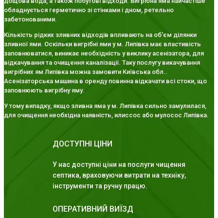
дощова вода, а також побутові відходи. Вигрібна яма найчастіше
обладнується герметично зі стінками і дном, ретельно
забетонованими.
Кількість рідких зливних відходів впливають на об'єм ділянки
зливної ями. Оскільки вигрібні ями у м. Липівка має властивість
заповнюватися, виникає необхідність у виклику асенізатора, для
відкачування та очищення каналізації. Таку послугу викачування
вигрібних ям Липівка можна замовити Київська обл..
Асенізаторська машина в оренду повинна відкачати всі стоки, що
заповнюють вигрібну яму.
У тому випадку, якщо зливна яма у м. Липівка сильно замулилася,
для очищення необхідна наявність, илиссос або мулосос Липівка.
ДОСТУПНІ ЦІНИ
У нас доступні ціни на послуги чищення
септика, враховуючи витрати на техніку,
інструменти та ручну працю.
ОПЕРАТИВНИЙ ВИЇЗД