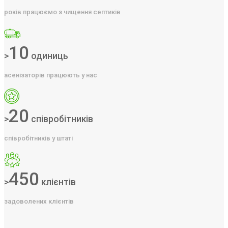
років працюємо з чищення септиків
10
>
одиниць
асенізаторів працюють у нас
20
>
співробітників
співробітників у штаті
450
>
клієнтів
задоволених клієнтів