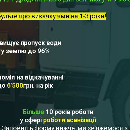
будьте про викачку ями на 1-3 роки!
вищує пропуск води
у землю до 96%
омія на відкачуванні
до
6'500
грн. на рік
Більше
10 років роботи
у сфері
роботи асенізації
и? Заповніть форму нижче, ми зв'яжемося 