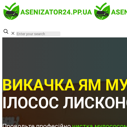
✕
ВИКАЧКА ЯМ МУ
ІЛОСОС ЛИСКО
Проводьте професійно
чистка мулососом