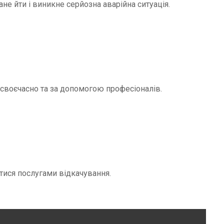
не йти і виникне серйозна аварійна ситуація.
и своєчасно та за допомогою професіоналів.
тися послугами відкачування.