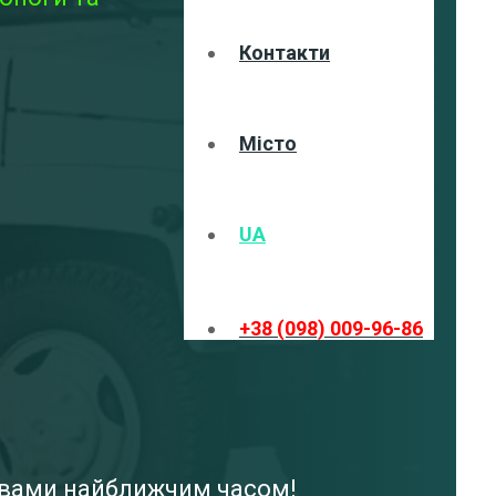
Контакти
Місто
UA
+38 (098) 009-96-86
з вами найближчим часом!