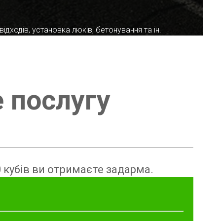
ідходів, установка люків, бетонування та ін.
е послугу
 кубів ви отримаєте задарма.