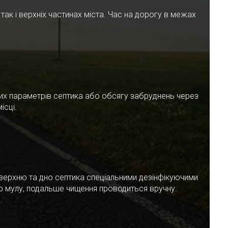
ак і верхніх частинах міста. Час на дорогу в межах
чних параметрів септика або обсягу забруднень через
ісці.
верхню та дно септика спеціальними дезінфікуючими
ар мулу, подальше чищення проводиться вручну.