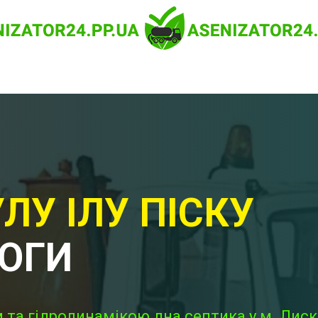
ЛУ ІЛУ ПІСКУ
НОГИ
 та гідродинамікою дна септика у м. Лиск