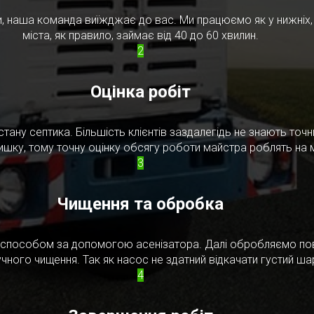
, наша команда виїжджає до вас. Ми працюємо як у нижніх, т
міста, як правило, займає від 40 до 60 хвилин.
2
Оцінка робіт
стану септика. Більшість клієнтів заздалегідь не знають то
ишку, тому точну оцінку обсягу роботи майстра роблять на м
3
Чищення та обробка
м способом за допомогою асенізатора. Далі обробляємо по
чного чищення. Так як насос не здатний відкачати густий ш
4