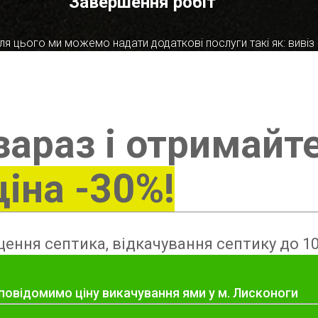
Завершення робіт
я цього ми можемо надати додаткові послуги такі як: вивіз в
зараз і отримайт
ціна -30%!
ення септика, відкачування септику до 10
повідомимо ціну викачування ями у м. Лисконоги