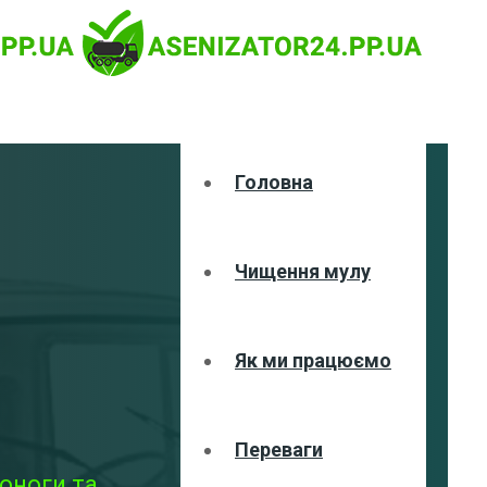
Головна
Чищення мулу
Як ми працюємо
Переваги
оноги та