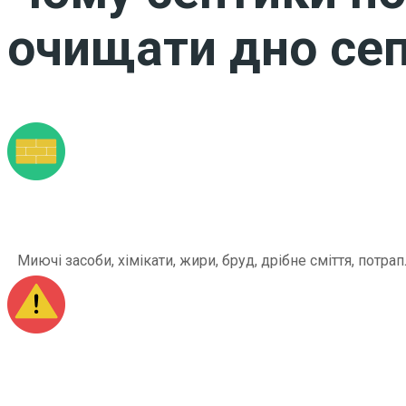
очищати дно сеп
Миючі засоби, хімікати, жири, бруд, дрібне сміття, по