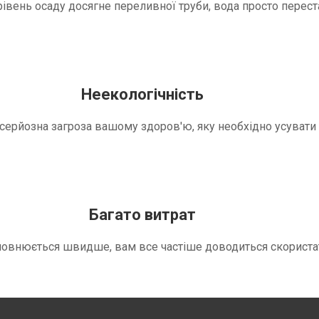
вень осаду досягне переливної труби, вода просто переста
Неекологічність
е серйозна загроза вашому здоров'ю, яку необхідно усуват
Багато витрат
повнюється швидше, вам все частіше доводиться скориста