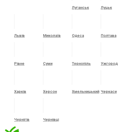
Луганськ
Луцьк
Львів
Миколаїв
Одеса
Полтава
Рівне
Суми
Тернопіль
Ужгород
Харків
Херсон
Хмельницький
Черкаси
Чернігів
Чернівці