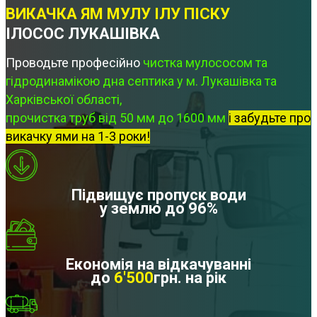
ВИКАЧКА ЯМ МУЛУ ІЛУ ПІСКУ
ІЛОСОС ЛУКАШІВКА
Проводьте професійно
чистка мулососом та
гідродинамікою дна септика у м. Лукашівка та
Харківської області,
прочистка труб від 50 мм до 1600 мм
і забудьте про
викачку ями на 1-3 роки!
Підвищує пропуск води
у землю до 96%
Економія на відкачуванні
до
6'500
грн. на рік