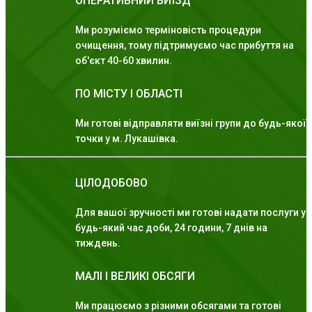
ОПЕРАТИВНИЙ ВИЇЗД
Ми розуміємо терміновість процедури
очищення, тому підтримуємо час прибуття на
об'єкт 40-60 хвилин.
ПО МІСТУ І ОБЛАСТІ
Ми готові відправляти виїзні групи до будь-якої
точки у м. Лукашівка.
ЦІЛОДОБОВО
Для вашої зручності ми готові надати послуги у
будь-який час доби, 24 години, 7 днів на
тиждень.
МАЛІ І ВЕЛИКІ ОБСЯГИ
Ми працюємо з різними обсягами та готові