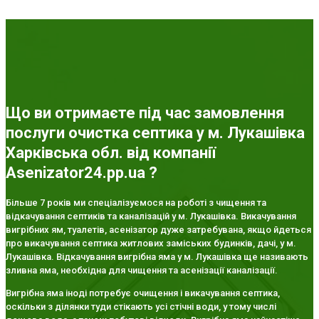
Що ви отримаєте під час замовлення
послуги очистка септика у м. Лукашівка
Харківська обл. від компанії
Asenizator24.pp.ua ?
Більше 7 років ми спеціалізуємося на роботі з чищення та
відкачування септиків та каналізацій у м. Лукашівка. Викачування
вигрібних ям, туалетів, асенізатор дуже затребувана, якщо йдеться
про викачування септика житлових заміських будинків, дачі, у м.
Лукашівка. Відкачування вигрібна яма у м. Лукашівка ще називають
зливна яма, необхідна для чищення та асенізації каналізації.
Вигрібна яма іноді потребує очищення і викачування септика,
оскільки з ділянки туди стікають усі стічні води, у тому числі