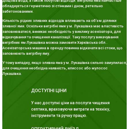
дощова вода, а також побутові відходи. Вигрібна яма найчастіше
обладнується герметично зі стінками і дном, ретельно
забетонованими.
Кількість рідких зливних відходів впливають на об'єм ділянки
зливної ями. Оскільки вигрібні ями у м. Лукашівка має властивість
заповнюватися, виникає необхідність у виклику асенізатора, для
відкачування та очищення каналізації. Таку послугу викачування
вигрібних ям Лукашівка можна замовити Харківська обл..
Асенізаторська машина в оренду повинна відкачати всі стоки, що
заповнюють вигрібну яму.
У тому випадку, якщо зливна яма у м. Лукашівка сильно замулилася,
для очищення необхідна наявність, илиссос або мулосос
Лукашівка.
ДОСТУПНІ ЦІНИ
У нас доступні ціни на послуги чищення
септика, враховуючи витрати на техніку,
інструменти та ручну працю.