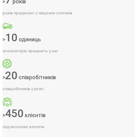
>
років
років працюємо з чищення септиків
10
>
одиниць
асенізаторів працюють у нас
20
>
співробітників
співробітників у штаті
450
>
клієнтів
задоволених клієнтів