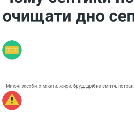
очищати дно сеп
Миючі засоби, хімікати, жири, бруд, дрібне сміття, по