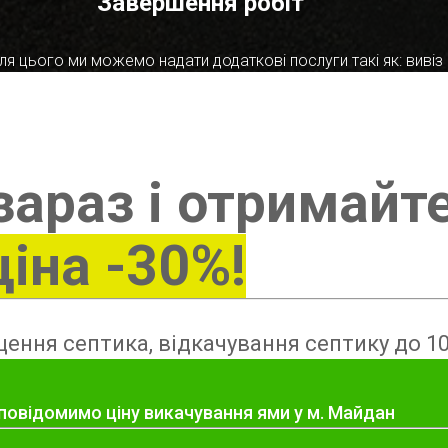
Завершення робіт
я цього ми можемо надати додаткові послуги такі як: вивіз в
зараз і отримайт
ціна -30%!
ення септика, відкачування септику до 10
 повідомимо ціну викачування ями у м. Майдан