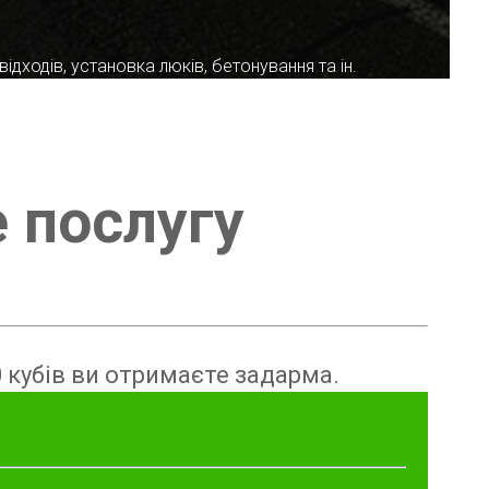
ідходів, установка люків, бетонування та ін.
е послугу
 кубів ви отримаєте задарма.