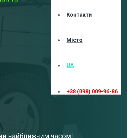
Контакти
Місто
UA
+38 (098) 009-96-86
ами найближчим часом!