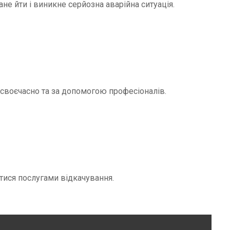
не йти і виникне серйозна аварійна ситуація.
и своєчасно та за допомогою професіоналів.
тися послугами відкачування.