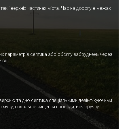
ак і верхніх частинах міста. Час на дорогу в межах
чних параметрів септика або обсягу забруднень через
ісці.
верхню та дно септика спеціальними дезінфікуючими
ар мулу, подальше чищення проводиться вручну.