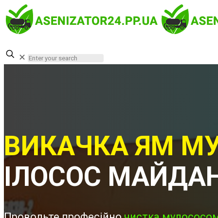
✕
ВИКАЧКА ЯМ МУ
ІЛОСОС МАЙДА
Проводьте професійно
чистка мулососом