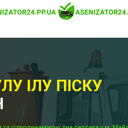
ЛУ ІЛУ ПІСКУ
Н
 та гідродинамікою дна септика у м. Май