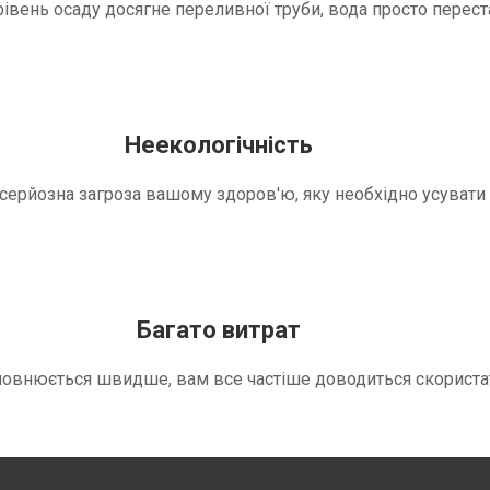
вень осаду досягне переливної труби, вода просто переста
Неекологічність
е серйозна загроза вашому здоров'ю, яку необхідно усуват
Багато витрат
повнюється швидше, вам все частіше доводиться скориста