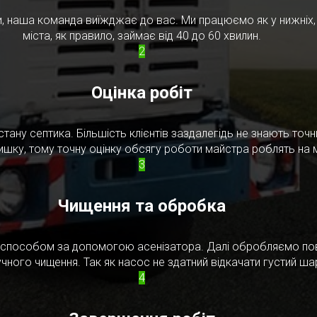
, наша команда виїжджає до вас. Ми працюємо як у нижніх, т
міста, як правило, займає від 40 до 60 хвилин.
2
Оцінка робіт
стану септика. Більшість клієнтів заздалегідь не знають то
ишку, тому точну оцінку обсягу роботи майстра роблять на м
3
Чищення та обробка
м способом за допомогою асенізатора. Далі обробляємо по
чного чищення. Так як насос не здатний відкачати густий ш
4