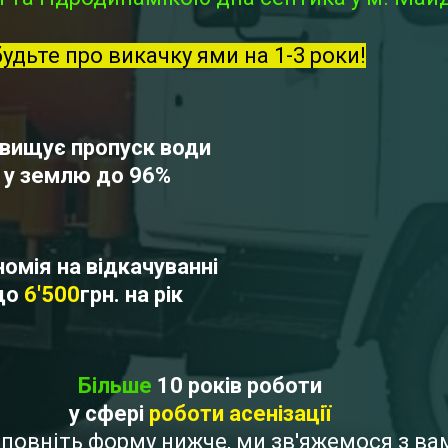
будьте про викачку ями на 1-3 роки!
вищує пропуск води
у землю до 96%
омія на відкачуванні
до
6'500
грн. на рік
Більше
10 років роботи
у сфері
роботи асенізації
Заповніть форму нижче, ми зв'яжемося з в