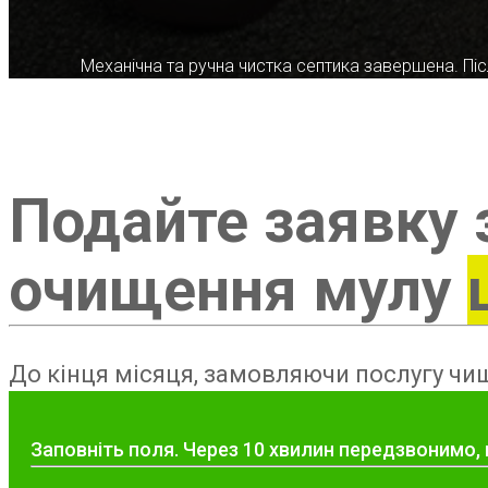
Механічна та ручна чистка септика завершена. Післ
Подайте заявку 
очищення мулу
До кінця місяця, замовляючи послугу чищ
Заповніть поля. Через 10 хвилин передзвонимо,