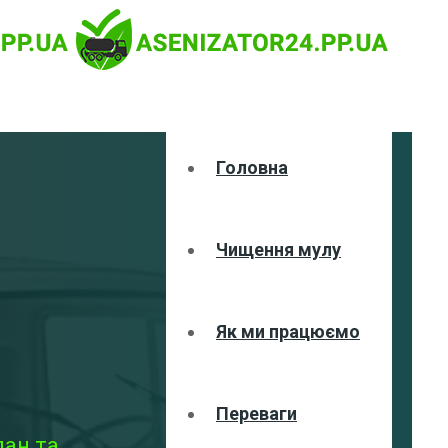
Головна
Чищення мулу
Як ми працюємо
Переваги
дан та