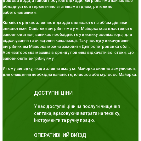
дощова вода, а також побутові відходи. Вигрібна яма найчастіше
обладнується герметично зі стінками і дном, ретельно
забетонованими.
Кількість рідких зливних відходів впливають на об'єм ділянки
зливної ями. Оскільки вигрібні ями у м. Майорка має властивість
заповнюватися, виникає необхідність у виклику асенізатора, для
відкачування та очищення каналізації. Таку послугу викачування
вигрібних ям Майорка можна замовити Дніпропетровська обл..
Асенізаторська машина в оренду повинна відкачати всі стоки, що
заповнюють вигрібну яму.
У тому випадку, якщо зливна яма у м. Майорка сильно замулилася,
для очищення необхідна наявність, илиссос або мулосос Майорка.
ДОСТУПНІ ЦІНИ
У нас доступні ціни на послуги чищення
септика, враховуючи витрати на техніку,
інструменти та ручну працю.
ОПЕРАТИВНИЙ ВИЇЗД