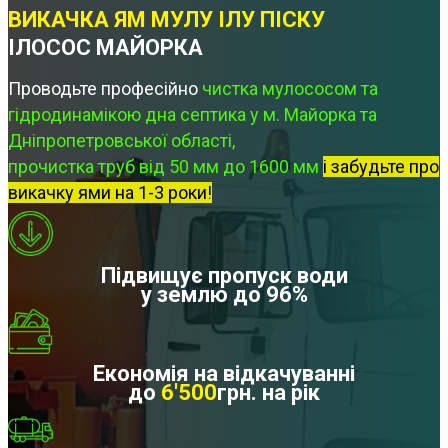
ВИКАЧКА ЯМ МУЛУ ІЛУ ПІСКУ
ІЛОСОС МАЙОРКА
Проводьте професійно
чистка мулососом та
гідродинамікою дна септика у м. Майорка та
Дніпропетровської області,
прочистка труб від 50 мм до 1600 мм
і забудьте про
викачку ями на 1-3 роки!
Підвищує пропуск води
у землю до 96%
Економія на відкачуванні
до
6'500
грн. на рік