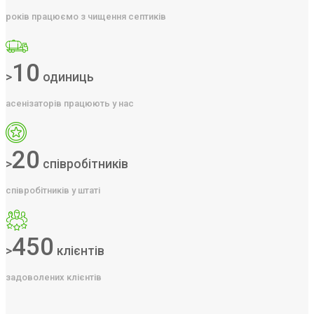
років працюємо з чищення септиків
10
>
одиниць
асенізаторів працюють у нас
20
>
співробітників
співробітників у штаті
450
>
клієнтів
задоволених клієнтів