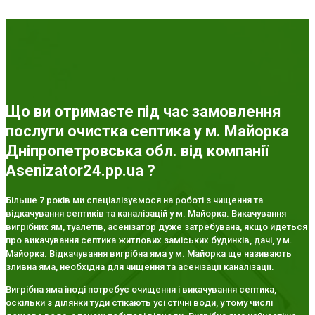
Що ви отримаєте під час замовлення
послуги очистка септика у м. Майорка
Дніпропетровська обл. від компанії
Asenizator24.pp.ua ?
Більше 7 років ми спеціалізуємося на роботі з чищення та
відкачування септиків та каналізацій у м. Майорка. Викачування
вигрібних ям, туалетів, асенізатор дуже затребувана, якщо йдеться
про викачування септика житлових заміських будинків, дачі, у м.
Майорка. Відкачування вигрібна яма у м. Майорка ще називають
зливна яма, необхідна для чищення та асенізації каналізації.
Вигрібна яма іноді потребує очищення і викачування септика,
оскільки з ділянки туди стікають усі стічні води, у тому числі