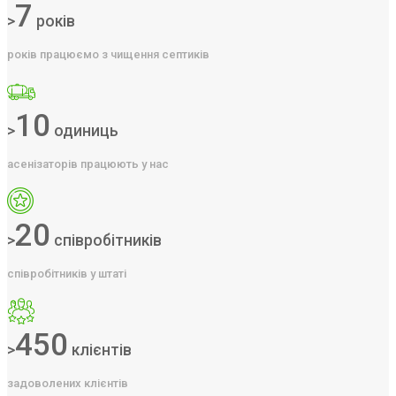
7
>
років
років працюємо з чищення септиків
10
>
одиниць
асенізаторів працюють у нас
20
>
співробітників
співробітників у штаті
450
>
клієнтів
задоволених клієнтів