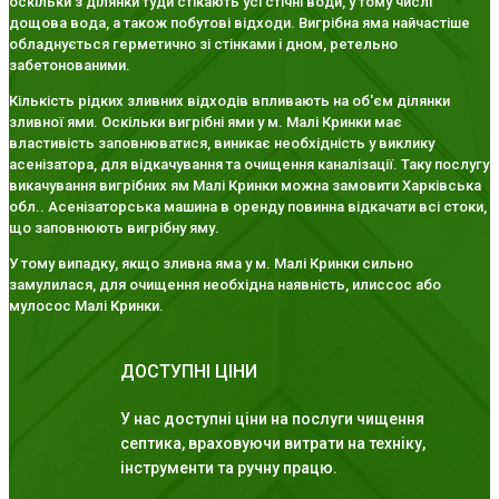
оскільки з ділянки туди стікають усі стічні води, у тому числі
дощова вода, а також побутові відходи. Вигрібна яма найчастіше
обладнується герметично зі стінками і дном, ретельно
забетонованими.
Кількість рідких зливних відходів впливають на об'єм ділянки
зливної ями. Оскільки вигрібні ями у м. Малі Кринки має
властивість заповнюватися, виникає необхідність у виклику
асенізатора, для відкачування та очищення каналізації. Таку послугу
викачування вигрібних ям Малі Кринки можна замовити Харківська
обл.. Асенізаторська машина в оренду повинна відкачати всі стоки,
що заповнюють вигрібну яму.
У тому випадку, якщо зливна яма у м. Малі Кринки сильно
замулилася, для очищення необхідна наявність, илиссос або
мулосос Малі Кринки.
ДОСТУПНІ ЦІНИ
У нас доступні ціни на послуги чищення
септика, враховуючи витрати на техніку,
інструменти та ручну працю.