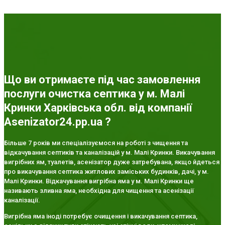
Що ви отримаєте під час замовлення
послуги очистка септика у м. Малі
Кринки Харківська обл. від компанії
Asenizator24.pp.ua ?
Більше 7 років ми спеціалізуємося на роботі з чищення та
відкачування септиків та каналізацій у м. Малі Кринки. Викачування
вигрібних ям, туалетів, асенізатор дуже затребувана, якщо йдеться
про викачування септика житлових заміських будинків, дачі, у м.
Малі Кринки. Відкачування вигрібна яма у м. Малі Кринки ще
називають зливна яма, необхідна для чищення та асенізації
каналізації.
Вигрібна яма іноді потребує очищення і викачування септика,