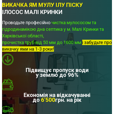
ВИКАЧКА ЯМ МУЛУ ІЛУ ПІСКУ
ІЛОСОС МАЛІ КРИНКИ
Проводьте професійно
чистка мулососом та
гідродинамікою дна септика у м. Малі Кринки та
Харківської області,
прочистка труб від 50 мм до 1600 мм
і забудьте про
викачку ями на 1-3 роки!
Підвищує пропуск води
у землю до 96%
Економія на відкачуванні
до
6'500
грн. на рік