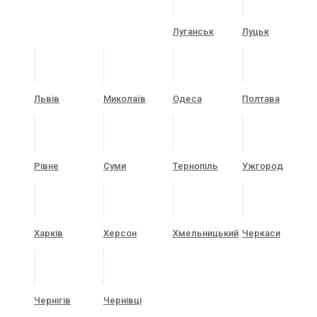
Луганськ
Луцьк
Львів
Миколаїв
Одеса
Полтава
Рівне
Суми
Тернопіль
Ужгород
Харків
Херсон
Хмельницький
Черкаси
Чернігів
Чернівці