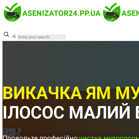
✕
ВИКАЧКА ЯМ МУ
ІЛОСОС МАЛИЙ 
Проводьте професійно
чистка мулососом 