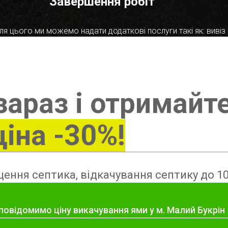
Завершення робіт
я цього ми можемо надати додаткові послуги такі як: вивіз в
зараз і отримайт
ціна -30%!
ення септика, відкачування септику до 10
повідомимо ціну викачування ями у м. Малий Букрін