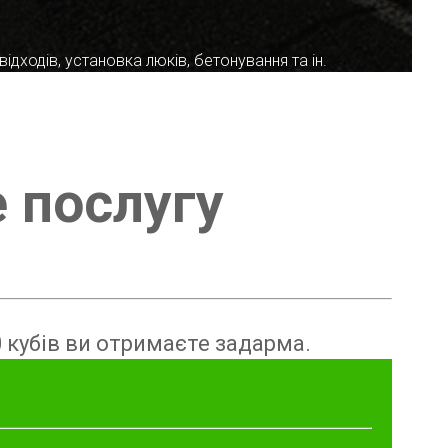
ідходів, установка люків, бетонування та ін.
е послугу
 кубів ви отримаєте задарма.