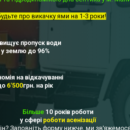
будьте про викачку ями на 1-3 роки!
вищує пропуск води
у землю до 96%
омія на відкачуванні
до
6'500
грн. на рік
Більше
10 років роботи
у сфері
роботи асенізації
рін? Заповніть форму нижче, ми зв'яжемо