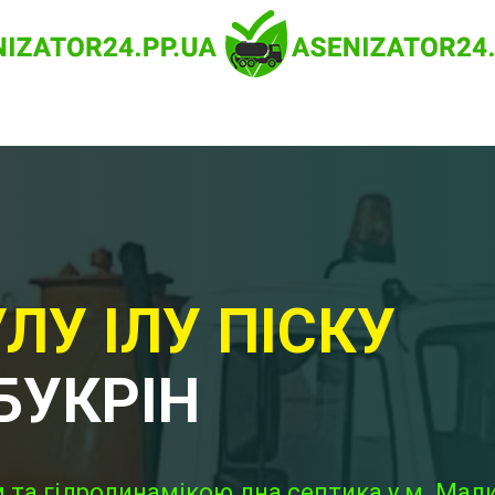
ЛУ ІЛУ ПІСКУ
БУКРІН
та гідродинамікою дна септика у м. Мали