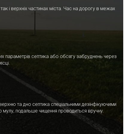
ак і верхніх частинах міста. Час на дорогу в межах
чних параметрів септика або обсягу забруднень через
ісці.
верхню та дно септика спеціальними дезінфікуючими
ар мулу, подальше чищення проводиться вручну.