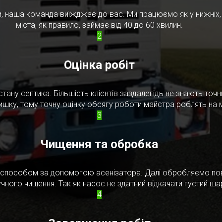
, наша команда виїжджає до вас. Ми працюємо як у нижніх, т
міста, як правило, займає від 40 до 60 хвилин.
2
Оцінка робіт
стану септика. Більшість клієнтів заздалегідь не знають то
ишку, тому точну оцінку обсягу роботи майстра роблять на м
3
Чищення та обробка
м способом за допомогою асенізатора. Далі обробляємо по
чного чищення. Так як насос не здатний відкачати густий ш
4