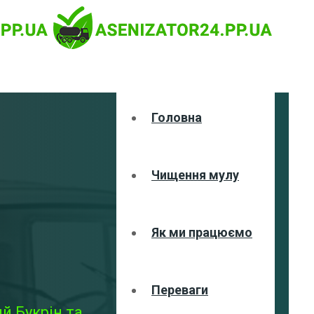
Головна
Чищення мулу
Як ми працюємо
Переваги
й Букрін та