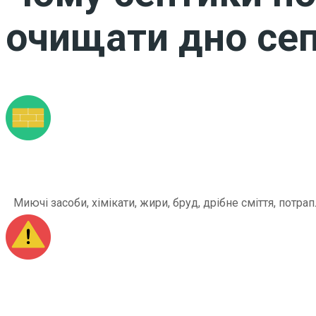
очищати дно сеп
Миючі засоби, хімікати, жири, бруд, дрібне сміття, по