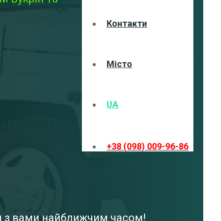
Контакти
Місто
UA
+38 (098) 009-96-86
ся з вами найближчим часом!