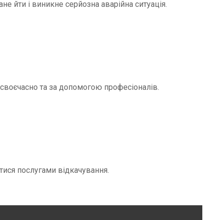
не йти і виникне серйозна аварійна ситуація.
и своєчасно та за допомогою професіоналів.
тися послугами відкачування.