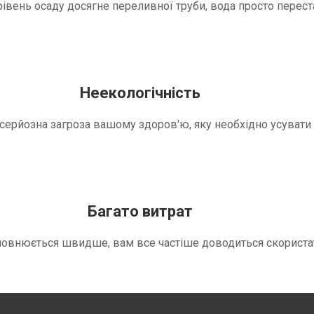
вень осаду досягне переливної труби, вода просто переста
Неекологічність
е серйозна загроза вашому здоров'ю, яку необхідно усуват
Багато витрат
повнюється швидше, вам все частіше доводиться скориста