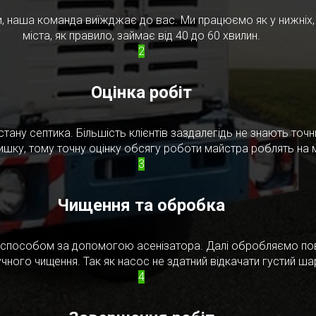
, наша команда виїжджає до вас. Ми працюємо як у нижніх, т
міста, як правило, займає від 40 до 60 хвилин.
2
Оцінка робіт
стану септика. Більшість клієнтів заздалегідь не знають то
ишку, тому точну оцінку обсягу роботи майстра роблять на м
3
Чищення та обробка
м способом за допомогою асенізатора. Далі обробляємо по
чного чищення. Так як насос не здатний відкачати густий ш
4