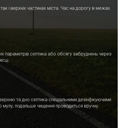
ак і верхніх частинах міста. Час на дорогу в межах
чних параметрів септика або обсягу забруднень через
ісці.
верхню та дно септика спеціальними дезінфікуючими
ар мулу, подальше чищення проводиться вручну.