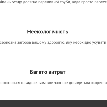
вень осаду досягне переливної труби, вода просто переста
Неекологічність
е серйозна загроза вашому здоров'ю, яку необхідно усуват
Багато витрат
повнюється швидше, вам все частіше доводиться скориста