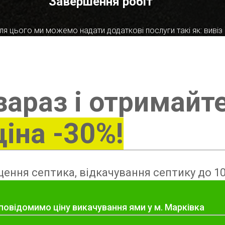
Завершення робіт
я цього ми можемо надати додаткові послуги такі як: вивіз в
зараз і отримайт
ціна -30%!
ення септика, відкачування септику до 10
повідомимо ціну викачування ями у м. Марківка