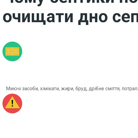
очищати дно сеп
Миючі засоби, хімікати, жири, бруд, дрібне сміття, по