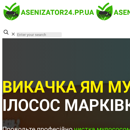
✕
ВИКАЧКА ЯМ МУ
ІЛОСОС МАРКІВ
Проводьте професійно
чистка мулососом 