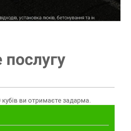
ідходів, установка люків, бетонування та ін.
е послугу
 кубів ви отримаєте задарма.