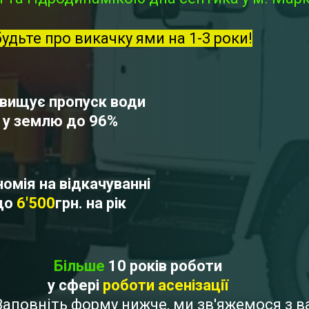
будьте про викачку ями на 1-3 роки!
вищує пропуск води
у землю до 96%
омія на відкачуванні
до
6'500
грн. на рік
Більше
10 років роботи
у сфері
роботи асенізації
? Заповніть форму нижче, ми зв'яжемося з