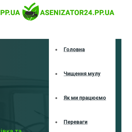
Головна
Чищення мулу
Як ми працюємо
Переваги
івка та