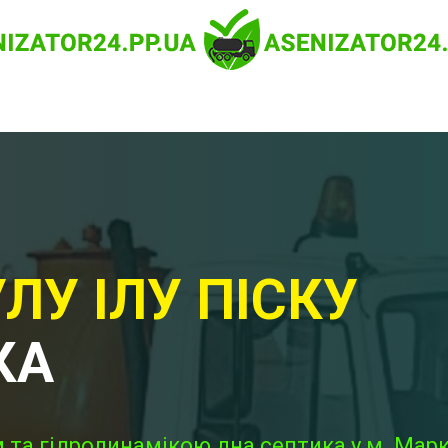
ЛУ ІЛУ ПІСКУ
КА
та гідродинамікою дна септика у м. Марк