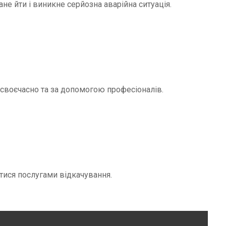
не йти і виникне серйозна аварійна ситуація.
и своєчасно та за допомогою професіоналів.
тися послугами відкачування.