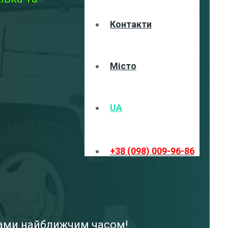
Контакти
Місто
UA
+38 (098) 009-96-86
 вами найближчим часом!