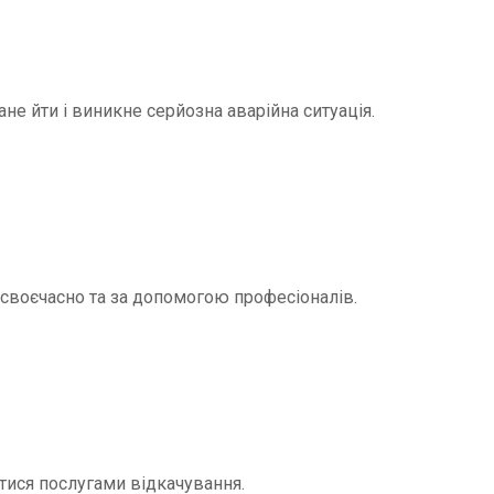
не йти і виникне серйозна аварійна ситуація.
и своєчасно та за допомогою професіоналів.
тися послугами відкачування.