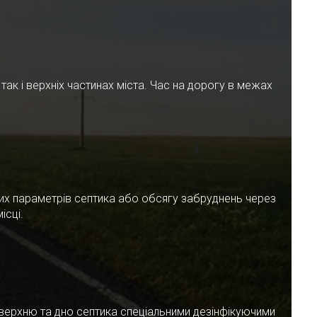
ак і верхніх частинах міста. Час на дорогу в межах
чних параметрів септика або обсягу забруднень через
ісці.
верхню та дно септика спеціальними дезінфікуючими