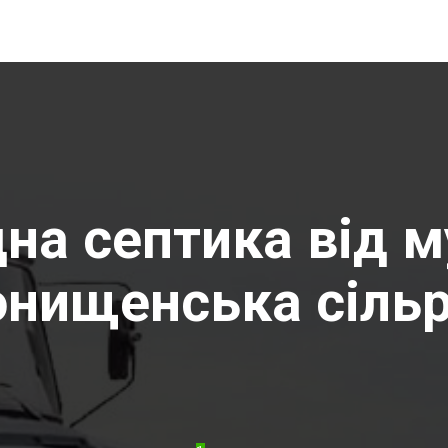
на септика від м
онищенська сіль