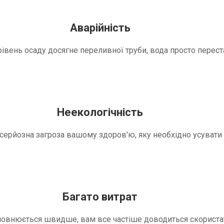
Аварійність
вень осаду досягне переливної труби, вода просто переста
Неекологічність
е серйозна загроза вашому здоров'ю, яку необхідно усуват
Багато витрат
повнюється швидше, вам все частіше доводиться скориста