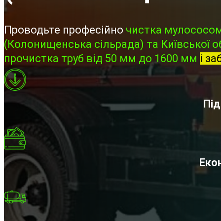
Проводьте професійно
чистка мулососом 
(Колонищенська сільрада) та Київської об
прочистка труб від 50 мм до 1600 мм
і за
Під
Екон