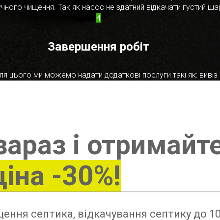
чного чищення. Так як насос не здатний відкачати густий ш
4
Завершення робіт
я цього ми можемо надати додаткові послуги такі як: вивіз в
зараз і отримайт
ціна -30%!
ення септика, відкачування септику до 10