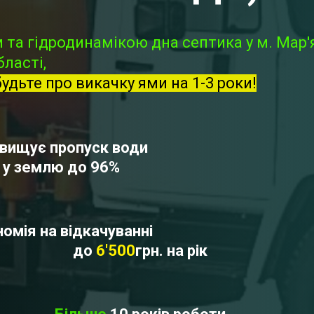
та гідродинамікою дна септика у м. Мар'
ласті,
будьте про викачку ями на 1-3 роки!
вищує пропуск води
у землю до 96%
омія на відкачуванні
до
6'500
грн. на рік