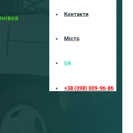
Контакти
янівка
Місто
UA
+38 (098) 009-96-86