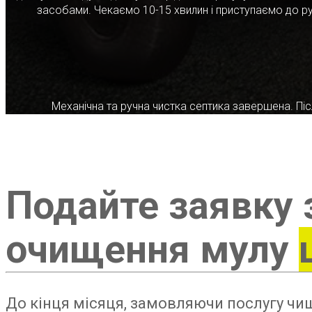
засобами. Чекаємо 10-15 хвилин і приступаємо до ру
Механічна та ручна чистка септика завершена. Післ
Подайте заявку 
очищення мулу
До кінця місяця, замовляючи послугу чищ