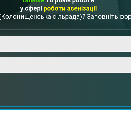
Більше
10 років роботи
у сфері
роботи асенізації
а (Колонищенська сільрада)? Заповніть фо