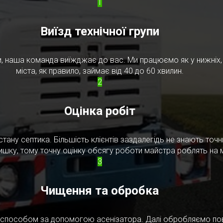
1
Виїзд технічної групи
, наша команда виїжджає до вас. Ми працюємо як у нижніх, т
міста, як правило, займає від 40 до 60 хвилин.
2
Оцінка робіт
стану септика. Більшість клієнтів заздалегідь не знають то
ишку, тому точну оцінку обсягу роботи майстра роблять на м
3
Чищення та обробка
м способом за допомогою асенізатора. Далі обробляємо по