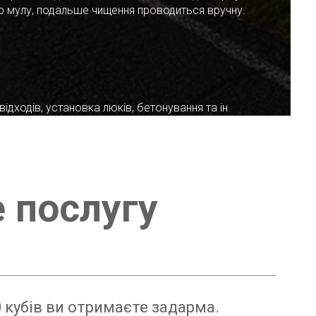
ар мулу, подальше чищення проводиться вручну.
ідходів, установка люків, бетонування та ін.
е послугу
 кубів ви отримаєте задарма.