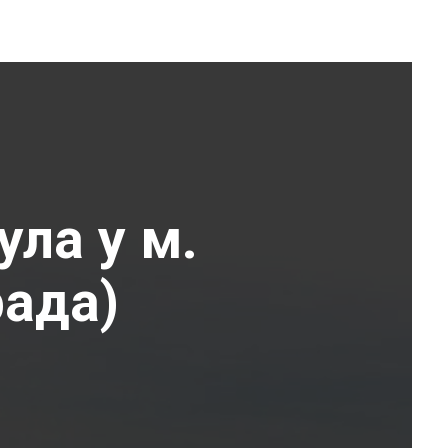
ула у м.
рада)