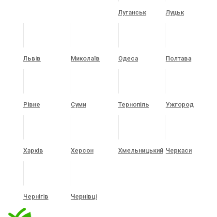
Луганськ
Луцьк
Львів
Миколаїв
Одеса
Полтава
Рівне
Суми
Тернопіль
Ужгород
Харків
Херсон
Хмельницький
Черкаси
Чернігів
Чернівці