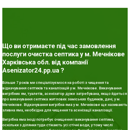
Що ви отримаєте під час замовлення
послуги очистка септика у м. Мечнікове
Харківська обл. від компанії
Asenizator24.pp.ua ?
Більше 7 років ми спеціалізуємося на роботі з чищення та
відкачування септиків та каналізацій у м. Мечнікове. Викачування
вигрібних ям, туалетів, асенізатор дуже затребувана, якщо йдеться
про викачування септика житлових заміських будинків, дачі, у м.
Мечнікове. Відкачування вигрібна яма у м. Мечнікове ще називають
зливна яма, необхідна для чищення та асенізації каналізації.
Вигрібна яма іноді потребує очищення і викачування септика,
оскільки з ділянки туди стікають усі стічні води, у тому числі