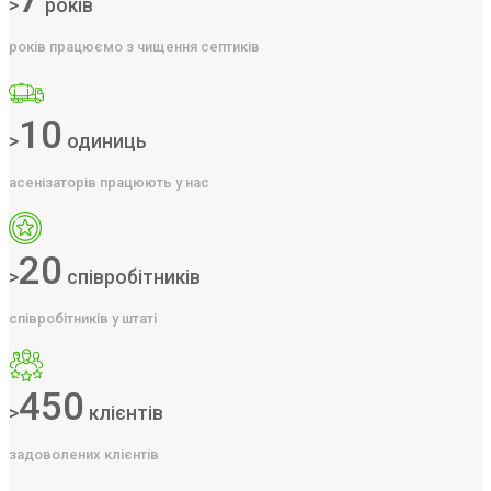
>
років
років працюємо з чищення септиків
10
>
одиниць
асенізаторів працюють у нас
20
>
співробітників
співробітників у штаті
450
>
клієнтів
задоволених клієнтів