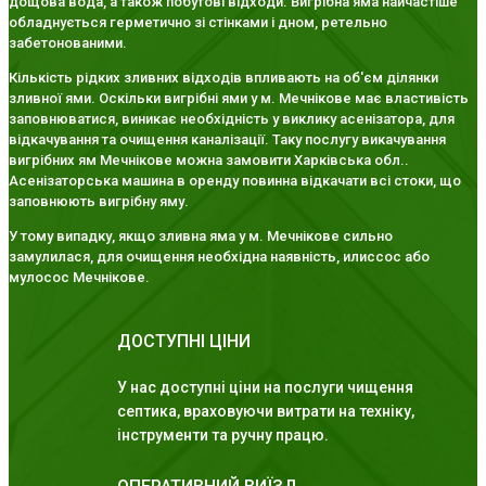
дощова вода, а також побутові відходи. Вигрібна яма найчастіше
обладнується герметично зі стінками і дном, ретельно
забетонованими.
Кількість рідких зливних відходів впливають на об'єм ділянки
зливної ями. Оскільки вигрібні ями у м. Мечнікове має властивість
заповнюватися, виникає необхідність у виклику асенізатора, для
відкачування та очищення каналізації. Таку послугу викачування
вигрібних ям Мечнікове можна замовити Харківська обл..
Асенізаторська машина в оренду повинна відкачати всі стоки, що
заповнюють вигрібну яму.
У тому випадку, якщо зливна яма у м. Мечнікове сильно
замулилася, для очищення необхідна наявність, илиссос або
мулосос Мечнікове.
ДОСТУПНІ ЦІНИ
У нас доступні ціни на послуги чищення
септика, враховуючи витрати на техніку,
інструменти та ручну працю.