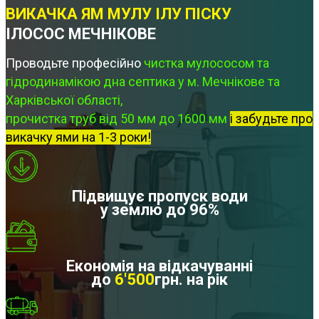
ВИКАЧКА ЯМ МУЛУ ІЛУ ПІСКУ
ІЛОСОС МЕЧНІКОВЕ
Проводьте професійно
чистка мулососом та
гідродинамікою дна септика у м. Мечнікове та
Харківської області,
прочистка труб від 50 мм до 1600 мм
і забудьте про
викачку ями на 1-3 роки!
Підвищує пропуск води
у землю до 96%
Економія на відкачуванні
до
6'500
грн. на рік