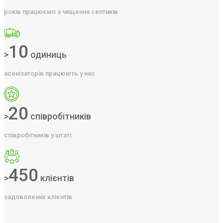
років працюємо з чищення септиків
10
>
одиниць
асенізаторів працюють у нас
20
>
співробітників
співробітників у штаті
450
>
клієнтів
задоволених клієнтів