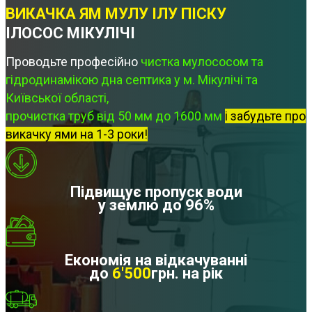
ВИКАЧКА ЯМ МУЛУ ІЛУ ПІСКУ
ІЛОСОС МІКУЛІЧІ
Проводьте професійно
чистка мулососом та
гідродинамікою дна септика у м. Мікулічі та
Київської області,
прочистка труб від 50 мм до 1600 мм
і забудьте про
викачку ями на 1-3 роки!
Підвищує пропуск води
у землю до 96%
Економія на відкачуванні
до
6'500
грн. на рік