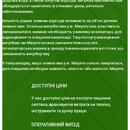
дощова вода, а також побутові відходи. Вигрібна яма найчастіше
обладнується герметично зі стінками і дном, ретельно
забетонованими.
Кількість рідких зливних відходів впливають на об'єм ділянки
зливної ями. Оскільки вигрібні ями у м. Мікулічі має властивість
заповнюватися, виникає необхідність у виклику асенізатора, для
відкачування та очищення каналізації. Таку послугу викачування
вигрібних ям Мікулічі можна замовити Київська обл..
Асенізаторська машина в оренду повинна відкачати всі стоки, що
заповнюють вигрібну яму.
У тому випадку, якщо зливна яма у м. Мікулічі сильно замулилася,
для очищення необхідна наявність, илиссос або мулосос Мікулічі.
ДОСТУПНІ ЦІНИ
У нас доступні ціни на послуги чищення
септика, враховуючи витрати на техніку,
інструменти та ручну працю.
ОПЕРАТИВНИЙ ВИЇЗД