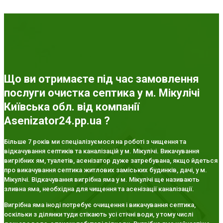
Що ви отримаєте під час замовлення
послуги очистка септика у м. Мікулічі
Київська обл. від компанії
Asenizator24.pp.ua ?
Більше 7 років ми спеціалізуємося на роботі з чищення та
відкачування септиків та каналізацій у м. Мікулічі. Викачування
вигрібних ям, туалетів, асенізатор дуже затребувана, якщо йдеться
про викачування септика житлових заміських будинків, дачі, у м.
Мікулічі. Відкачування вигрібна яма у м. Мікулічі ще називають
зливна яма, необхідна для чищення та асенізації каналізації.
Вигрібна яма іноді потребує очищення і викачування септика,
оскільки з ділянки туди стікають усі стічні води, у тому числі