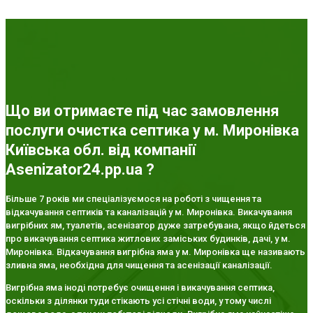
Що ви отримаєте під час замовлення
послуги очистка септика у м. Миронівка
Київська обл. від компанії
Asenizator24.pp.ua ?
Більше 7 років ми спеціалізуємося на роботі з чищення та
відкачування септиків та каналізацій у м. Миронівка. Викачування
вигрібних ям, туалетів, асенізатор дуже затребувана, якщо йдеться
про викачування септика житлових заміських будинків, дачі, у м.
Миронівка. Відкачування вигрібна яма у м. Миронівка ще називають
зливна яма, необхідна для чищення та асенізації каналізації.
Вигрібна яма іноді потребує очищення і викачування септика,
оскільки з ділянки туди стікають усі стічні води, у тому числі