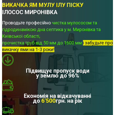
ВИКАЧКА ЯМ МУЛУ ІЛУ ПІСКУ
ІЛОСОС МИРОНІВКА
Проводьте професійно
чистка мулососом та
гідродинамікою дна септика у м. Миронівка та
Київської області,
прочистка труб від 50 мм до 1600 мм
і забудьте про
викачку ями на 1-3 роки!
Підвищує пропуск води
у землю до 96%
Економія на відкачуванні
до
6'500
грн. на рік