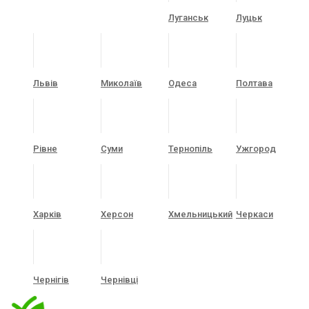
Луганськ
Луцьк
Львів
Миколаїв
Одеса
Полтава
Рівне
Суми
Тернопіль
Ужгород
Харків
Херсон
Хмельницький
Черкаси
Чернігів
Чернівці