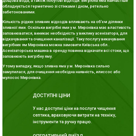
дощова вода, а також побутові відходи. Вигрібна яма найчастіше
обладнується герметично зі стінками і дном, ретельно
забетонованими.
Кількість рідких зливних відходів впливають на об'єм ділянки
зливної ями. Оскільки вигрібні ями у м. Миронівка має властивість
заповнюватися, виникає необхідність у виклику асенізатора, для
відкачування та очищення каналізації. Таку послугу викачування
вигрібних ям Миронівка можна замовити Київська обл..
Асенізаторська машина в оренду повинна відкачати всі стоки, що
заповнюють вигрібну яму.
У тому випадку, якщо зливна яма у м. Миронівка сильно
замулилася, для очищення необхідна наявність, илиссос або
мулосос Миронівка.
ДОСТУПНІ ЦІНИ
У нас доступні ціни на послуги чищення
септика, враховуючи витрати на техніку,
інструменти та ручну працю.