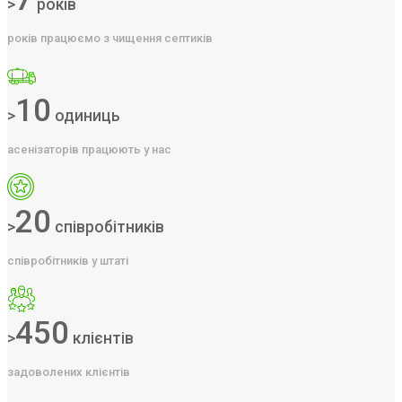
>
років
років працюємо з чищення септиків
10
>
одиниць
асенізаторів працюють у нас
20
>
співробітників
співробітників у штаті
450
>
клієнтів
задоволених клієнтів